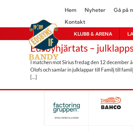
Hem
Nyheter
Gå på m
Kontakt
KLUBB & ARENA
L
Edsbyhjärtats – julklap
I matchen mot Sirius fredag den 12 december är d
Olofs och samlar in julklappar till Familj till 
[…]