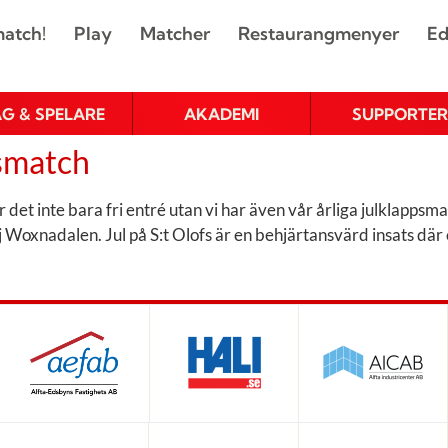
atch!
Play
Matcher
Restaurangmenyer
Ed
AG & SPELARE
AKADEMI
SUPPORTER
psmatch
et inte bara fri entré utan vi har även vår årliga julklappsmat
familj Woxnadalen. Jul på S:t Olofs är en behjärtansvärd insats