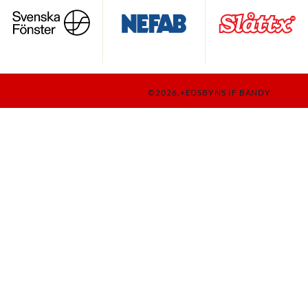
©2026,+EDSBYNS IF BANDY