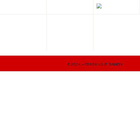
©2026,+EDSBYNS IF BANDY