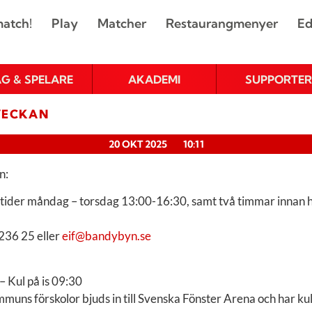
atch!
Play
Matcher
Restaurangmenyer
Ed
AG & SPELARE
AKADEMI
SUPPORTER
VECKAN
20 OKT 2025
10:11
n:
ttider måndag – torsdag 13:00-16:30, samt två timmar innan
236 25 eller
eif@bandybyn.se
– Kul på is 09:30
ns förskolor bjuds in till Svenska Fönster Arena och har kul 