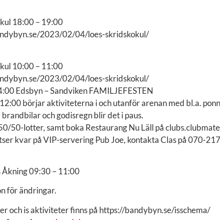
okul 18:00 – 19:00
ndybyn.se/2023/02/04/loes-skridskokul/
okul 10:00 – 11:00
ndybyn.se/2023/02/04/loes-skridskokul/
4:00 Edsbyn – Sandviken FAMILJEFESTEN
2:00 börjar aktiviteterna i och utanför arenan med bl.a. ponn
 brandbilar och godisregn blir det i paus.
h 50/50-lotter, samt boka Restaurang Nu Läll på clubs.clubma
tser kvar på VIP-servering Pub Joe, kontakta Clas på 070-217
 Åkning 09:30 – 11:00
n för ändringar.
der och is aktiviteter finns på https://bandybyn.se/isschema/