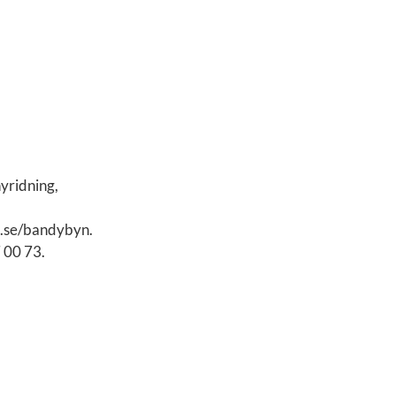
yridning,
te.se/bandybyn.
 00 73.