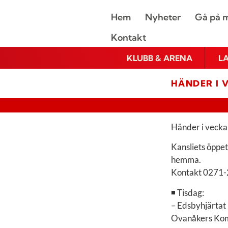
Hem
Nyheter
Gå på m
Kontakt
KLUBB & ARENA
L
HÄNDER I 
Händer i vecka
Kansliets öppe
hemma.
Kontakt 0271-
◾ Tisdag:
– Edsbyhjärtat 
Ovanåkers Kommu