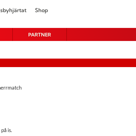
sbyhjärtat
Shop
PARTNER
 herrmatch
på is.