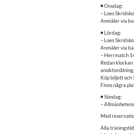
◾ Onsdag:
– Loes Skridsk
Anmäler via ba
◾ Lördag:
– Loes Skridsk
Anmäler via ba
– Herrmatch 1
Redan klockan 1
ansiktsmålning,
Köp biljett oc
Finns några pla
◾ Söndag:
– Allmänhetens
Med reservatio
Alla träningsti