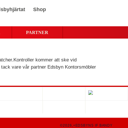
sbyhjärtat
Shop
R
PARTNER
atcher.Kontroller kommer att ske vid
é, tack vare vår partner Edsbyn Kontorsmöbler
©2026,+EDSBYNS IF BANDY