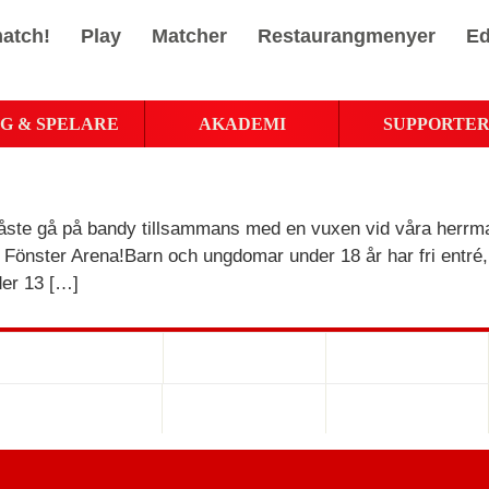
atch!
Play
Matcher
Restaurangmenyer
Ed
G & SPELARE
AKADEMI
SUPPORTE
 måste gå på bandy tillsammans med en vuxen vid våra herrm
a Fönster Arena!Barn och ungdomar under 18 år har fri entr
der 13 […]