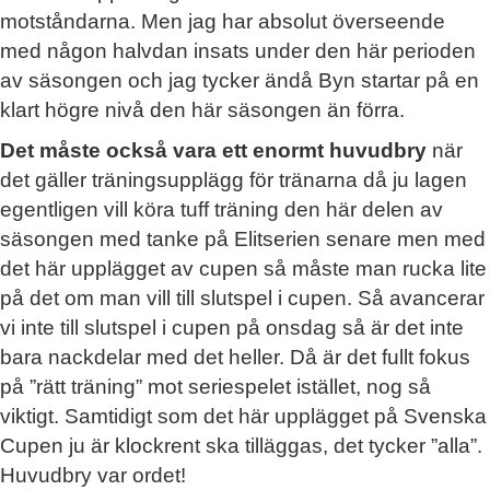
motståndarna. Men jag har absolut överseende
med någon halvdan insats under den här perioden
av säsongen och jag tycker ändå Byn startar på en
klart högre nivå den här säsongen än förra.
Det måste också vara ett enormt huvudbry
när
det gäller träningsupplägg för tränarna då ju lagen
egentligen vill köra tuff träning den här delen av
säsongen med tanke på Elitserien senare men med
det här upplägget av cupen så måste man rucka lite
på det om man vill till slutspel i cupen. Så avancerar
vi inte till slutspel i cupen på onsdag så är det inte
bara nackdelar med det heller. Då är det fullt fokus
på ”rätt träning” mot seriespelet istället, nog så
viktigt. Samtidigt som det här upplägget på Svenska
Cupen ju är klockrent ska tilläggas, det tycker ”alla”.
Huvudbry var ordet!