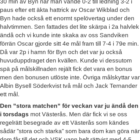
30 min av Byn när man vände 0-2 till ledning 3-2 i
paus efter ett äkta hattrick av Oscar Wikblad och
Byn hade också ett enormt spelövertag under den
halvtimmen. Sen fattades det lite skärpa i 2a halvlek
ändå och vi kunde inte skaka av oss Sandviken
förrän Oscar gjorde sitt 4e mål fram till 7-4 i 79e min.
Då var 2p i hamn för Byn och det var ju också
huvuduppdraget den kvällen. Kunde vi dessutom
spä på målskillnaden rejält fick det vara en bonus
men den bonusen utlöste inte. Övriga målskyttar var
Albin Bysell Söderkvist två mål och Jack Ternander
ett mål.
Den ”stora matchen” för veckan var ju ändå den
i torsdags
mot Västerås. Men där fick vi se oss
regelrätt besegrade av ett Västerås som kändes
sådär ”stora och starka” som bara dom kan göra när
dom får till det och VSK vann helt rättvist med 4-5