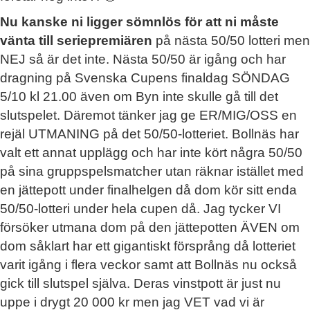
Nu kanske ni ligger sömnlös för att ni måste
vänta till seriepremiären
på nästa 50/50 lotteri men
NEJ så är det inte. Nästa 50/50 är igång och har
dragning på Svenska Cupens finaldag SÖNDAG
5/10 kl 21.00 även om Byn inte skulle gå till det
slutspelet. Däremot tänker jag ge ER/MIG/OSS en
rejäl UTMANING på det 50/50-lotteriet. Bollnäs har
valt ett annat upplägg och har inte kört några 50/50
på sina gruppspelsmatcher utan räknar istället med
en jättepott under finalhelgen då dom kör sitt enda
50/50-lotteri under hela cupen då. Jag tycker VI
försöker utmana dom på den jättepotten ÄVEN om
dom såklart har ett gigantiskt försprång då lotteriet
varit igång i flera veckor samt att Bollnäs nu också
gick till slutspel själva. Deras vinstpott är just nu
uppe i drygt 20 000 kr men jag VET vad vi är