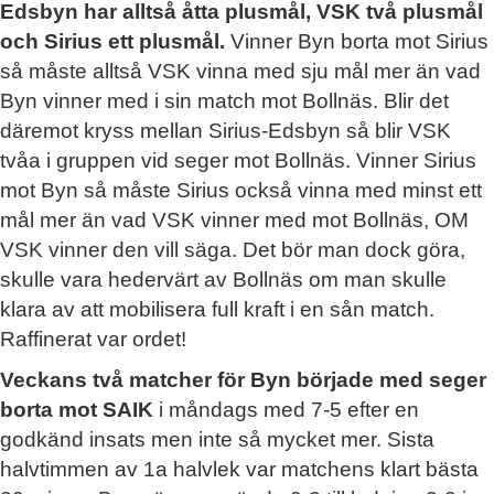
Edsbyn har alltså åtta plusmål, VSK två plusmål
och Sirius ett plusmål.
Vinner Byn borta mot Sirius
så måste alltså VSK vinna med sju mål mer än vad
Byn vinner med i sin match mot Bollnäs. Blir det
däremot kryss mellan Sirius-Edsbyn så blir VSK
tvåa i gruppen vid seger mot Bollnäs. Vinner Sirius
mot Byn så måste Sirius också vinna med minst ett
mål mer än vad VSK vinner med mot Bollnäs, OM
VSK vinner den vill säga. Det bör man dock göra,
skulle vara hedervärt av Bollnäs om man skulle
klara av att mobilisera full kraft i en sån match.
Raffinerat var ordet!
Veckans två matcher för Byn började med seger
borta mot SAIK
i måndags med 7-5 efter en
godkänd insats men inte så mycket mer. Sista
halvtimmen av 1a halvlek var matchens klart bästa