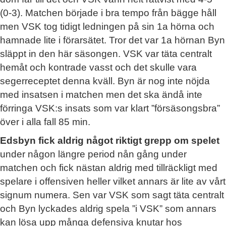
(0-3). Matchen började i bra tempo från bägge håll
men VSK tog tidigt ledningen på sin 1a hörna och
hamnade lite i förarsätet. Tror det var 1a hörnan Byn
släppt in den här säsongen. VSK var täta centralt
hemåt och kontrade vasst och det skulle vara
segerreceptet denna kväll. Byn är nog inte nöjda
med insatsen i matchen men det ska ändå inte
förringa VSK:s insats som var klart ”försäsongsbra”
över i alla fall 85 min.
Edsbyn fick aldrig något riktigt grepp om spelet
under någon längre period nån gång under
matchen och fick nästan aldrig med tillräckligt med
spelare i offensiven heller vilket annars är lite av vårt
signum numera. Sen var VSK som sagt täta centralt
och Byn lyckades aldrig spela ”i VSK” som annars
kan lösa upp många defensiva knutar hos