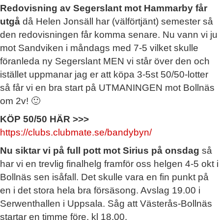
Redovisning av Segerslant mot Hammarby får
utgå
då Helen Jonsäll har (välförtjänt) semester så
den redovisningen får komma senare. Nu vann vi ju
mot Sandviken i måndags med 7-5 vilket skulle
föranleda ny Segerslant MEN vi står över den och
istället uppmanar jag er att köpa 3-5st 50/50-lotter
så får vi en bra start på UTMANINGEN mot Bollnäs
om 2v! 🙂
KÖP 50/50 HÄR >>>
https://clubs.clubmate.se/bandybyn/
Nu siktar vi på full pott mot Sirius på onsdag
så
har vi en trevlig finalhelg framför oss helgen 4-5 okt i
Bollnäs sen isåfall. Det skulle vara en fin punkt på
en i det stora hela bra försäsong. Avslag 19.00 i
Serwenthallen i Uppsala. Såg att Västerås-Bollnäs
startar en timme före, kl 18.00.