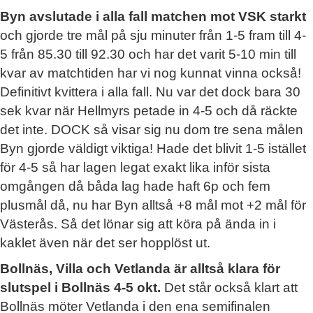
Byn avslutade i alla fall matchen mot VSK starkt
och gjorde tre mål på sju minuter från 1-5 fram till 4-
5 från 85.30 till 92.30 och har det varit 5-10 min till
kvar av matchtiden har vi nog kunnat vinna också!
Definitivt kvittera i alla fall. Nu var det dock bara 30
sek kvar när Hellmyrs petade in 4-5 och då räckte
det inte. DOCK så visar sig nu dom tre sena målen
Byn gjorde väldigt viktiga! Hade det blivit 1-5 istället
för 4-5 så har lagen legat exakt lika inför sista
omgången då båda lag hade haft 6p och fem
plusmål då, nu har Byn alltså +8 mål mot +2 mål för
Västerås. Så det lönar sig att köra på ända in i
kaklet även när det ser hopplöst ut.
Bollnäs, Villa och Vetlanda är alltså klara för
slutspel i Bollnäs 4-5 okt.
Det står också klart att
Bollnäs möter Vetlanda i den ena semifinalen