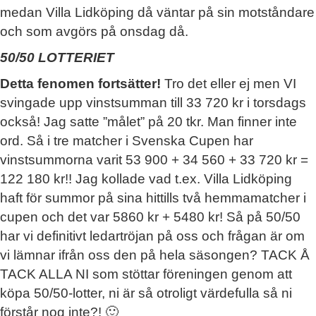
medan Villa Lidköping då väntar på sin motståndare
och som avgörs på onsdag då.
50/50 LOTTERIET
Detta fenomen fortsätter!
Tro det eller ej men VI
svingade upp vinstsumman till 33 720 kr i torsdags
också! Jag satte ”målet” på 20 tkr. Man finner inte
ord. Så i tre matcher i Svenska Cupen har
vinstsummorna varit 53 900 + 34 560 + 33 720 kr =
122 180 kr!! Jag kollade vad t.ex. Villa Lidköping
haft för summor på sina hittills två hemmamatcher i
cupen och det var 5860 kr + 5480 kr! Så på 50/50
har vi definitivt ledartröjan på oss och frågan är om
vi lämnar ifrån oss den på hela säsongen? TACK Å
TACK ALLA NI som stöttar föreningen genom att
köpa 50/50-lotter, ni är så otroligt värdefulla så ni
förstår nog inte?! 🙂