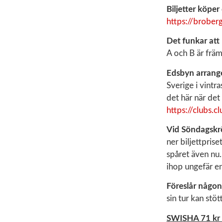
Biljetter köper
https://brobe
Det funkar att
A och B är främ
Edsbyn arranger
Sverige i vintr
det här när det
https://clubs
Vid Söndagskr
ner biljettpris
spåret även nu. 
ihop ungefär en
Föreslår någo
sin tur kan stöt
SWISHA 71 kr –