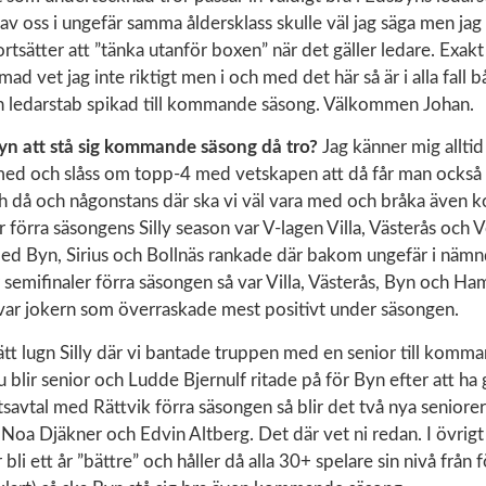
 av oss i ungefär samma åldersklass skulle väl jag säga men jag 
ortsätter att ”tänka utanför boxen” när det gäller ledare. Exakt 
ad vet jag inte riktigt men i och med det här så är i alla fall 
h ledarstab spikad till kommande säsong. Välkommen Johan.
n att stå sig kommande säsong då tro?
Jag känner mig allti
 med och slåss om topp-4 med vetskapen att då får man ocks
h då och någonstans där ska vi väl vara med och bråka även
er förra säsongens Silly season var V-lagen Villa, Västerås och 
d Byn, Sirius och Bollnäs rankade där bakom ungefär i nämn
r semifinaler förra säsongen så var Villa, Västerås, Byn och H
r jokern som överraskade mest positivt under säsongen.
rätt lugn Silly där vi bantade truppen med en senior till komm
blir senior och Ludde Bjernulf ritade på för Byn efter att ha gj
savtal med Rättvik förra säsongen så blir det två nya seniorer i
oa Djäkner och Edvin Altberg. Det där vet ni redan. I övrigt 
i ett år ”bättre” och håller då alla 30+ spelare sin nivå från f