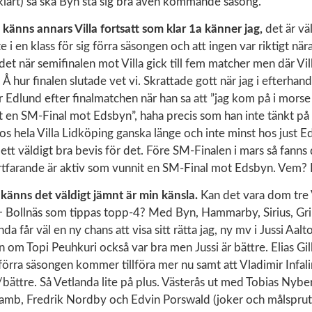
klart) så ska Byn stå sig bra även kommande säsong.
ly känns annars Villa fortsatt som klar 1a känner jag,
det är vä
e i en klass för sig förra säsongen och att ingen var riktigt nä
det när semifinalen mot Villa gick till fem matcher men där Vill
Å hur finalen slutade vet vi. Skrattade gott när jag i efterhan
 Edlund efter finalmatchen när han sa att ”jag kom på i morse
it en SM-Final mot Edsbyn”, haha precis som han inte tänkt på 
os hela Villa Lidköping ganska länge och inte minst hos just 
u ett väldigt bra bevis för det. Före SM-Finalen i mars så fanns
rtfarande är aktiv som vunnit en SM-Final mot Edsbyn. Vem? 
 känns det väldigt jämnt är min känsla.
Kan det vara dom tre 
 + Bollnäs som tippas topp-4? Med Byn, Hammarby, Sirius, G
da får väl en ny chans att visa sitt rätta jag, ny mv i Jussi Aalt
 om Topi Peuhkuri också var bra men Jussi är bättre. Elias Gil
örra säsongen kommer tillföra mer nu samt att Vladimir Infal
re/bättre. Så Vetlanda lite på plus. Västerås ut med Tobias Nyb
mb, Fredrik Nordby och Edvin Porswald (joker och målspruta 