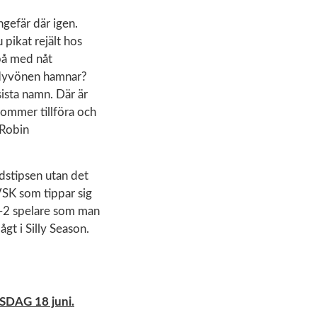
ngefär där igen.
pikat rejält hos
 på med nåt
o Hyvönen hamnar?
ista namn. Där är
ommer tillföra och
Robin
ndstipsen utan det
 VSK som tippar sig
 1-2 spelare som man
gt i Silly Season.
SDAG 18 juni.