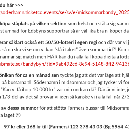
 du här >>>
rgsoderhamn.ticketco.events/se/sv/e/midsommarbandy_202
 köpa ståplats på vilken sektion som helst
och ställa sig var 
st ämnad för Edsbyns supportrar så är väl lika bra ni köper där
ar såklart också ett 50/50-lotteri i egen regi
och där var vi 
as så nu ska vi se om vi kan ”slå i taket” även sommartid?! Ko
 närmar sig match men HÄR kan du i alla fall köpa digitala lot
.clubmate.se/bandybyn/?id=9ab492c6-8e94-5148-8ff2-941
önikan för ca en månad sen
tyckte jag att det var läge att hj
et på bussarna till Söderhamn i midsommar och jag tycker vi fo
”Kan vi få ihop 10 000 kr” var min undran då? Där är vi inte, ju
 1/3-del av det så provar vi igen så kanske vi i alla fall når 2
n av dessa summor
för att stötta Farmers bussar till Midsom
ta laget 🙂
 97 kr eller 168 kr till (Farmers) 123 378 43 03 (Bg 5964-