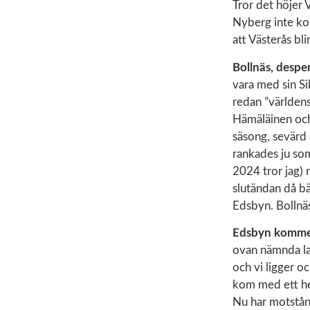
Tror det höjer 
Nyberg inte kom 
att Västerås b
Bollnäs, despe
vara med sin Si
redan ”världens
Hämäläinen och 
säsong, sevärd 
rankades ju som
2024 tror jag) 
slutändan då bä
Edsbyn. Bollnä
Edsbyn kommer 
ovan nämnda lag
och vi ligger oc
kom med ett hel
Nu har motstånd