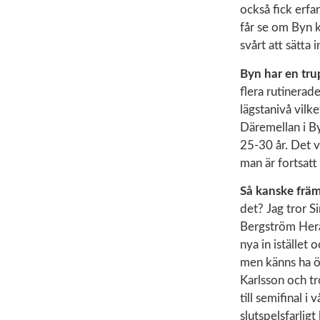
också fick erfa
får se om Byn k
svårt att sätta
Byn har en tr
flera rutinerad
lägstanivå vilk
Däremellan i B
25-30 år. Det v
man är fortsatt
Så kanske främ
det? Jag tror Si
Bergström Hera
nya in istället
men känns ha ö
Karlsson och tr
till semifinal 
slutspelsfarligt 