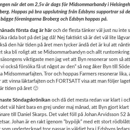
ingen när det om 2,5v är dags för Midsommarbandy i Helsinge
berg. Hoppas på bra uppslutning från Edsbyns supportrar så det
bägge föreningarna Broberg och Edsbyn hoppas på.
månads första dag är här
och de flesta tänker väl just nu inte
ka råda bot på det jag då! Nej faktiskt så är det väl lite lågva
så den här tiden på året men tycker ändå det är kul att nånti
t ska bli roligt att se Midsommarbandyn och allt runtomkring
e säsongens viktigaste men jag vet att Byn resonerar som så att
vi också försöka få ut något av den” så nog åker Byn till Söde
a Midsommarfajten. Tror och hoppas Farmers resonerar lika, at
 att vinna läktarfajten och FORTSATT visa att man följer lage
r tiden på året 🙂
enaste Söndagskrönikan
och då det mesta redan var klart i o
 det väl hänt bara en grej under maj månad, att Byn gjort klar
änare till Daniel Skarps. Det valet föll på Johan Arvidsson 52 å
tsar. Johan är en rakt igenom ”bypöjk” med ett stort rödblått
 som undertecknad tror passar in väldigt bra i Edsbyns ledar