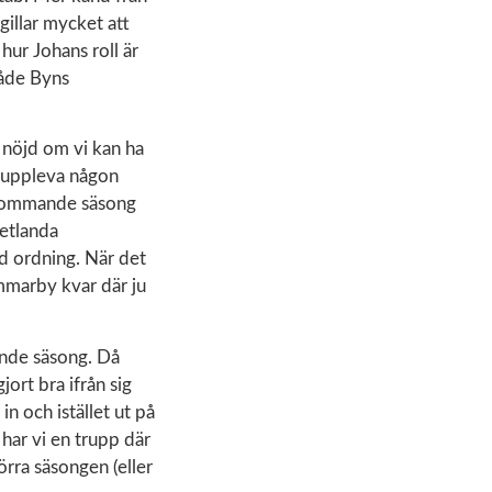
gillar mycket att
hur Johans roll är
både Byns
d nöjd om vi kan ha
å uppleva någon
 kommande säsong
Vetlanda
d ordning. När det
ammarby kvar där ju
ande säsong. Då
ort bra ifrån sig
n och istället ut på
har vi en trupp där
örra säsongen (eller