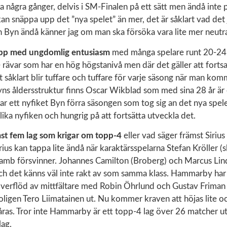
ra några gånger, delvis i SM-Finalen på ett sätt men ändå inte p
an snäppa upp det ”nya spelet” än mer, det är såklart vad det
 in Byn ändå känner jag om man ska försöka vara lite mer neutra
upp med ungdomlig entusiasm
med många spelare runt 20-24 
e rävar som har en hög högstanivå men där det gäller att fortsa
et såklart blir tuffare och tuffare för varje säsong när man kom
yns åldersstruktur finns Oscar Wikblad som med sina 28 år är
ar ett nyfiket Byn förra säsongen som tog sig an det nya spelet 
 lika nyfiken och hungrig på att fortsätta utveckla det.
st fem lag som krigar om topp-4
eller vad säger främst Sir
rius kan tappa lite ändå när karaktärsspelarna Stefan Kröller (s
mb försvinner. Johannes Camilton (Broberg) och Marcus Lindh
 och det känns väl inte rakt av som samma klass. Hammarby har 
verflöd av mittfältare med Robin Öhrlund och Gustav Friman 
oligen Tero Liimatainen ut. Nu kommer kraven att höjas lite o
i våras. Tror inte Hammarby är ett topp-4 lag över 26 matcher u
lag.