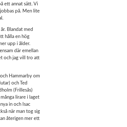
å ett annat sätt. Vi
 jobbas på. Men lite
l.
år. Blandat med
tt hålla en hög
mer upp i ålder.
 ensam där emellan
och jag vill tro att
ius och Hammarby om
lutar) och Ted
olm (Frillesås)
många lirare i laget
nya in och Isac
ckså när man tog sig
tan återigen mer ett