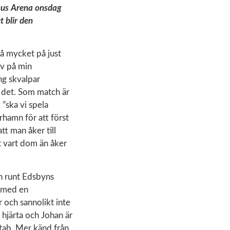
hus Arena onsdag
 blir den
 så mycket på just
rv på min
ng skvalpar
 det. Som match är
 ”ska vi spela
rhamn för att först
t man åker till
t vart dom än åker
ch runt Edsbyns
t med en
r och sannolikt inte
 hjärta och Johan är
stab. Mer känd från