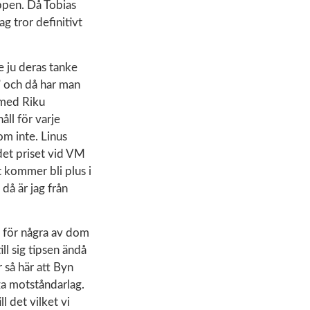
uppen. Då Tobias
g tror definitivt
e ju deras tanke
” och då har man
t med Riku
åll för varje
om inte. Linus
 det priset vid VM
t kommer bli plus i
då är jag från
t för några av dom
ll sig tipsen ändå
r så här att Byn
ga motståndarlag.
l det vilket vi