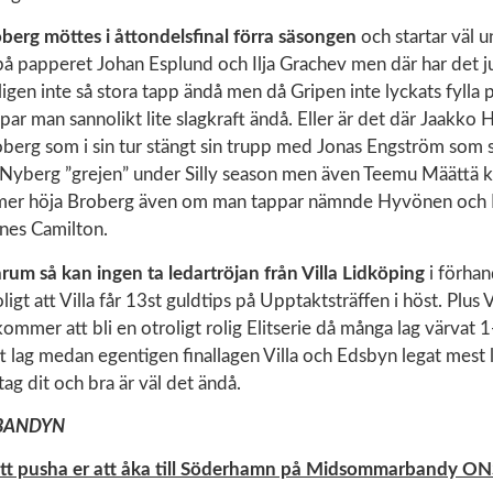
berg möttes i åttondelsfinal förra säsongen
och startar väl u
å papperet Johan Esplund och Ilja Grachev men där har det ju 
igen inte så stora tapp ändå men då Gripen inte lyckats fylla
ppar man sannolikt lite slagkraft ändå. Eller är det där Jaakk
berg som i sin tur stängt sin trupp med Jonas Engström som s
s Nyberg ”grejen” under Silly season men även Teemu Määttä k
mer höja Broberg även om man tappar nämnde Hyvönen och 
nes Camilton.
 så kan ingen ta ledartröjan från Villa Lidköping
i förha
oligt att Villa får 13st guldtips på Upptaktsträffen i höst. Plus
kommer att bli en otroligt rolig Elitserie då många lag värvat
itt lag medan egentigen finallagen Villa och Edsbyn legat mest lå
tag dit och bra är väl det ändå.
BANDYN
att pusha er att åka till Söderhamn på Midsommarbandy ON