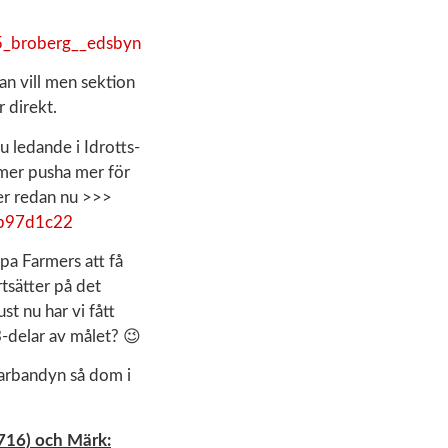
5_broberg__edsbyn
man vill men sektion
 direkt.
ju ledande i Idrotts-
mmer pusha mer för
ter redan nu >>>
3b97d1c22
älpa Farmers att få
rtsätter på det
st nu har vi fått
/3-delar av målet? 😉
marbandyn så dom i
4716) och Märk: