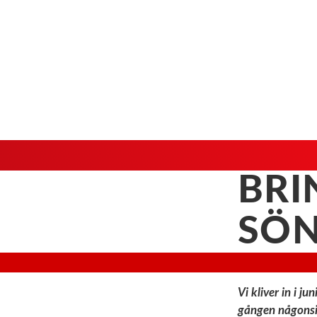
BR
SÖ
Vi kliver in i 
gången någonsin 