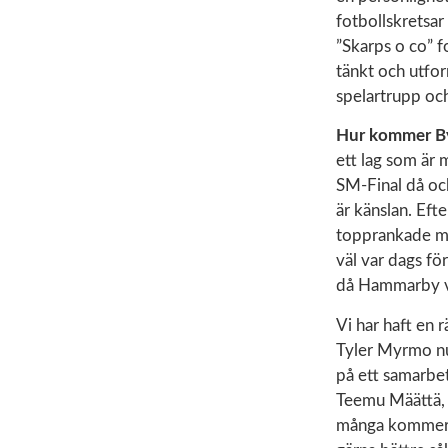
fotbollskretsar
”Skarps o co” f
tänkt och utform
spelartrupp oc
Hur kommer By
ett lag som är
SM-Final då oc
är känslan. Eft
topprankade me
väl var dags fö
då Hammarby va
Vi har haft en 
Tyler Myrmo nu 
på ett samarbet
Teemu Määttä, N
många kommer bl