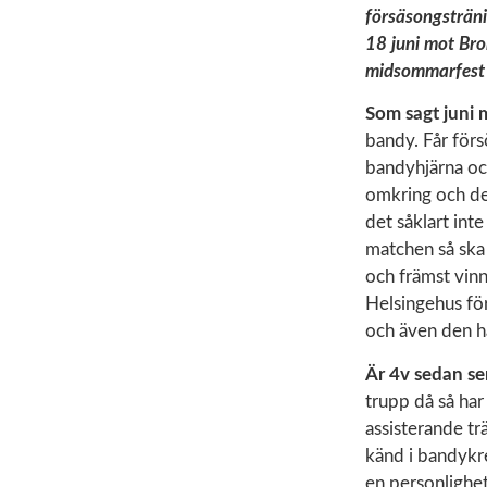
försäsongsträn
18 juni mot Bro
midsommarfest 
Som sagt juni 
bandy. Får försö
bandyhjärna ock
omkring och de
det såklart int
matchen så ska 
och främst vinn
Helsingehus för
och även den hä
Är 4v sedan s
trupp då så har
assisterande tr
känd i bandykre
en personlighet