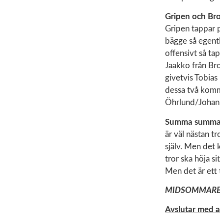
Gripen och Bro
Gripen tappar p
bägge så egentl
offensivt så ta
Jaakko från Bro
givetvis Tobia
dessa två kom
Öhrlund/Johan
Summa summarum
är väl nästan tr
själv. Men det 
tror ska höja s
Men det är ett 
MIDSOMMAR
Avslutar med 