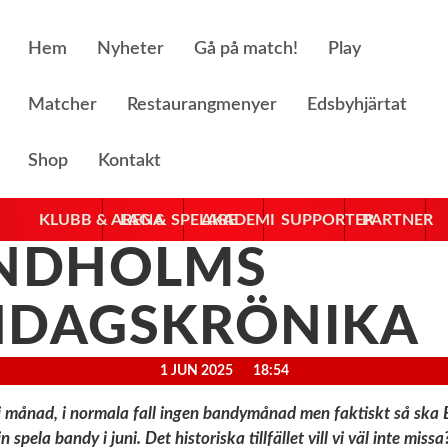
Hem
Nyheter
Gå på match!
Play
Matcher
Restaurangmenyer
Edsbyhjärtat
Shop
Kontakt
KLUBB & ARENA
LAG & SPELARE
AKADEMI
SUPPORTER
PARTNER
INDHOLMS
NDAGSKRÖNIKA
1 JUN 2025
18:54
juni månad, i normala fall ingen bandymånad men faktiskt så ska 
spela bandy i juni. Det historiska tillfället vill vi väl inte missa