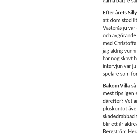
gärna bättre så
Efter årets Sil
att dom stod lit
Västerås ju var 
och avgörande. 
med Christoffer
jag aldrig vunn
har nog skavt h
intervjun var j
spelare som fo
Bakom Villa så
mest tips igen
därefter? Vetlan
pluskontot även
skadedrabbad f
blir ett år äld
Bergström Hera