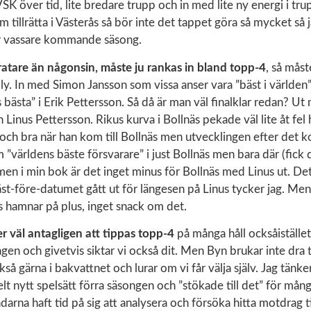
VSK över tid, lite bredare trupp och in med lite ny energi i tr
tillrätta i Västerås så bör inte det tappet göra så mycket så ja
lir vassare kommande säsong.
ratare än någonsin, måste ju rankas in bland topp-4
, så måst
lly. In med Simon Jansson som vissa anser vara ”bäst i världen
 bästa” i Erik Pettersson. Så då är man väl finalklar redan? U
Linus Pettersson. Rikus kurva i Bollnäs pekade väl lite åt fel h
och bra när han kom till Bollnäs men utvecklingen efter det k
 ”världens bäste försvarare” i just Bollnäs men bara där (fick
men i min bok är det inget minus för Bollnäs med Linus ut. De
st-före-datumet gått ut för längesen på Linus tycker jag. Men 
s hamnar på plus, inget snack om det.
väl antagligen att tippas topp-4
på många håll ocksåiställe
en och givetvis siktar vi också dit. Men Byn brukar inte dra ti
kså gärna i bakvattnet och lurar om vi får välja själv. Jag tänke
t nytt spelsätt förra säsongen och ”stökade till det” för mån
arna haft tid på sig att analysera och försöka hitta motdrag til