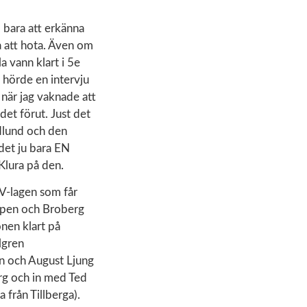
l bara att erkänna
ra att hota. Även om
a vann klart i 5e
d hörde en intervju
 när jag vaknade att
det förut. Just det
Edlund och den
 det ju bara EN
Klura på den.
V-lagen som får
ripen och Broberg
onen klart på
lgren
in och August Ljung
erg och in med Ted
från Tillberga).