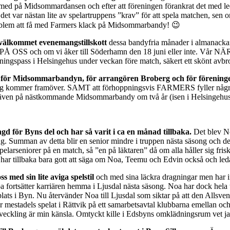
 med på Midsommardansen och efter att föreningen förankrat det med l
et var nästan lite av spelartruppens ”krav” för att spela matchen, sen o
oblem att få med Farmers klack på Midsommarbandy! 😉
t välkommet evenemangstillskott
dessa bandyfria månader i almanackan!
PÅ OSS och om vi åker till Söderhamn den 18 juni eller inte. Vår NÄRVA
ningspass i Helsingehus under veckan före match, säkert ett skönt avbro
för Midsommarbandyn, för arrangören Broberg och för föreni
 kommer framöver. SAMT att förhoppningsvis FARMERS fyller några buss
ng även på nästkommande Midsommarbandy om två år (isen i Helsingehus s
gd för Byns del och har så varit i ca en månad tillbaka.
Det blev N
 Summan av detta blir en senior mindre i truppen nästa säsong och det 
spelarseniorer på en match, så ”en på läktaren” då om alla håller sig fri
 har tillbaka bara gott att säga om Noa, Teemu och Edvin också och leda
ss med sin lite aviga spelstil
och med sina läckra dragningar men har in
 fortsätter karriären hemma i Ljusdal nästa säsong. Noa har dock hela ti
ta plats i Byn. Nu återvänder Noa till Ljusdal som siktar på att den Allsv
r mestadels spelat i Rättvik på ett samarbetsavtal klubbarna emellan oc
veckling är min känsla. Omtyckt kille i Edsbyns omklädningsrum vet jag, a