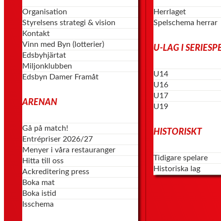
Organisation
Herrlaget
Styrelsens strategi & vision
Spelschema herrar
Kontakt
Vinn med Byn (lotterier)
U-LAG I SERIESP
Edsbyhjärtat
Miljonklubben
U14
Edsbyn Damer Framåt
U16
U17
ARENAN
U19
Gå på match!
HISTORISKT
Entrépriser 2026/27
Menyer i våra restauranger
Tidigare spelare
Hitta till oss
Historiska lag
Ackreditering press
Boka mat
Boka istid
Isschema