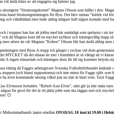
an väl ändå klara av att engagera sig känner jag.
ra säsongens ”försäsongskomet” Magnus Olsson som håller i den. Magn
 i första hand försäsongsträningen för Byn. Det blev nästan ”kärlek vid 
ig och välutbildad men hade aldrig tidigare haft någon kontakt med ba
n och i truppen han har att jobba med här samtidigt som spelarna i sin t
n” och då Magnus kom till en mycket nyfiken och träningsvillig trupp så
men större än vår Magnus ”Kuben” Olsson blir han ändå aldrig men det 
ongsträningen med Byns A-trupp två gånger i veckan vid dom gemensamm
t MYCKET då det nästan än mer i framtiden är så viktigt att vi klarar a
 A-lagets tränarstab och träningen dom får till sig kommer betyda mycke
ara ettårig då Fagges arbetsgivare Svenska Fotbollsförbundet ändrade i 
t A-truppen (och bland supportrarna) och inte minst för Fagge själv som 
rps ha även kommande säsong vilket just nu inte är klart vem. Tack Fagg
s Elvinsson fortsätter. ”Ryhed-Assi-Elvin”, sånt går ju inte mäta men 
n för givet för det är ett jäkla jobb som ska läggas ned och mycket frit
ion! 🙂
blir Midsommarbandy lagen emellan
ONSDAG 18 juni kl 19.00 i Helsi