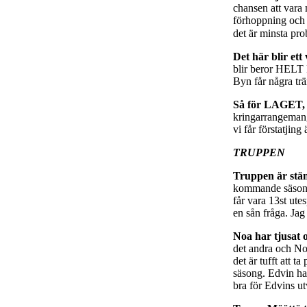
chansen att vara
förhoppning och d
det är minsta pr
Det här blir et
blir beror HELT 
Byn får några trä
Så för LAGET, 
kringarrangemang
vi får förstatji
TRUPPEN
Truppen är stän
kommande säsong.
får vara 13st ute
en sån fråga. Jag
Noa har tjusat o
det andra och Noa
det är tufft att 
säsong. Edvin ha
bra för Edvins ut