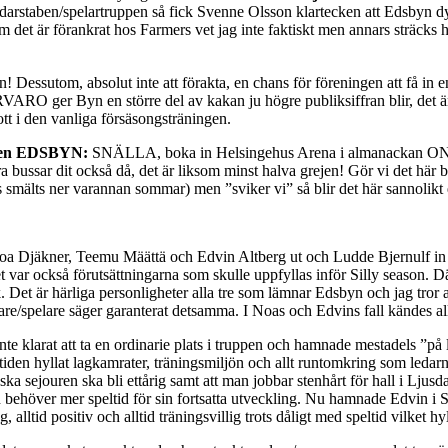
edarstaben/spelartruppen så fick Svenne Olsson klartecken att Edsbyn
m det är förankrat hos Farmers vet jag inte faktiskt men annars sträcks h
 Dessutom, absolut inte att förakta, en chans för föreningen att få in e
RO ger Byn en större del av kakan ju högre publiksiffran blir, det är 
tt i den vanliga försäsongsträningen.
ngen EDSBYN:
SNÄLLA, boka in Helsingehus Arena i almanackan ONS
ar dit också då, det är liksom minst halva grejen! Gör vi det här br
mälts ner varannan sommar) men ”sviker vi” så blir det här sannolikt e
oa Djäkner, Teemu Määttä och Edvin Altberg ut och Ludde Bjernulf i
var också förutsättningarna som skulle uppfyllas inför Silly season. D
sk. Det är härliga personligheter alla tre som lämnar Edsbyn och jag tror
re/spelare säger garanterat detsamma. I Noas och Edvins fall kändes all
te klarat att ta en ordinarie plats i truppen och hamnade mestadels ”på
den hyllat lagkamrater, träningsmiljön och allt runtomkring som ledarna s
enska sejouren ska bli ettårig samt att man jobbar stenhårt för hall i Lju
h behöver mer speltid för sin fortsatta utveckling. Nu hamnade Edvin i
lltid positiv och alltid träningsvillig trots dåligt med speltid vilket h