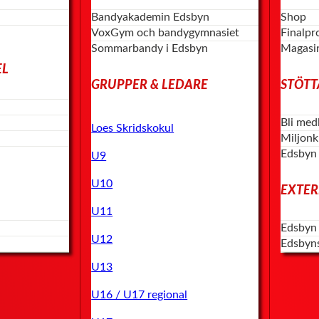
Bandyakademin Edsbyn
Shop
VoxGym och bandygymnasiet
Finalp
Sommarbandy i Edsbyn
Magasi
EL
GRUPPER & LEDARE
STÖTT
Bli med
Loes Skridskokul
Miljon
Edsbyn
U9
U10
EXTER
U11
Edsbyn
U12
Edsbyn
U13
U16 / U17 regional