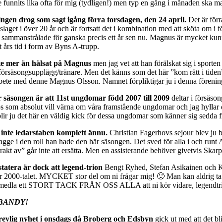
te funnits lika ofta för mig (tydligen!) men typ en gång i månaden ska m
ngen drog som sagt igång förra torsdagen, den 24 april.
Det är för
dslaget i över 20 år och är fortsatt det i kombination med att sköta om
sammanstrålade för ganska precis ett år sen nu. Magnus är mycket kunn
tt års tid i form av Byns A-trupp.
nte mer än hälsat på Magnus
men jag vet att han förälskat sig i sporte
 försäsongsupplägg/tränare. Men det känns som det här ”kom rätt i tide
ete med denne Magnus Olsson. Namnet förpliktigar ju i denna förening 
r säsongen är att 11st ungdomar född 2007 till 2009
deltar i försäs
 som absolut vill värna om våra framstående ungdomar och jag hyllar de
 ju det här en väldig kick för dessa ungdomar som känner sig sedda från
 inte ledarstaben komplett ännu.
Christian Fagerhovs sejour blev ju b
Fagge i den roll han hade den här säsongen. Det sved för alla i och run
rakt av” går inte att ersätta. Men en assisterande behöver givetvis Ska
statera är dock att legend-trion
Bengt Ryhed, Stefan Asikainen och Kla
2000-talet. MYCKET stor del om ni frågar mig! 🙂 Man kan aldrig ta någo
förmedla ett STORT TACK FRÅN OSS ALLA att ni kör vidare, legendtr
BANDY!
revlig nyhet i onsdags då Broberg och Edsbyn
gick ut med att det 