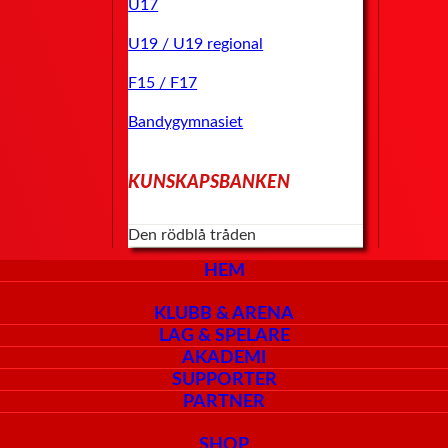
U17
U19 / U19 regional
F15 / F17
Bandygymnasiet
KUNSKAPSBANKEN
Den rödblå tråden
HEM
KLUBB & ARENA
LAG & SPELARE
AKADEMI
SUPPORTER
PARTNER
SHOP