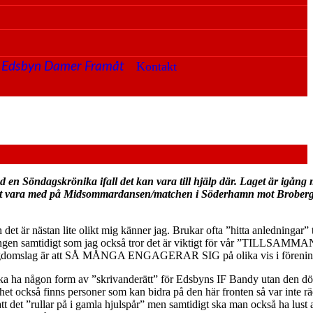
Kontakt
Edsbyn Damer Framåt
 en Söndagskrönika ifall det kan vara till hjälp där. Laget är igång
den att vara med på Midsommardansen/matchen i Söderhamn mot Bro
 är nästan lite olikt mig känner jag. Brukar ofta ”hitta anledningar” till
öreningen samtidigt som jag också tror det är viktigt för vår ”TILLSAMMA
åra ungdomslag är att SÅ MÅNGA ENGAGERAR SIG på olika vis i förenin
ska ha någon form av ”skrivanderätt” för Edsbyns IF Bandy utan den dör
rhet också finns personer som kan bidra på den här fronten så var inte 
 att det ”rullar på i gamla hjulspår” men samtidigt ska man också ha lust 