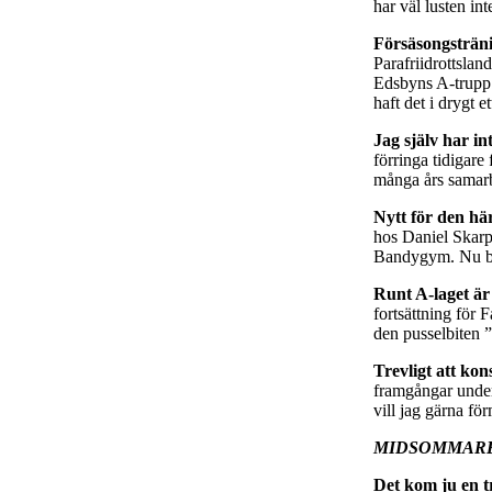
har väl lusten in
Försäsongsträni
Parafriidrottslan
Edsbyns A-trupp 
haft det i drygt e
Jag själv har i
förringa tidigare
många års samarb
Nytt för den hä
hos Daniel Skarps
Bandygym. Nu blir
Runt A-laget är
fortsättning för 
den pusselbiten ”
Trevligt att kon
framgångar under 
vill jag gärna 
MIDSOMMAR
Det kom ju en t