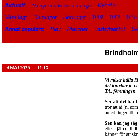
Menyer i våra restauranger
Aktuellt:
Nyheter
Våra lag:
Damlaget
Herrlaget
U19
U17
U16
Annat populärt:
Play
Matcher
Edsbyhjärtat
S
Brindhol
4 MAJ 2025
11:13
Vi måste hålla l
det innebär ju 
TA, föreningen, 
Ser att det här
tror att ni (ni s
anledningen til
Sen kan jag säg
eller hjälpa till
känner för att sk