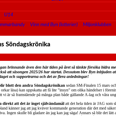
U14
ommarbandy
Vinn med Byn (lotterier)
Miljonklubben
ms Söndagskrönika
ågan brinnande även den här tiden på året så tänkte försöka bidra med
också att säsongen 2025/26 har startat. Dessutom blev Byn inbju
laget och supportrarna och det av flera anledningar!
 blir blott den andra Söndagskrönikan
sedan SM-Finalen 15 mars och det
om orkar läsa) kan uppskatta att få lite ”insyn” om olika händelser i f
l att vi är så framstående på många plan både gällande A-lag och v
a direkt att det är inget självändamål
att det hela tiden är JAG som 
. Ibland känner jag att jag kväver kommande generation där det med säke
riva. Ingen skulle bli gladare än jag kan jag säga! Annars så blir det lätt