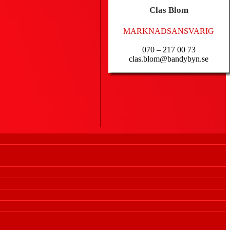
Clas
Blom
MARKNADSANSVARIG
070 – 217 00 73
clas.blom@bandybyn.se