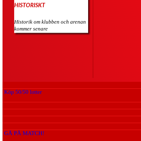
HISTORISKT
Historik om klubben och arenan
kommer senare
Köp 50/50 lotter
GÅ PÅ MATCH!