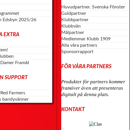
Huvudpartner. Svenska Fönster
rogrammet
Guldpartner
n Edsbyn 2025/26
Klubbpartner
Klubbvän
Målpartner
A EXTRA
Medlemmar Klubb 1909
Alla våra partners
lem!
Sponsorrapport
klubben
 Damer Framåt
FÖR VÅRA PARTNERS
N SUPPORT
Produkter för partners kommer
framöver även att presenteras
 Red Farmers
digitalt på denna plats.
s bandyvänner
KONTAKT