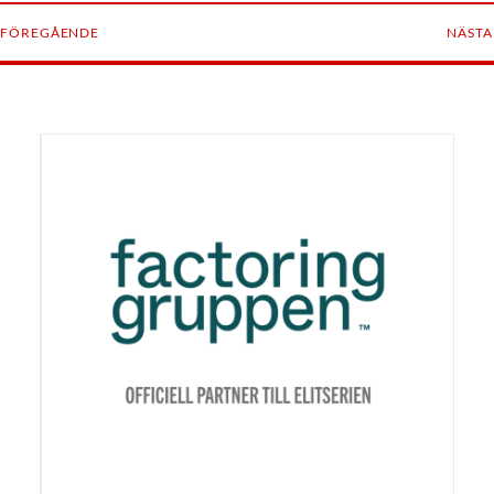
FÖREGÅENDE
NÄSTA