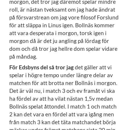
morgon, det tror jag däremot spelar mindre
roll, är nästan tveksamt om jag hade ändrat
på försvarstrean om jag vore filosof Forslund
för att släppa in Linus igen. Bollnäs kommer
att vara desperata i morgon, torsk igen i
morgon då är det ju angling på lördag för
dom och då tror jag hellre dom spelar vidare
på måndag.
För Edsbyns del så tror jag
det gäller att vi
spelar i högre tempo under längre delar av
matchen för att brotta ner Bollnäs i morgon.
Det är väl nu, i match 3 och ev framåt vi ska
ha fördel av att ha vilat nästan 1,5v medan
Bollnäs spelat åttondel. I match 1 och match
2 kan det vara en fördel att vara igång men
från match 3 kan det täta matchandet börja
märkas under främst matchens sista 20 min.