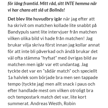
för lång framtid. Mitt råd, sitt INTE hemma när
vi har chans att slå ut Bollnäs!
Det blev lite huvudbry igår
när jag efter att
ha skrivit om matchen kollade lite snabbt på
Bandypuls samt lite intervjuer från matchen
vilken olika bild vi hade från matchen! Jag
brukar vilja skriva först innan jag kollar annat
för att inte bli påverkad och ändå brukar det
väl ofta stämma ”hyfsat” med övrigas bild av
matchen men igår var ett undantag. Jag
tyckte det var en ”sådär match” och speciellt
1a halvlek som började bra men sen tappade
tempo (tyckte jag) men allt snack i paus och
efter handlade mest om vilken otroligt bra
och tempostark match det var, lite kort
summerat. Andreas Westh, Robin