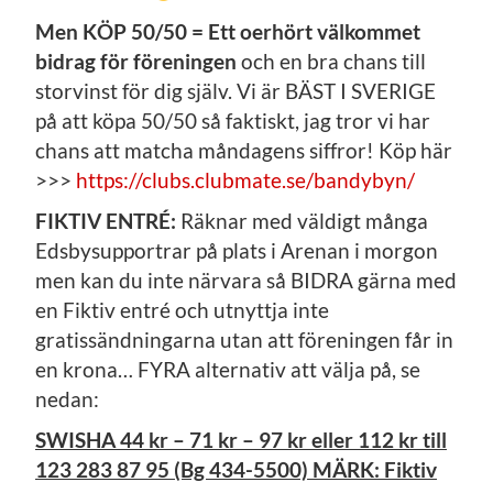
Men KÖP 50/50 = Ett oerhört välkommet
bidrag för föreningen
och en bra chans till
storvinst för dig själv. Vi är BÄST I SVERIGE
på att köpa 50/50 så faktiskt, jag tror vi har
chans att matcha måndagens siffror! Köp här
>>>
https://clubs.clubmate.se/bandybyn/
FIKTIV ENTRÉ:
Räknar med väldigt många
Edsbysupportrar på plats i Arenan i morgon
men kan du inte närvara så BIDRA gärna med
en Fiktiv entré och utnyttja inte
gratissändningarna utan att föreningen får in
en krona… FYRA alternativ att välja på, se
nedan:
SWISHA 44 kr – 71 kr – 97 kr eller 112 kr till
123 283 87 95 (Bg 434-5500) MÄRK: Fiktiv