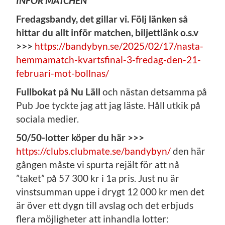
INFÖR MATCHEN
Fredagsbandy, det gillar vi. Följ länken så
hittar du allt inför matchen, biljettlänk o.s.v
>>>
https://bandybyn.se/2025/02/17/nasta-
hemmamatch-kvartsfinal-3-fredag-den-21-
februari-mot-bollnas/
Fullbokat på Nu Läll
och nästan detsamma på
Pub Joe tyckte jag att jag läste. Håll utkik på
sociala medier.
50/50-lotter köper du här >>>
https://clubs.clubmate.se/bandybyn/
den här
gången måste vi spurta rejält för att nå
”taket” på 57 300 kr i 1a pris. Just nu är
vinstsumman uppe i drygt 12 000 kr men det
är över ett dygn till avslag och det erbjuds
flera möjligheter att inhandla lotter: