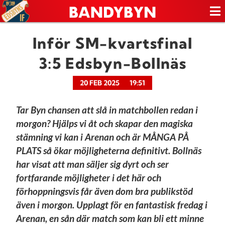
Inför SM-kvartsfinal
3:5 Edsbyn-Bollnäs
20 FEB 2025
19:51
Tar Byn chansen att slå in matchbollen redan i
morgon? Hjälps vi åt och skapar den magiska
stämning vi kan i Arenan och är MÅNGA PÅ
PLATS så ökar möjligheterna definitivt. Bollnäs
har visat att man säljer sig dyrt och ser
fortfarande möjligheter i det här och
förhoppningsvis får även dom bra publikstöd
även i morgon. Upplagt för en fantastisk fredag i
Arenan, en sån där match som kan bli ett minne