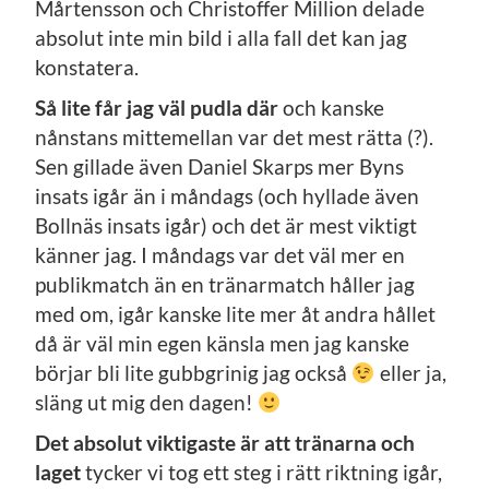
Mårtensson och Christoffer Million delade
absolut inte min bild i alla fall det kan jag
konstatera.
Så lite får jag väl pudla där
och kanske
nånstans mittemellan var det mest rätta (?).
Sen gillade även Daniel Skarps mer Byns
insats igår än i måndags (och hyllade även
Bollnäs insats igår) och det är mest viktigt
känner jag. I måndags var det väl mer en
publikmatch än en tränarmatch håller jag
med om, igår kanske lite mer åt andra hållet
då är väl min egen känsla men jag kanske
börjar bli lite gubbgrinig jag också
eller ja,
släng ut mig den dagen!
Det absolut viktigaste är att tränarna och
laget
tycker vi tog ett steg i rätt riktning igår,