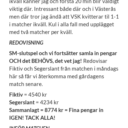
ikväll känner jag och första 20 min blir väldigt
viktig där. Intressant både där och i Västerås
men där tror jag ändå att VSK kvitterar til 1-1
i matcher ikväll. Kul i alla fall med upplägget
med två matcher per kväll.
REDOVISNING
SM-slutspel och vi fortsätter samla in pengar
OCH det BEHÖVS, det vet jag!
Redovisar
Fiktiv och Segerslant från matchen i måndags
här så får vi återkomma med gårdagens
match senare.
Fiktiv
= 4540 kr
Segerslant
= 4234 kr
Sammanlagt = 8774 kr = Fina pengar in
IGEN! TACK ALLA!