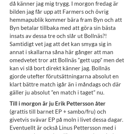
då känner jag mig trygg. I morgon fredag är
bilden jag får upp att Farmers och övrig
hemmapublik kommer bära fram Byn och att
Byn betalar tillbaka med att göra sin bästa
insats av dessa tre och slår ut Bollnäs?!
Samtidigt vet jag att det kan smyga sig in
annat i skallarna såna här gånger att man
omedvetet tror att Bollnäs ”gett upp” men det
kan vi slå bort direkt känner jag. Bollnäs
gjorde utefter förutsättningarna absolut en
klart bättre match igår än i måndags och där
gäller ju absolut ”en match i taget” nu.
Till i morgon är ju Erik Pettersson åter
(grattis till barnet EP + sambo/fru) och
givetvis svävar EP på moln i livet dessa dagar.
Eventuellt är också Linus Pettersson med i