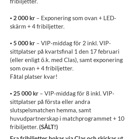
fribiljetter.
▪
2 000 kr
– Exponering som ovan + LED-
skärm + 4 fribiljetter.
▪
5 000 kr
– VIP-middag för 2 inkl. VIP-
sittplatser på kvartsfinal 1 den 17 februari
(eller enligt ö.k. med Clas), samt exponering
som ovan + 4 fribiljetter.
Fåtal platser kvar!
▪
25 000 kr
– VIP-middag för 8 inkl. VIP-
sittplatser på första eller andra
slutspelsmatchen hemma, samt
huvudpartnerskap i matchprogrammet + 10
fribiljetter.
(SÅLT!)
Era fribiljetter bokas via Clas och skickas ut