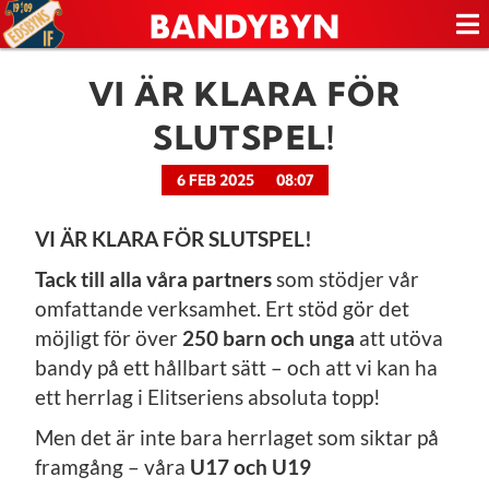
VI ÄR KLARA FÖR
SLUTSPEL!
6 FEB 2025
08:07
VI ÄR KLARA FÖR SLUTSPEL!
Tack till alla våra partners
som stödjer vår
omfattande verksamhet. Ert stöd gör det
möjligt för över
250 barn och unga
att utöva
bandy på ett hållbart sätt – och att vi kan ha
ett herrlag i Elitseriens absoluta topp!
Men det är inte bara herrlaget som siktar på
framgång – våra
U17 och U19