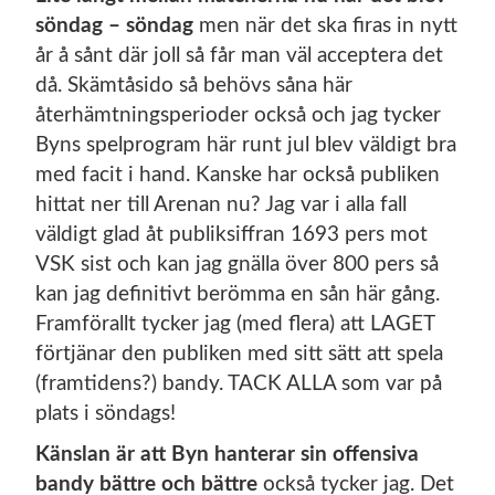
söndag – söndag
men när det ska firas in nytt
år å sånt där joll så får man väl acceptera det
då. Skämtåsido så behövs såna här
återhämtningsperioder också och jag tycker
Byns spelprogram här runt jul blev väldigt bra
med facit i hand. Kanske har också publiken
hittat ner till Arenan nu? Jag var i alla fall
väldigt glad åt publiksiffran 1693 pers mot
VSK sist och kan jag gnälla över 800 pers så
kan jag definitivt berömma en sån här gång.
Framförallt tycker jag (med flera) att LAGET
förtjänar den publiken med sitt sätt att spela
(framtidens?) bandy. TACK ALLA som var på
plats i söndags!
Känslan är att Byn hanterar sin offensiva
bandy bättre och bättre
också tycker jag. Det