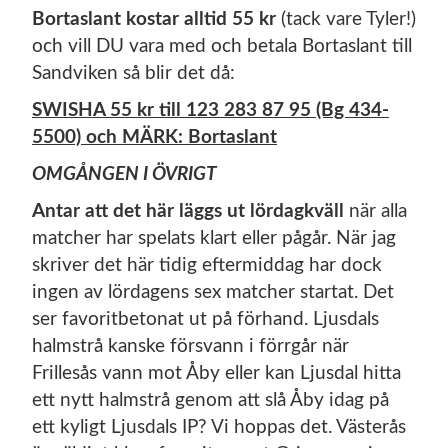
Bortaslant kostar alltid 55 kr
(tack vare Tyler!)
och vill DU vara med och betala Bortaslant till
Sandviken så blir det då:
SWISHA 55 kr till 123 283 87 95 (Bg 434-
5500) och MÄRK: Bortaslant
OMGÅNGEN I ÖVRIGT
Antar att det här läggs ut lördagkväll
när alla
matcher har spelats klart eller pågår. När jag
skriver det här tidig eftermiddag har dock
ingen av lördagens sex matcher startat. Det
ser favoritbetonat ut på förhand. Ljusdals
halmstrå kanske försvann i förrgår när
Frillesås vann mot Åby eller kan Ljusdal hitta
ett nytt halmstrå genom att slå Åby idag på
ett kyligt Ljusdals IP? Vi hoppas det. Västerås