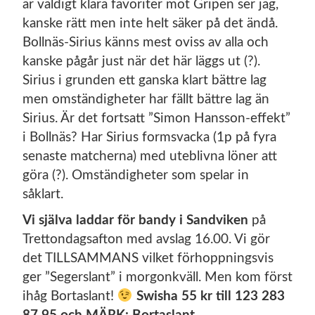
är väldigt klara favoriter mot Gripen ser jag,
kanske rätt men inte helt säker på det ändå.
Bollnäs-Sirius känns mest oviss av alla och
kanske pågår just när det här läggs ut (?).
Sirius i grunden ett ganska klart bättre lag
men omständigheter har fällt bättre lag än
Sirius. Är det fortsatt ”Simon Hansson-effekt”
i Bollnäs? Har Sirius formsvacka (1p på fyra
senaste matcherna) med uteblivna löner att
göra (?). Omständigheter som spelar in
såklart.
Vi själva laddar för bandy i Sandviken
på
Trettondagsafton med avslag 16.00. Vi gör
det TILLSAMMANS vilket förhoppningsvis
ger ”Segerslant” i morgonkväll. Men kom först
ihåg Bortaslant!
Swisha 55 kr till 123 283