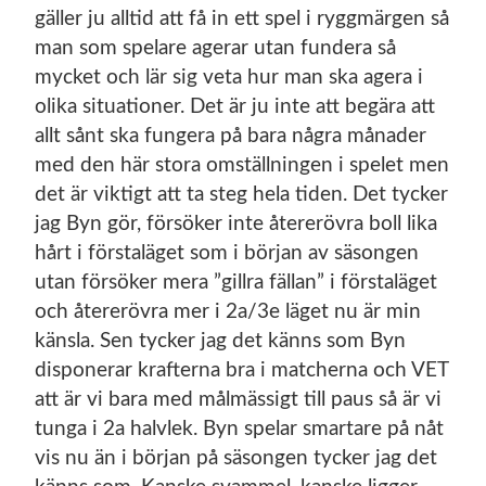
gäller ju alltid att få in ett spel i ryggmärgen så
man som spelare agerar utan fundera så
mycket och lär sig veta hur man ska agera i
olika situationer. Det är ju inte att begära att
allt sånt ska fungera på bara några månader
med den här stora omställningen i spelet men
det är viktigt att ta steg hela tiden. Det tycker
jag Byn gör, försöker inte återerövra boll lika
hårt i förstaläget som i början av säsongen
utan försöker mera ”gillra fällan” i förstaläget
och återerövra mer i 2a/3e läget nu är min
känsla. Sen tycker jag det känns som Byn
disponerar krafterna bra i matcherna och VET
att är vi bara med målmässigt till paus så är vi
tunga i 2a halvlek. Byn spelar smartare på nåt
vis nu än i början på säsongen tycker jag det