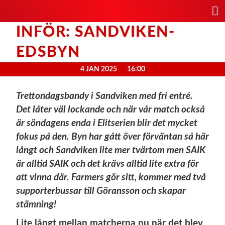
INFÖR: SANDVIKEN-
EDSBYN
4 JAN 2025
16:00
Trettondagsbandy i Sandviken med fri entré.
Det låter väl lockande och när vår match också
är söndagens enda i Elitserien blir det mycket
fokus på den. Byn har gått över förväntan så här
långt och Sandviken lite mer tvärtom men SAIK
är alltid SAIK och det krävs alltid lite extra för
att vinna där. Farmers gör sitt, kommer med två
supporterbussar till Göransson och skapar
stämning!
Lite långt mellan matcherna nu när det blev