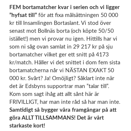
FEM bortamatcher kvar i serien och vi ligger
”hyfsat till”
för att fixa målsättningen 50 000
kr till Insamlingen Bortaslant. Vi stod över
senast mot Bollnäs borta (och köpte 50/50
istället!) men vi provar nu igen. Hittills har vi
som ni såg ovan samlat in 29 217 kr på sju
bortamatcher vilket ger ett snitt på 4173
kr/match. Håller vi det snittet i dom fem sista
bortamatcherna når vi NÄSTAN EXAKT 50
000 kr. Svårt? Ja! Omöjligt? Såklart inte när
det är Edsbyns supportrar man ”talar till”.
Kom som sagt ihåg att allt sånt här är
FRIVILLIGT, har man inte råd så har man inte.
Samtidigt så bygger våra framgångar på att
göra ALLT TILLSAMMANS! Det är vårt
starkaste kort!