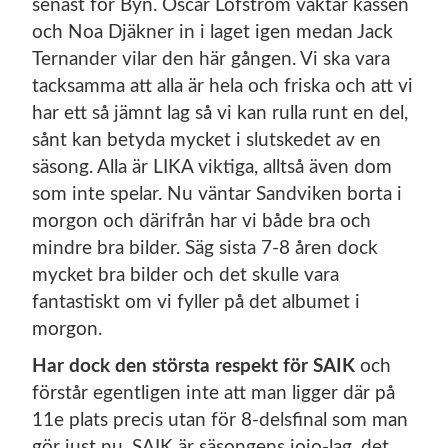
senast för Byn. Oscar Löfström vaktar kassen
och Noa Djäkner in i laget igen medan Jack
Ternander vilar den här gången. Vi ska vara
tacksamma att alla är hela och friska och att vi
har ett så jämnt lag så vi kan rulla runt en del,
sånt kan betyda mycket i slutskedet av en
säsong. Alla är LIKA viktiga, alltså även dom
som inte spelar. Nu väntar Sandviken borta i
morgon och därifrån har vi både bra och
mindre bra bilder. Säg sista 7-8 åren dock
mycket bra bilder och det skulle vara
fantastiskt om vi fyller på det albumet i
morgon.
Har dock den största respekt för SAIK
och
förstår egentligen inte att man ligger där på
11e plats precis utan för 8-delsfinal som man
gör just nu. SAIK är säsongens jojo-lag, det