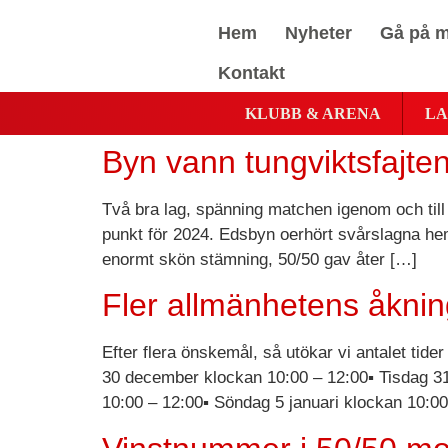
Hem
Nyheter
Gå på m
Kontakt
KLUBB & ARENA
LA
Byn vann tungviktsfajt
Två bra lag, spänning matchen igenom och till
punkt för 2024. Edsbyn oerhört svårslagna h
enormt skön stämning, 50/50 gav åter […]
Fler allmänhetens åkning
Efter flera önskemål, så utökar vi antalet tid
30 december klockan 10:00 – 12:00▪ Tisdag 31
10:00 – 12:00▪ Söndag 5 januari klockan 10:00