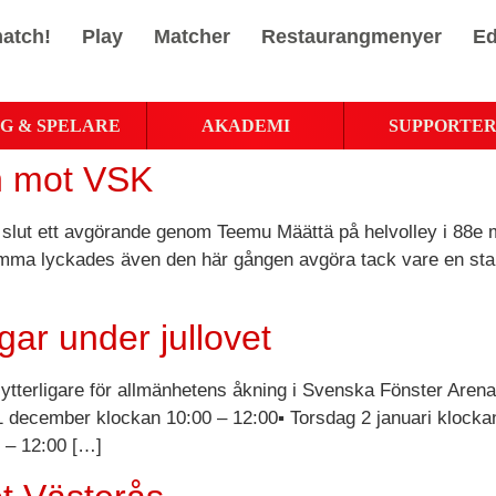
atch!
Play
Matcher
Restaurangmenyer
Ed
G & SPELARE
AKADEMI
SUPPORTE
en mot VSK
 slut ett avgörande genom Teemu Määttä på helvolley i 88e mi
emma lyckades även den här gången avgöra tack vare en sta
ar under jullovet
er ytterligare för allmänhetens åkning i Svenska Fönster Are
 december klockan 10:00 – 12:00▪ Torsdag 2 januari klockan
 – 12:00 […]