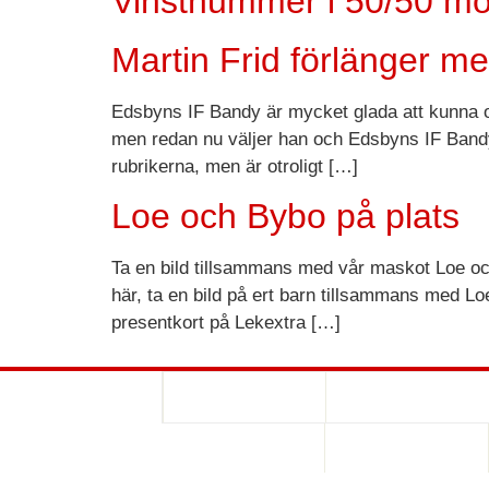
Vinstnummer i 50/50 mo
Martin Frid förlänger m
Edsbyns IF Bandy är mycket glada att kunna offe
men redan nu väljer han och Edsbyns IF Bandy 
rubrikerna, men är otroligt […]
Loe och Bybo på plats
Ta en bild tillsammans med vår maskot Loe o
här, ta en bild på ert barn tillsammans med L
presentkort på Lekextra […]