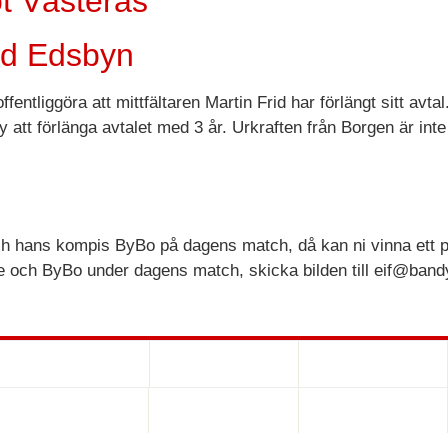
t Västerås
ed Edsbyn
ntliggöra att mittfältaren Martin Frid har förlängt sitt avtal
att förlänga avtalet med 3 år. Urkraften från Borgen är int
ch hans kompis ByBo på dagens match, då kan ni vinna ett
oe och ByBo under dagens match, skicka bilden till eif@bandy