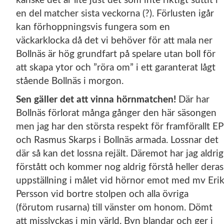
kanske det är lite just det som inte riktigt suttit i
en del matcher sista veckorna (?). Förlusten igår
kan förhoppningsvis fungera som en
väckarklocka då det vi behöver för att mala ner
Bollnäs är hög grundfart på spelare utan boll för
att skapa ytor och ”röra om” i ett garanterat lågt
stående Bollnäs i morgon.
Sen gäller det att vinna hörnmatchen!
Där har
Bollnäs förlorat många gånger den här säsongen
men jag har den största respekt för framförallt EP
och Rasmus Skarps i Bollnäs armada. Lossnar det
där så kan det lossna rejält. Däremot har jag aldrig
förstått och kommer nog aldrig förstå heller deras
uppställning i målet vid hörnor emot med mv Eri
Persson vid bortre stolpen och alla övriga
(förutom rusarna) till vänster om honom. Dömt
att misslyckas i min värld. Byn blandar och ger i