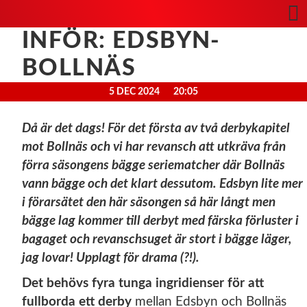
INFÖR: EDSBYN-
BOLLNÄS
5 DEC 2024
20:05
Då är det dags! För det första av två derbykapitel
mot Bollnäs och vi har revansch att utkräva från
förra säsongens bägge seriematcher där Bollnäs
vann bägge och det klart dessutom. Edsbyn lite mer
i förarsätet den här säsongen så här långt men
bägge lag kommer till derbyt med färska förluster i
bagaget och revanschsuget är stort i bägge läger,
jag lovar! Upplagt för drama (?!).
Det behövs fyra tunga ingridienser för att
fullborda ett derby
mellan Edsbyn och Bollnäs