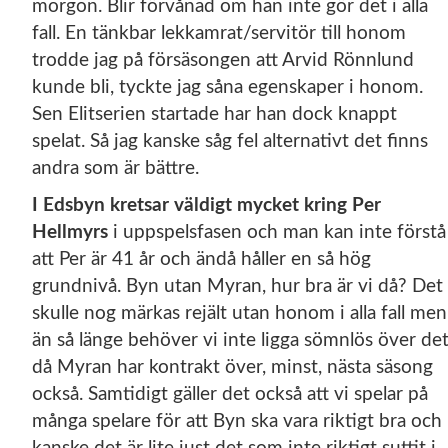
morgon. Blir förvånad om han inte gör det i alla
fall. En tänkbar lekkamrat/servitör till honom
trodde jag på försäsongen att Arvid Rönnlund
kunde bli, tyckte jag såna egenskaper i honom.
Sen Elitserien startade har han dock knappt
spelat. Så jag kanske såg fel alternativt det finns
andra som är bättre.
I Edsbyn kretsar väldigt mycket kring Per
Hellmyrs
i uppspelsfasen och man kan inte förstå
att Per är 41 år och ändå håller en så hög
grundnivå. Byn utan Myran, hur bra är vi då? Det
skulle nog märkas rejält utan honom i alla fall men
än så länge behöver vi inte ligga sömnlös över de
då Myran har kontrakt över, minst, nästa säsong
också. Samtidigt gäller det också att vi spelar på
många spelare för att Byn ska vara riktigt bra och