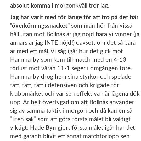
absolut komma i morgonkväll tror jag.
Jag har varit med för länge för att tro på det här
”överkörningssnacket”
som man hör från vissa
håll utan mot Bollnäs är jag nöjd bara vi vinner (ja
annars är jag INTE nöjd!) oavsett om det så bara
är med ett mål. Vi såg igår hur det gick mot
Hammarby som kom till match med en 4-13
förlust mot våran 11-1 seger i omgången före.
Hammarby drog hem sina styrkor och spelade
tätt, tätt, tätt i defensiven och krigade för
klubbmärket och var sen effektiva när lägena dök
upp. Är helt övertygad om att Bollnäs använder
sig av samma taktik i morgon och då kan en så
”liten sak” som att göra första målet bli väldigt
viktigt. Hade Byn gjort första målet igår har det
med garanti blivit ett annat matchförlopp sen