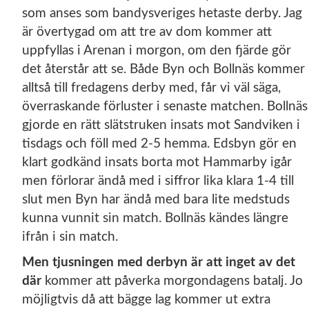
som anses som bandysveriges hetaste derby. Jag
är övertygad om att tre av dom kommer att
uppfyllas i Arenan i morgon, om den fjärde gör
det återstår att se. Både Byn och Bollnäs kommer
alltså till fredagens derby med, får vi väl säga,
överraskande förluster i senaste matchen. Bollnäs
gjorde en rätt slätstruken insats mot Sandviken i
tisdags och föll med 2-5 hemma. Edsbyn gör en
klart godkänd insats borta mot Hammarby igår
men förlorar ändå med i siffror lika klara 1-4 till
slut men Byn har ändå med bara lite medstuds
kunna vunnit sin match. Bollnäs kändes längre
ifrån i sin match.
Men tjusningen med derbyn är att inget av det
där
kommer att påverka morgondagens batalj. Jo
möjligtvis då att bägge lag kommer ut extra