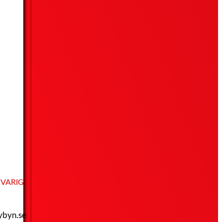
VARIG
ybyn.se