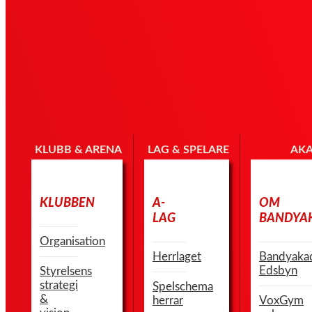
KLUBB & ARENA
LAG & SPELARE
AK
KLUBBEN
A-
OM
LAG
BANDYA
Organisation
Herrlaget
Bandyaka
Edsbyn
Styrelsens
strategi
Spelschema
&
herrar
VoxGym