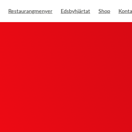
Restaurangmenyer
Edsbyhjärtat
Shop
Konta