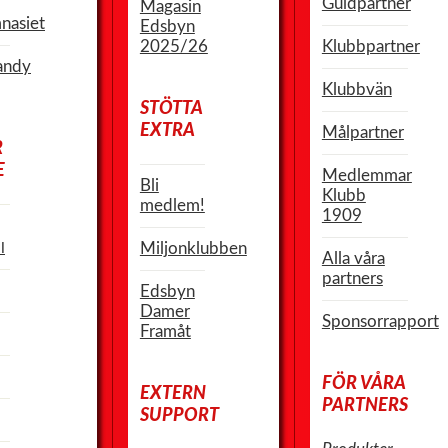
Guldpartner
Magasin
nasiet
Edsbyn
2025/26
Klubbpartner
andy
Klubbvän
STÖTTA
EXTRA
Målpartner
R
E
Medlemmar
Bli
Klubb
medlem!
1909
l
Miljonklubben
Alla våra
partners
Edsbyn
Damer
Sponsorrapport
Framåt
FÖR VÅRA
EXTERN
PARTNERS
SUPPORT