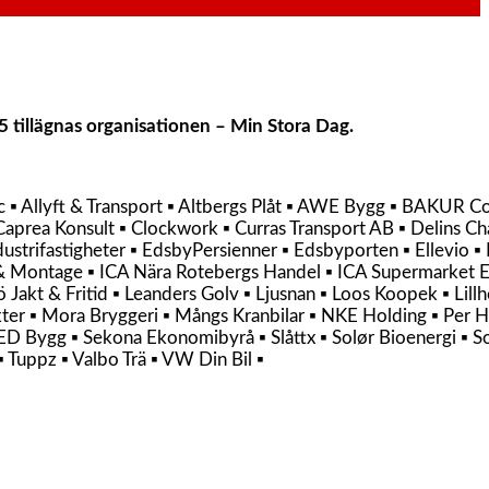
tillägnas organisationen – Min Stora Dag.
ic ▪ Allyft & Transport ▪ Altbergs Plåt ▪ AWE Bygg ▪ BAKUR C
prea Konsult ▪ Clockwork ▪ Curras Transport AB ▪ Delins Ch
rifastigheter ▪ EdsbyPersienner ▪ Edsbyporten ▪ Ellevio ▪ F
& Montage ▪ ICA Nära Rotebergs Handel ▪ ICA Supermarket Ed
sö Jakt & Fritid ▪ Leanders Golv ▪ Ljusnan ▪ Loos Koopek ▪ Li
ter ▪ Mora Bryggeri ▪ Mångs Kranbilar ▪ NKE Holding ▪ Per H
D Bygg ▪ Sekona Ekonomibyrå ▪ Slåttx ▪ Solør Bioenergi ▪ So
 Tuppz ▪ Valbo Trä ▪ VW Din Bil ▪