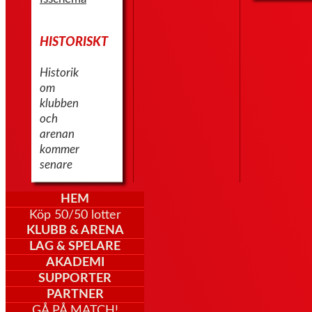
HISTORISKT
Historik
om
klubben
och
arenan
kommer
senare
HEM
Köp 50/50 lotter
KLUBB & ARENA
LAG & SPELARE
AKADEMI
SUPPORTER
PARTNER
GÅ PÅ MATCH!