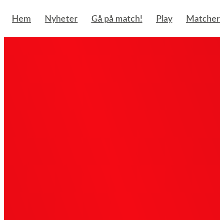
Hoppa
till
Hem
Nyheter
Gå på match!
Play
Matcher
innehåll