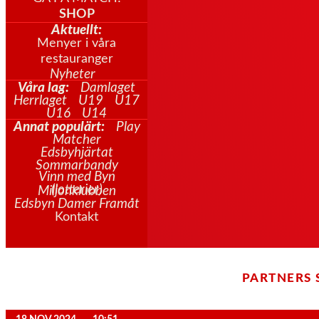
SHOP
Aktuellt:
Menyer i våra
restauranger
Nyheter
Våra lag:
Damlaget
Herrlaget
U19
U17
U16
U14
Annat populärt:
Play
Matcher
Edsbyhjärtat
Sommarbandy
Vinn med Byn
(lotterier)
Miljonklubben
Edsbyn Damer Framåt
Kontakt
PARTNERS 