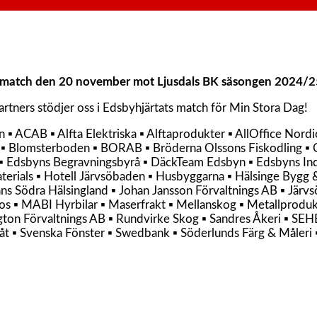
 match den 20 november mot Ljusdals BK säsongen 2024/25 
artners stödjer oss i Edsbyhjärtats match för Min Stora Dag!
n ▪ ACAB ▪ Alfta Elektriska ▪ Alftaprodukter ▪ AllOffice Nord
▪ Blomsterboden ▪ BORAB ▪ Bröderna Olssons Fiskodling ▪ Ca
 Edsbyns Begravningsbyrå ▪ DäckTeam Edsbyn ▪ Edsbyns Indust
terials ▪ Hotell Järvsöbaden ▪ Husbyggarna ▪ Hälsinge Bygg 
tans Södra Hälsingland ▪ Johan Jansson Förvaltnings AB ▪ Järv
os ▪ MABI Hyrbilar ▪ Maserfrakt ▪ Mellanskog ▪ Metallproduk
ton Förvaltnings AB ▪ Rundvirke Skog ▪ Sandres Åkeri ▪ SEHE
åt ▪ Svenska Fönster ▪ Swedbank ▪ Söderlunds Färg & Måleri ▪