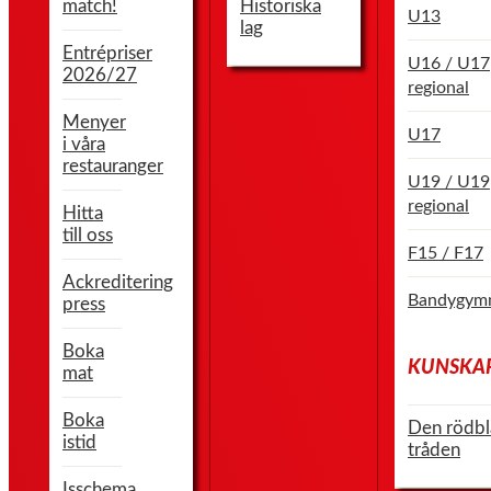
match!
Historiska
U13
lag
Entrépriser
U16 / U17
2026/27
regional
Menyer
U17
i våra
restauranger
U19 / U19
regional
Hitta
till oss
F15 / F17
Ackreditering
Bandygymn
press
Boka
KUNSKA
mat
Boka
Den rödbl
istid
tråden
Isschema