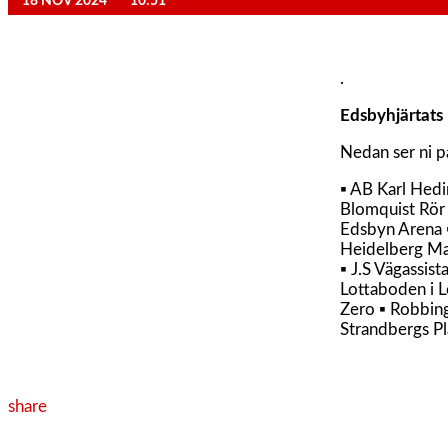
18 NOV 2024
10:51
.
Edsbyhjärtats
Nedan ser ni p
▪ AB Karl Hedi
Blomquist Rör 
Edsbyn Arena ▪
Heidelberg Ma
▪ J.S Vägassis
Lottaboden i L
Zero ▪ Robbing
Strandbergs Pl
share