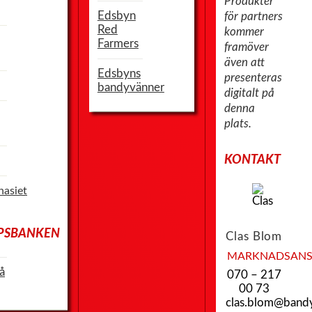
Produkter
Edsbyn
för partners
Red
kommer
Farmers
framöver
även att
Edsbyns
presenteras
bandyvänner
digitalt på
denna
plats.
KONTAKT
asiet
PSBANKEN
Clas
Blom
MARKNADSANS
å
070 – 217
00 73
clas.blom@band