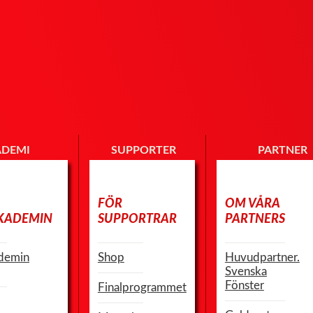
ADEMI
SUPPORTER
PARTNER
FÖR
OM VÅRA
KADEMIN
SUPPORTRAR
PARTNERS
demin
Shop
Huvudpartner.
Svenska
Fönster
Finalprogrammet