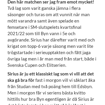
Den här matchen ser jag fram emot mycket!
Två lag som varit ganska jämna i flera
säsonger och turas om att vunnit när man
mött varandra samt även spelade en
femsetare i SM-slutspelets kvartsfinal
2021/22 som till Byn vann i 5e och
avgörande. Sirius har därefter varit med och
krigat om topp-6 varje säsong men varit lite
trögstartade i serieupptakten och fått jaga
övriga lag men i år man med från start, både i
Svenska Cupen och Elitserien.
Sirius är ju ett klassiskt lag som vi vill att det
ska gå bra för
fast i morgon vill vi såklart åka
från Studan med två poäng hem till Edsbyn.
Men i morgon får vi seriens bästa kvitto
hittills hur bra Byn egentligen är då Sirius är