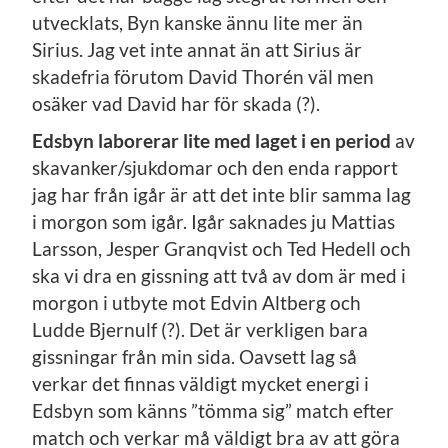
utvecklats, Byn kanske ännu lite mer än
Sirius. Jag vet inte annat än att Sirius är
skadefria förutom David Thorén väl men
osäker vad David har för skada (?).
Edsbyn laborerar lite med laget i en period
av
skavanker/sjukdomar och den enda rapport
jag har från igår är att det inte blir samma lag
i morgon som igår. Igår saknades ju Mattias
Larsson, Jesper Granqvist och Ted Hedell och
ska vi dra en gissning att två av dom är med i
morgon i utbyte mot Edvin Altberg och
Ludde Bjernulf (?). Det är verkligen bara
gissningar från min sida. Oavsett lag så
verkar det finnas väldigt mycket energi i
Edsbyn som känns ”tömma sig” match efter
match och verkar må väldigt bra av att göra