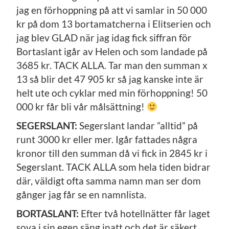
jag en förhoppning på att vi samlar in 50 000
kr på dom 13 bortamatcherna i Elitserien och
jag blev GLAD när jag idag fick siffran för
Bortaslant igår av Helen och som landade på
3685 kr. TACK ALLA. Tar man den summan x
13 så blir det 47 905 kr så jag kanske inte är
helt ute och cyklar med min förhoppning! 50
000 kr får bli vår målsättning!
SEGERSLANT:
Segerslant landar ”alltid” på
runt 3000 kr eller mer. Igår fattades några
kronor till den summan då vi fick in 2845 kr i
Segerslant. TACK ALLA som hela tiden bidrar
där, väldigt ofta samma namn man ser dom
gånger jag får se en namnlista.
BORTASLANT:
Efter två hotellnätter får laget
sova i sin egen säng inatt och det är säkert