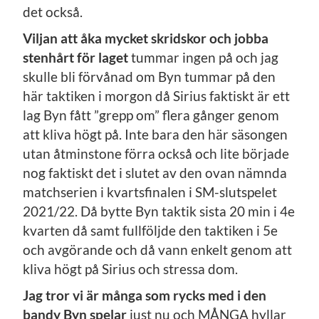
det också.
Viljan att åka mycket skridskor och jobba
stenhårt för laget
tummar ingen på och jag
skulle bli förvånad om Byn tummar på den
här taktiken i morgon då Sirius faktiskt är ett
lag Byn fått ”grepp om” flera gånger genom
att kliva högt på. Inte bara den här säsongen
utan åtminstone förra också och lite började
nog faktiskt det i slutet av den ovan nämnda
matchserien i kvartsfinalen i SM-slutspelet
2021/22. Då bytte Byn taktik sista 20 min i 4e
kvarten då samt fullföljde den taktiken i 5e
och avgörande och då vann enkelt genom att
kliva högt på Sirius och stressa dom.
Jag tror vi är många som rycks med i den
bandy Byn spelar
just nu och MÅNGA hyllar