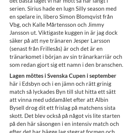
det bästa laget vi har mött så här långt i
serien. Sirius hade en lugn Silly season med
en spelare in, libero Simon Blomqvist från
Vbg, och Kalle Mårtensson och Jimmy
Jansson ut. Viktigaste kuggen in är jag dock
säker på att nye tränaren Jesper Larsson
(senast från Frillesås) är och det är en
tränarkomet i början av sin tränarkarriär och
som redan gjort sig ett namn i den branschen.
Lagen möttes i Svenska Cupen i september
här i Edsbyn och i en jämn och rätt grinig
match så lyckades Byn till slut hitta ett sätt
att vinna med uddamålet efter att Albin
Bysell drog dit ett frislag på matchens sista
skott. Det blev också på något vis lite starten
på den här säsongen i en intensiv match och
efter det har bägge lag stegrat formen och