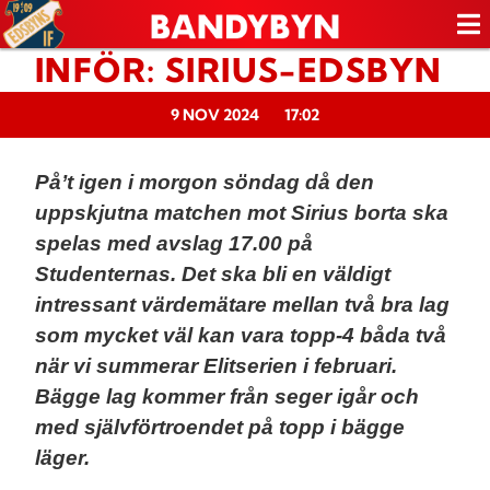
INFÖR: SIRIUS-EDSBYN
9 NOV 2024
17:02
På’t igen i morgon söndag då den
uppskjutna matchen mot Sirius borta ska
spelas med avslag 17.00 på
Studenternas. Det ska bli en väldigt
intressant värdemätare mellan två bra lag
som mycket väl kan vara topp-4 båda två
när vi summerar Elitserien i februari.
Bägge lag kommer från seger igår och
med självförtroendet på topp i bägge
läger.