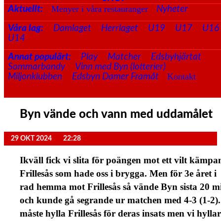
Menyer i våra restauranger
Aktuellt:
Nyheter
Våra lag:
Damlaget
Herrlaget
U19
U17
U16
U14
Annat populärt:
Play
Matcher
Edsbyhjärtat
Sommarbandy
Vinn med Byn (lotterier)
Kontakt
Miljonklubben
Edsbyn Damer Framåt
Byn vände och vann med uddamålet
29 OKT 2024
22:28
Ikväll fick vi slita för poängen mot ett vilt kämpa
Frillesås som hade oss i brygga. Men för 3e året i
rad hemma mot Frillesås så vände Byn sista 20 m
och kunde gå segrande ur matchen med 4-3 (1-2).
måste hylla Frillesås för deras insats men vi hyllar