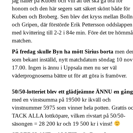
jag håller på Kuben och vill att det ska gå bra för
honom och den här segern satt säkert skönt både för
Kuben och Broberg. Sen blev det kryss mellan Bolln
och Gripen, där förstörde Erik Pettersson oddslappen
med kvittering till 2-2 i 84e min. Före det tre hörnmål
matchen.
På fredag skulle Byn ha mött Sirius borta
men den
som bekant inställd, nytt matchdatum söndag 10 nov
17.00. Ingen is ännu i Uppsala men nu ser väl
väderprognoserna bättre ut för att göra is framöver.
50/50-lotteriet blev ett glädjeämne ÄNNU en gång
med en vinstsumma på 19500 kr ikväll och
vinstnummer 5975 som vinner hela potten. Grattis o
TACK ALLA lottköpare, vilken rivstart på 50/50-
säsongen = 28 200 kr och 19 500 kr i vinst!