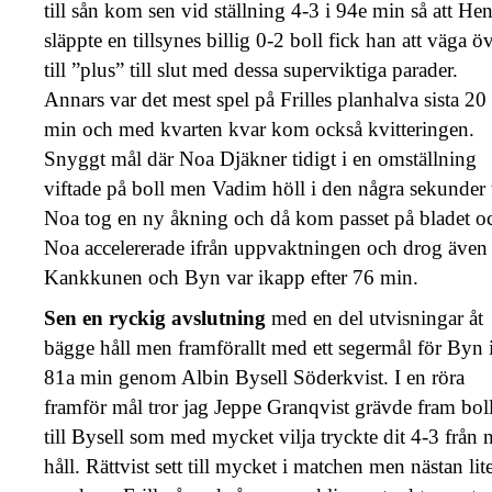
till sån kom sen vid ställning 4-3 i 94e min så att He
släppte en tillsynes billig 0-2 boll fick han att väga ö
till ”plus” till slut med dessa superviktiga parader.
Annars var det mest spel på Frilles planhalva sista 20
min och med kvarten kvar kom också kvitteringen.
Snyggt mål där Noa Djäkner tidigt i en omställning
viftade på boll men Vadim höll i den några sekunder t
Noa tog en ny åkning och då kom passet på bladet o
Noa accelererade ifrån uppvaktningen och drog även
Kankkunen och Byn var ikapp efter 76 min.
Sen en ryckig avslutning
med en del utvisningar åt
bägge håll men framförallt med ett segermål för Byn 
81a min genom Albin Bysell Söderkvist. I en röra
framför mål tror jag Jeppe Granqvist grävde fram bol
till Bysell som med mycket vilja tryckte dit 4-3 från 
håll. Rättvist sett till mycket i matchen men nästan lit