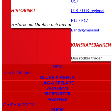
U17
HISTORISKT
U19 / U19 regional
F15 / F17
Historik om klubben och arenan kommer senare
Bandygymnasiet
KUNSKAPSBANKE
Den rödblå tråden
HEM
Köp 50/50 lotter
KLUBB & ARENA
LAG & SPELARE
AKADEMI
SUPPORTER
PARTNER
GÅ PÅ MATCH!
SHOP