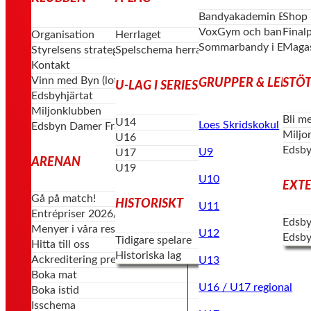
Bandyakademin Edsby
Shop
VoxGym och bandygym
Final
Organisation
Herrlaget
Sommarbandy i Edsby
Magas
Styrelsens strategi & vision
Spelschema herrar
Kontakt
Vinn med Byn (lotterier)
GRUPPER & LEDAR
STÖT
U-LAG I SERIESPEL
Edsbyhjärtat
Miljonklubben
Bli m
U14
Loes Skridskokul
Edsbyn Damer Framåt
Miljo
U16
Edsby
U9
U17
ARENAN
U19
U10
EXT
Gå på match!
HISTORISKT
U11
Entrépriser 2026/27
Edsby
Menyer i våra restauranger
U12
Edsby
Tidigare spelare
Hitta till oss
Historiska lag
Ackreditering press
U13
Boka mat
U16 / U17 regional
Boka istid
Isschema