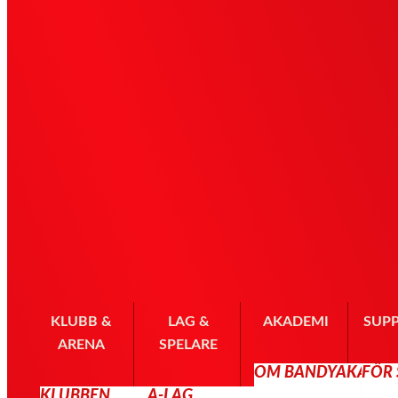
KLUBB &
LAG &
AKADEMI
SUP
ARENA
SPELARE
OM BANDYAKADE
FÖR
KLUBBEN
A-LAG