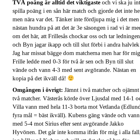
TVÅ poäng är alltid det viktigaste
och vi ska ju in
spilla poäng i en sån här match och gjorde det inte he
men nära var det. Tänker inte fördjupa mig i det men
nästan hundra på att det är 3e säsongen i rad vi är me
om det här, att Frillesås chockar oss och tar ledningen
och Byn jagar ikapp och till slut förbi i andra halvlek
Jag har missat bägge dom matcherna men har för mi
Frille ledde med 0-3 för två år sen och Byn till slut
vände och vann 4-3 med sent avgörande. Nästan en
kopia på det ikväll då!
Omgången i övrigt:
Jämnt i två matcher och ojämnt 
två matcher. Västerås körde över Ljusdal med 14-1 o
Villa vann med hela 11-3 borta mot Vetlanda (Edlun
fyra mål = bäst ikväll). Kubens gäng vände och vann
med 5-4 mot Sirius efter sent avgörande Jakko
Hyvönen. Det går inte komma ifrån för mig i alla fall