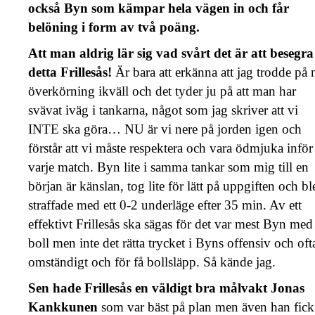
också Byn som kämpar hela vägen in och får
belöning i form av två poäng.
Att man aldrig lär sig vad svårt det är att besegra
detta Frillesås!
Är bara att erkänna att jag trodde på 
överkörning ikväll och det tyder ju på att man har
svävat iväg i tankarna, något som jag skriver att vi
INTE ska göra… NU är vi nere på jorden igen och
förstår att vi måste respektera och vara ödmjuka inför
varje match. Byn lite i samma tankar som mig till en
början är känslan, tog lite för lätt på uppgiften och bl
straffade med ett 0-2 underläge efter 35 min. Av ett
effektivt Frillesås ska sägas för det var mest Byn med
boll men inte det rätta trycket i Byns offensiv och oft
omständigt och för få bollsläpp. Så kände jag.
Sen hade Frillesås en väldigt bra målvakt Jonas
Kankkunen
som var bäst på plan men även han fick