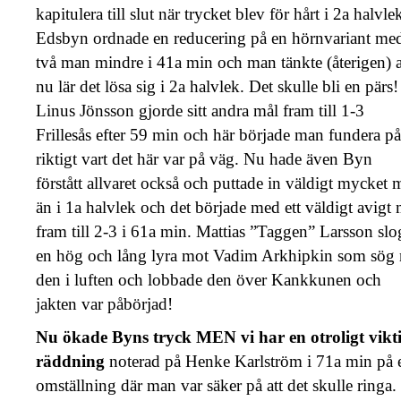
kapitulera till slut när trycket blev för hårt i 2a halvle
Edsbyn ordnade en reducering på en hörnvariant me
två man mindre i 41a min och man tänkte (återigen) a
nu lär det lösa sig i 2a halvlek. Det skulle bli en pärs!
Linus Jönsson gjorde sitt andra mål fram till 1-3
Frillesås efter 59 min och här började man fundera på
riktigt vart det här var på väg. Nu hade även Byn
förstått allvaret också och puttade in väldigt mycket 
än i 1a halvlek och det började med ett väldigt avigt 
fram till 2-3 i 61a min. Mattias ”Taggen” Larsson slo
en hög och lång lyra mot Vadim Arkhipkin som sög 
den i luften och lobbade den över Kankkunen och
jakten var påbörjad!
Nu ökade Byns tryck MEN vi har en otroligt vikt
räddning
noterad på Henke Karlström i 71a min på 
omställning där man var säker på att det skulle ringa.