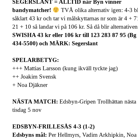
SEGERSLANT = ALLTID när Byn vinner
bandymatcher!
TVÅ olika alternativ igen: 4-3 bl
såklart 43 kr och tar vi målskyttarnas nr som är 4 + 7
21 + 10 så landar vi på 106 kr. Så då blir alternativen
SWISHA 43 kr eller 106 kr till 123 283 87 95 (Bg
434-5500) och MÄRK: Segerslant
SPELARBETYG:
+++ Mattias Larsson (kung ikväll tyckte jag)
++ Joakim Svensk
+ Noa Djäkner
NÄSTA MATCH:
Edsbyn-Gripen Trollhättan nästa
tisdag 5 nov
EDSBYN-FRILLESÅS 4-3 (1-2)
Edsbyns mål:
Per Hellmyrs, Vadim Arkhipkin, Noa