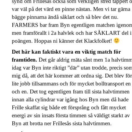
synd om Frillesås också som verkligen stred tappert 
var väl på det värd en pinne nästan. Men vi tar gärna
bägge pinnarna ändå såklart och så blev det nu.
FARMERS bar fram Byn egentligen matchen igeno
men framförallt i 2a halvlek och har SÅKLART del i
poängen. Hoppas ni känner det Klackfolket!
Det här kan faktiskt vara en viktig match för
framtiden.
Det går aldrig mäta sånt men 1a halvtim
idag var Byn inte riktigt ”där” utan trodde, precis so
mig då, att det här kommer att ordna sig. Det blev för
lite jobb tillsammans och för mycket bolltransport en
och en. Det tog egentligen fram till sista halvtimmen
innan alla cylindrar var igång hos Byn men då hade
Frille skaffat sig både ett försprång och fått mycket
energi av sin insats första timmen så väldigt starkt av
Byn att brotta ner Frillesås sista halvtimmen.