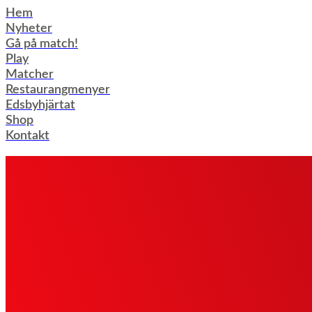
Hoppa
Hem
till
Nyheter
innehåll
Gå på match!
Play
Matcher
Restaurangmenyer
Edsbyhjärtat
Shop
Kontakt