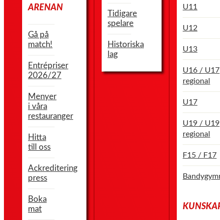
U11
ARENAN
Tidigare
spelare
U12
Gå på
match!
Historiska
U13
lag
Entrépriser
U16 / U17
2026/27
regional
Menyer
U17
i våra
restauranger
U19 / U19
regional
Hitta
till oss
F15 / F17
Ackreditering
Bandygymn
press
Boka
KUNSKA
mat