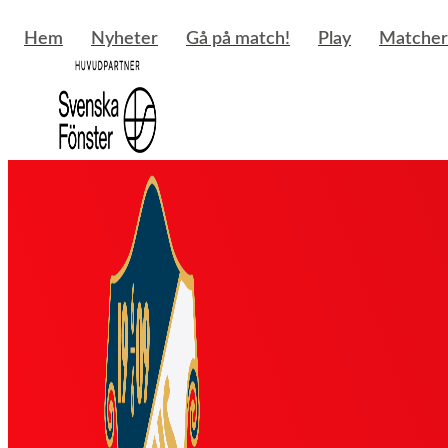
Hoppa
till
Hem
Nyheter
Gå på match!
Play
Matcher
innehåll