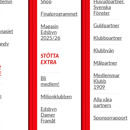
demin
Shop
Huvudpartner.
Svenska
Fönster
Finalprogrammet
Guldpartner
Magasin
nasiet
Edsbyn
2025/26
Klubbpartner
andy
Klubbvän
STÖTTA
EXTRA
Målpartner
R
E
Medlemmar
Bli
Klubb
medlem!
1909
l
Miljonklubben
Alla våra
partners
Edsbyn
Damer
Sponsorrapport
Framåt