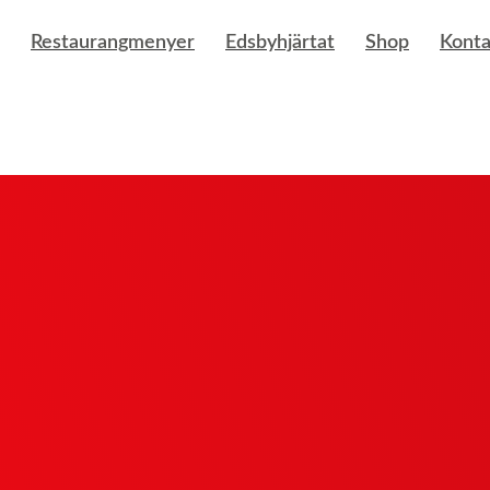
Restaurangmenyer
Edsbyhjärtat
Shop
Konta