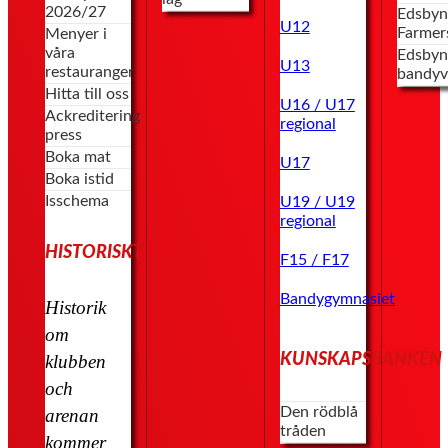
2026/27
Edsbyn
U12
Farmer
Menyer i
våra
Edsbyn
U13
restauranger
bandyv
Hitta till oss
U16 / U17
Ackreditering
regional
press
Boka mat
U17
Boka istid
Isschema
U19 / U19
regional
HISTORISKT
F15 / F17
Bandygymnasiet
Historik
om
KUNSKAPSBANKEN
klubben
och
Den rödblå
arenan
tråden
kommer