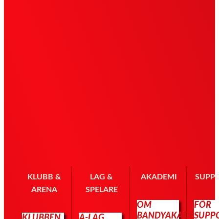
KLUBB &
LAG &
AKADEMI
SUPP
ARENA
SPELARE
OM
FÖR
BANDYAKADEMIN
SUPP
KLUBBEN
A-LAG