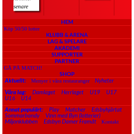
senare
HEM
Köp 50/50 lotter
KLUBB & ARENA
LAG & SPELARE
AKADEMI
SUPPORTER
PARTNER
GÅ PÅ MATCH!
SHOP
Menyer i våra restauranger
Aktuellt:
Nyheter
Våra lag:
Damlaget
Herrlaget
U19
U17
U16
U14
Annat populärt:
Play
Matcher
Edsbyhjärtat
Sommarbandy
Vinn med Byn (lotterier)
Kontakt
Miljonklubben
Edsbyn Damer Framåt