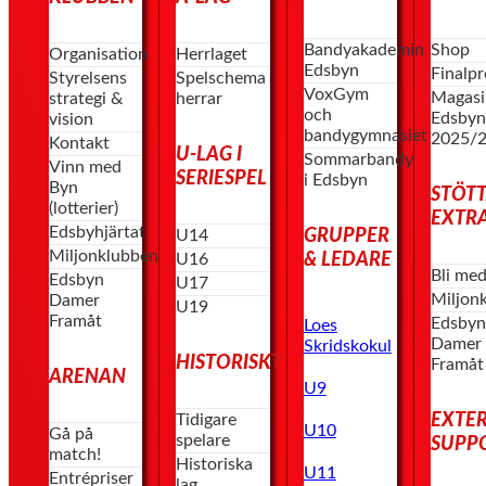
Bandyakademin
Shop
Organisation
Herrlaget
Edsbyn
Finalp
Styrelsens
Spelschema
VoxGym
Magasi
strategi &
herrar
och
Edsby
vision
bandygymnasiet
2025/
Kontakt
U-LAG I
Sommarbandy
Vinn med
SERIESPEL
i Edsbyn
Byn
STÖT
(lotterier)
EXTR
Edsbyhjärtat
GRUPPER
U14
Miljonklubben
& LEDARE
U16
Bli me
Edsbyn
U17
Miljon
Damer
U19
Framåt
Edsby
Loes
Damer
Skridskokul
HISTORISKT
Framåt
ARENAN
U9
EXTE
Tidigare
U10
Gå på
spelare
SUPP
match!
Historiska
U11
Entrépriser
lag