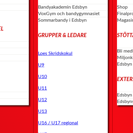
Bandyakademin Edsbyn
Shop
VoxGym och bandygymnasiet
Finalp
Sommarbandy i Edsbyn
Magasi
EL
GRUPPER & LEDARE
STÖTT
Bli med
Loes Skridskokul
Miljon
Edsbyn
U9
U10
EXTER
U11
Edsbyn
U12
Edsbyn
U13
U16 / U17 regional