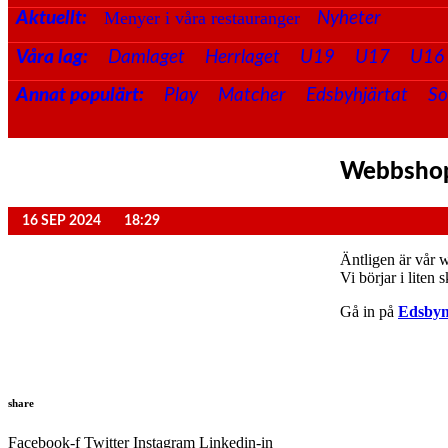
Menyer i våra restauranger
Aktuellt:
Nyheter
Våra lag:
Damlaget
Herrlaget
U19
U17
U16
Annat populärt:
Play
Matcher
Edsbyhjärtat
S
Webbshop
16 SEP 2024
18:29
Äntligen är vår 
Vi börjar i liten 
Gå in på
Edsbyn
share
Facebook-f
Twitter
Instagram
Linkedin-in