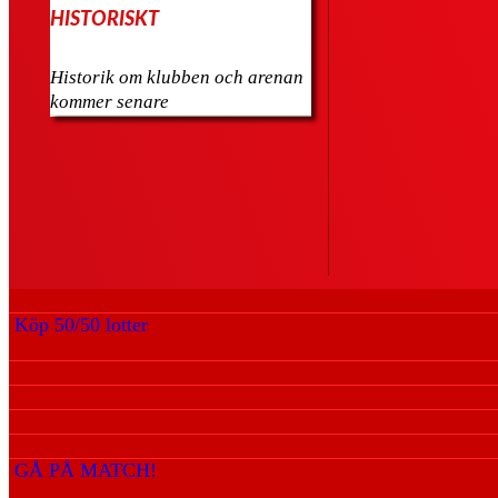
HISTORISKT
Historik om klubben och arenan
kommer senare
Köp 50/50 lotter
GÅ PÅ MATCH!