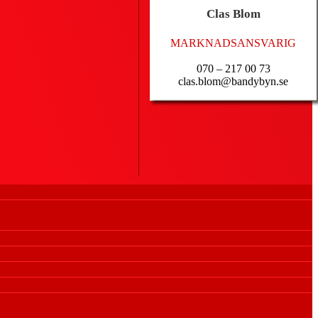
Clas
Blom
MARKNADSANSVARIG
070 – 217 00 73
clas.blom@bandybyn.se