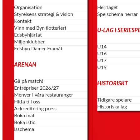
Organisation
Herrlaget
Styrelsens strategi & vision
Spelschema herrar
Kontakt
Vinn med Byn (lotterier)
U-LAG I SERIESP
Edsbyhjärtat
Miljonklubben
U14
Edsbyn Damer Framåt
U16
U17
ARENAN
U19
Gå på match!
HISTORISKT
Entrépriser 2026/27
Menyer i våra restauranger
Tidigare spelare
Hitta till oss
Historiska lag
Ackreditering press
Boka mat
Boka istid
Isschema