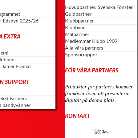
Huvudpartner. Svenska Fönster
rogrammet
Guldpartner
n Edsbyn 2025/26
Klubbpartner
Klubbvän
Målpartner
A EXTRA
Medlemmar Klubb 1909
Alla våra partners
lem!
Sponsorrapport
klubben
 Damer Framåt
FÖR VÅRA PARTNERS
N SUPPORT
Produkter för partners kommer
framöver även att presenteras
 Red Farmers
digitalt på denna plats.
s bandyvänner
KONTAKT