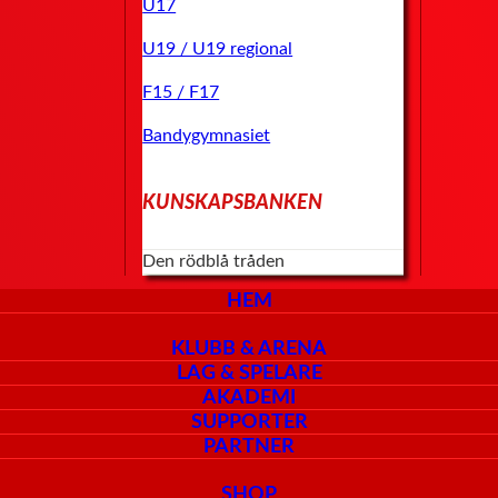
U17
U19 / U19 regional
F15 / F17
Bandygymnasiet
KUNSKAPSBANKEN
Den rödblå tråden
HEM
KLUBB & ARENA
LAG & SPELARE
AKADEMI
SUPPORTER
PARTNER
SHOP