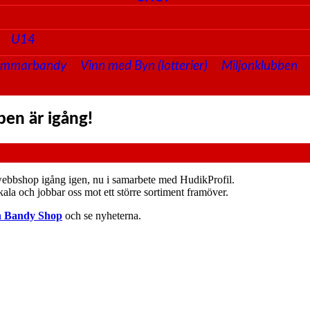
U14
ommarbandy
Vinn med Byn (lotterier)
Miljonklubben
en är igång!
webbshop igång igen, nu i samarbete med HudikProfil.
skala och jobbar oss mot ett större sortiment framöver.
 Bandy Shop
och se nyheterna.