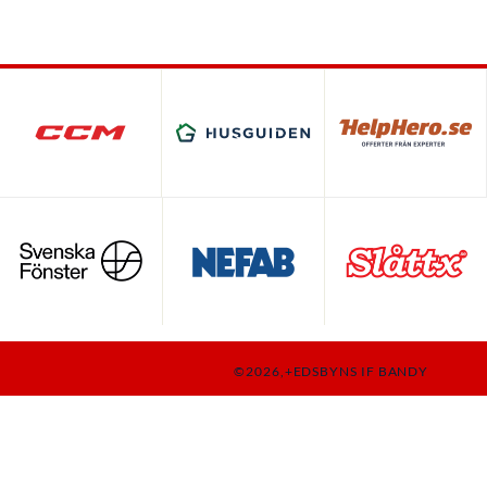
©2026,+EDSBYNS IF BANDY