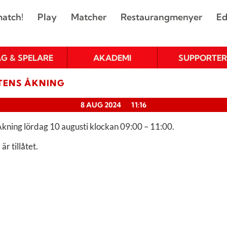
atch!
Play
Matcher
Restaurangmenyer
Ed
AG & SPELARE
AKADEMI
SUPPORTER
TENS ÅKNING
8 AUG 2024
11:16
kning lördag 10 augusti klockan 09:00 – 11:00.
är tillåtet.