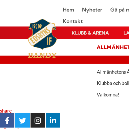
Hem
Nyheter
Gå på m
Kontakt
KLUBB & ARENA
L
ALLMÄNHE
Allmänhetens Å
Klubba och boll 
Välkomna!
share