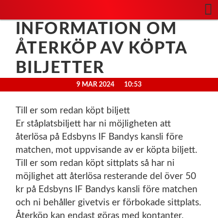
INFORMATION OM
ÅTERKÖP AV KÖPTA
BILJETTER
9 MAR 2024
10:53
Till er som redan köpt biljett
Er ståplatsbiljett har ni möjligheten att
återlösa på Edsbyns IF Bandys kansli före
matchen, mot uppvisande av er köpta biljett.
Till er som redan köpt sittplats så har ni
möjlighet att återlösa resterande del över 50
kr på Edsbyns IF Bandys kansli före matchen
och ni behåller givetvis er förbokade sittplats.
Återköp kan endast göras med kontanter.