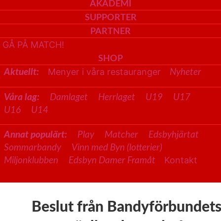
AKADEMI
SUPPORTER
PARTNER
GÅ PÅ MATCH!
SHOP
Menyer i våra restauranger
Aktuellt:
Nyheter
Våra lag:
Damlaget
Herrlaget
U19
U17
U16
U14
Annat populärt:
Play
Matcher
Edsbyhjärtat
Sommarbandy
Vinn med Byn (lotterier)
Kontakt
Miljonklubben
Edsbyn Damer Framåt
Beslut från Bandyförbundet