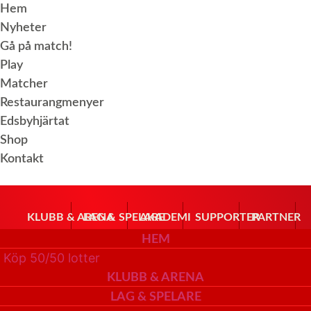
Hoppa
Hem
till
Nyheter
innehåll
Gå på match!
Play
Matcher
Restaurangmenyer
Edsbyhjärtat
Shop
Kontakt
KLUBB & ARENA
LAG & SPELARE
AKADEMI
SUPPORTER
PARTNER
HEM
Köp 50/50 lotter
KLUBB & ARENA
LAG & SPELARE