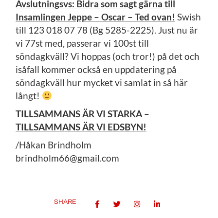
Avslutningsvs: Bidra som sagt gärna till
Insamlingen Jeppe – Oscar – Ted ovan!
Swish
till 123 018 07 78 (Bg 5285-2225). Just nu är
vi 77st med, passerar vi 100st till
söndagkväll? Vi hoppas (och tror!) på det och
isåfall kommer också en uppdatering på
söndagkväll hur mycket vi samlat in så här
långt!
TILLSAMMANS ÄR VI STARKA –
TILLSAMMANS ÄR VI EDSBYN!
/Håkan Brindholm
brindholm66@gmail.com
SHARE