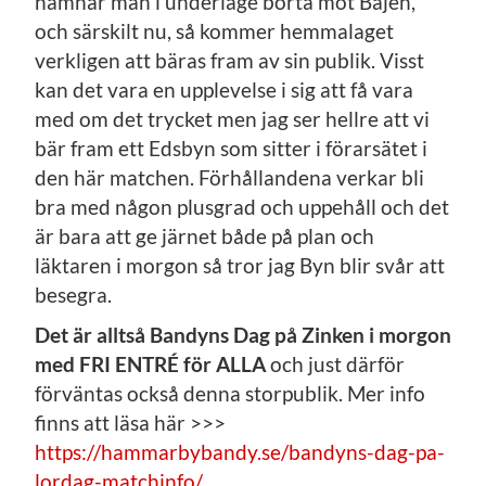
hamnar man i underläge borta mot Bajen,
och särskilt nu, så kommer hemmalaget
verkligen att bäras fram av sin publik. Visst
kan det vara en upplevelse i sig att få vara
med om det trycket men jag ser hellre att vi
bär fram ett Edsbyn som sitter i förarsätet i
den här matchen. Förhållandena verkar bli
bra med någon plusgrad och uppehåll och det
är bara att ge järnet både på plan och
läktaren i morgon så tror jag Byn blir svår att
besegra.
Det är alltså Bandyns Dag på Zinken i morgon
med FRI ENTRÉ för ALLA
och just därför
förväntas också denna storpublik. Mer info
finns att läsa här >>>
https://hammarbybandy.se/bandyns-dag-pa-
lordag-matchinfo/