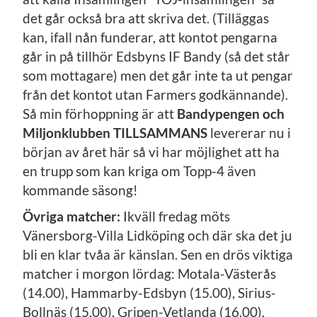
det går också bra att skriva det. (Tilläggas
kan, ifall nån funderar, att kontot pengarna
går in på tillhör Edsbyns IF Bandy (så det står
som mottagare) men det går inte ta ut pengar
från det kontot utan Farmers godkännande).
Så min förhoppning är att
Bandypengen och
Miljonklubben TILLSAMMANS
levererar nu i
början av året här så vi har möjlighet att ha
en trupp som kan kriga om Topp-4 även
kommande säsong!
Övriga matcher:
Ikväll fredag möts
Vänersborg-Villa Lidköping och där ska det ju
bli en klar tvåa är känslan. Sen en drös viktiga
matcher i morgon lördag: Motala-Västerås
(14.00), Hammarby-Edsbyn (15.00), Sirius-
Bollnäs (15.00), Gripen-Vetlanda (16.00),