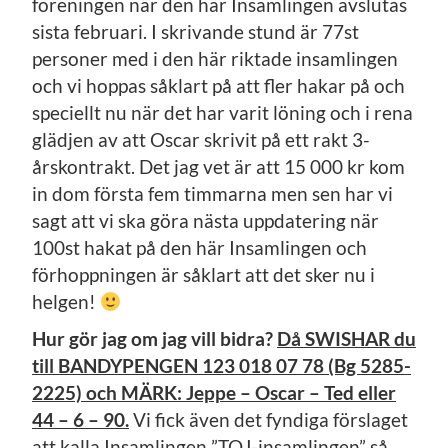
föreningen när den här Insamlingen avslutas
sista februari. I skrivande stund är 77st
personer med i den här riktade insamlingen
och vi hoppas såklart på att fler hakar på och
speciellt nu när det har varit löning och i rena
glädjen av att Oscar skrivit på ett rakt 3-
årskontrakt. Det jag vet är att 15 000 kr kom
in dom första fem timmarna men sen har vi
sagt att vi ska göra nästa uppdatering när
100st hakat på den här Insamlingen och
förhoppningen är såklart att det sker nu i
helgen!
Hur gör jag om jag vill bidra?
Då SWISHAR du
till BANDYPENGEN 123 018 07 78 (Bg 5285-
2225) och MÄRK: Jeppe – Oscar – Ted eller
44 – 6 – 90.
Vi fick även det fyndiga förslaget
att kalla Insamlingen ”TOJ-insamlingen” så