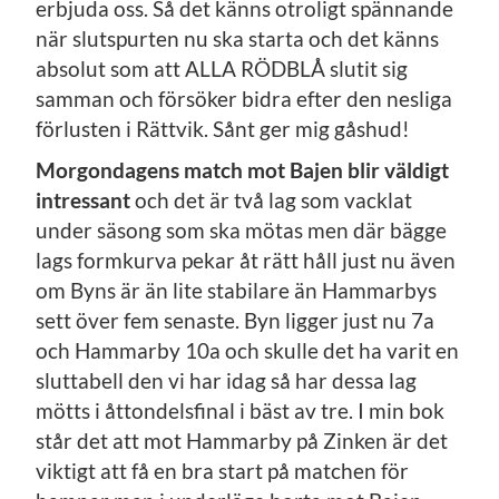
erbjuda oss. Så det känns otroligt spännande
när slutspurten nu ska starta och det känns
absolut som att ALLA RÖDBLÅ slutit sig
samman och försöker bidra efter den nesliga
förlusten i Rättvik. Sånt ger mig gåshud!
Morgondagens match mot Bajen blir väldigt
intressant
och det är två lag som vacklat
under säsong som ska mötas men där bägge
lags formkurva pekar åt rätt håll just nu även
om Byns är än lite stabilare än Hammarbys
sett över fem senaste. Byn ligger just nu 7a
och Hammarby 10a och skulle det ha varit en
sluttabell den vi har idag så har dessa lag
mötts i åttondelsfinal i bäst av tre. I min bok
står det att mot Hammarby på Zinken är det
viktigt att få en bra start på matchen för