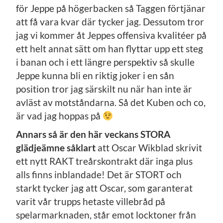
för Jeppe på högerbacken så Taggen förtjänar
att få vara kvar där tycker jag. Dessutom tror
jag vi kommer åt Jeppes offensiva kvalitéer på
ett helt annat sätt om han flyttar upp ett steg
i banan och i ett längre perspektiv så skulle
Jeppe kunna bli en riktig joker i en sån
position tror jag särskilt nu när han inte är
avläst av motståndarna. Så det Kuben och co,
är vad jag hoppas på
Annars så är den här veckans STORA
glädjeämne såklart
att Oscar Wikblad skrivit
ett nytt RAKT treårskontrakt där inga plus
alls finns inblandade! Det är STORT och
starkt tycker jag att Oscar, som garanterat
varit vår trupps hetaste villebråd på
spelarmarknaden, står emot locktoner från