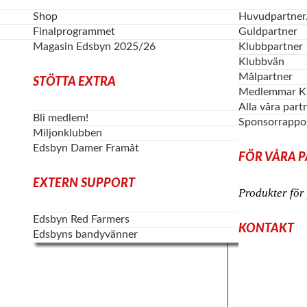
Shop
Huvudpartner.
Finalprogrammet
Guldpartner
Magasin Edsbyn 2025/26
Klubbpartner
Klubbvän
Målpartner
STÖTTA EXTRA
Medlemmar K
Alla våra part
Bli medlem!
Sponsorrappo
Miljonklubben
Edsbyn Damer Framåt
FÖR VÅRA 
EXTERN SUPPORT
Produkter för
Edsbyn Red Farmers
KONTAKT
Edsbyns bandyvänner