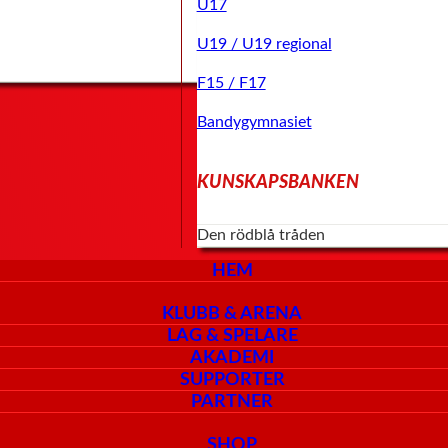
U17
U19 / U19 regional
F15 / F17
Bandygymnasiet
KUNSKAPSBANKEN
Den rödblå tråden
HEM
KLUBB & ARENA
LAG & SPELARE
AKADEMI
SUPPORTER
PARTNER
SHOP