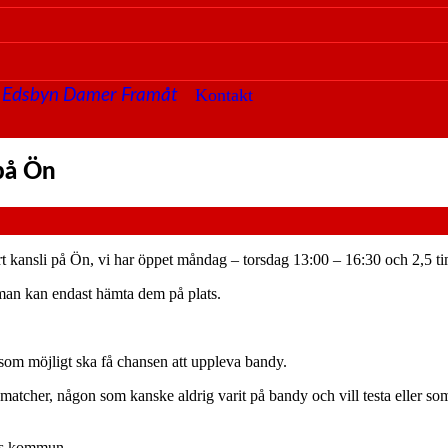
Kontakt
Edsbyn Damer Framåt
 på Ön
l vårt kansli på Ön, vi har öppet måndag – torsdag 13:00 – 16:30 och 2,
tan man kan endast hämta dem på plats.
 som möjligt ska få chansen att uppleva bandy.
mamatcher, någon som kanske aldrig varit på bandy och vill testa eller som
ers kommun.