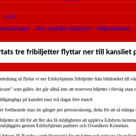
U14
ommarbandy
Vinn med Byn (lotterier)
Miljonklubben
ats tre fribiljetter flyttar ner till kansliet
dning så flyttar vi ner Edsbyhjärtats fribiljetter från biblioteket til
l kvarn” som gäller, det går alltså inte att reservera biljetter i förväg u
 tillgängliga på kansliet max två dagar före match
er fortfarande max tre gånger per person/säsong, detta för att så många
biljetter är till för att fler ska få möjligheten att uppleva Edsbyns hem
 möjliggörs genom Edsbyhjärtats partners och Ovanåkers Kommun.
 Edsbyns IF Bandys samhällsprojekt för ett bättre och roligare Ovanåk