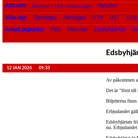
Menyer i våra restauranger
Aktuellt:
Nyheter
Våra lag:
Damlaget
Herrlaget
U19
U17
U16
Annat populärt:
Play
Matcher
Edsbyhjärtat
S
Edsbyhjärt
12 JAN 2024
09:33
Av påkommen anle
Det är ”först til
Biljetterna finns
Erbjudandet gäll
Edsbyhjärtats fri
nu. Erbjudandet
Edsbyhjärtat är