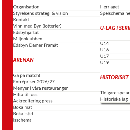
Organisation
Herrlaget
Styrelsens strategi & vision
Spelschema he
Kontakt
Vinn med Byn (lotterier)
U-LAG I SER
Edsbyhjärtat
Miljonklubben
U14
Edsbyn Damer Framåt
U16
U17
ARENAN
U19
Gå på match!
HISTORISKT
Entrépriser 2026/27
Menyer i våra restauranger
Tidigare spelar
Hitta till oss
Historiska lag
Ackreditering press
Boka mat
Boka istid
Isschema