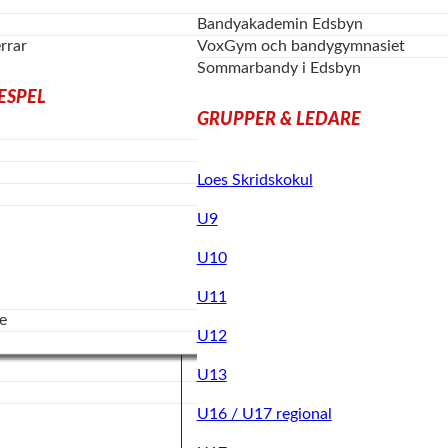
Bandyakademin Edsbyn
rrar
VoxGym och bandygymnasiet
Sommarbandy i Edsbyn
IESPEL
GRUPPER & LEDARE
Loes Skridskokul
U9
U10
U11
e
U12
U13
U16 / U17 regional