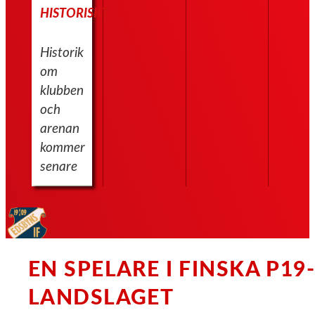
HISTORISKT
Historik
om
klubben
och
arenan
kommer
senare
EN SPELARE I FINSKA P19
LANDSLAGET