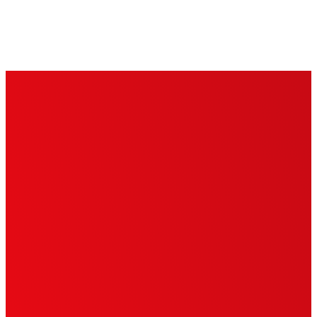
Hoppa
till
innehåll