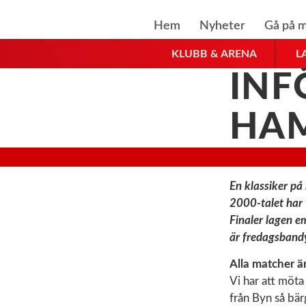
Hem
Nyheter
Gå på m
KLUBB & ARENA
L
INF
HA
En klassiker p
2000-talet har
Finaler lagen e
är fredagsbandy
Alla matcher är
Vi har att möta
från Byn så bä