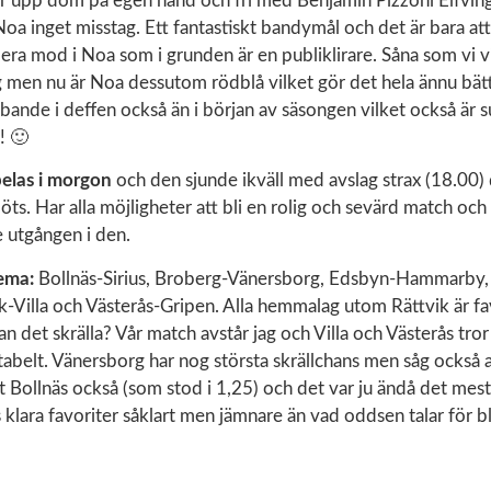
ar upp dom på egen hand och fri med Benjamin Pizzoni Elfving 
oa inget misstag. Ett fantastiskt bandymål och det är bara at
era mod i Noa som i grunden är en publiklirare. Såna som vi vi
rg men nu är Noa dessutom rödblå vilket gör det hela ännu bä
bande i deffen också än i början av säsongen vilket också är s
! 🙂
pelas i morgon
och den sjunde ikväll med avslag strax (18.00)
ts. Har alla möjligheter att bli en rolig och sevärd match och 
e utgången i den.
hema:
Bollnäs-Sirius, Broberg-Vänersborg, Edsbyn-Hammarby,
vik-Villa och Västerås-Gripen. Alla hemmalag utom Rättvik är fav
an det skrälla? Vår match avstår jag och Villa och Västerås tror
belt. Vänersborg har nog största skrällchans men såg också at
 Bollnäs också (som stod i 1,25) och det var ju ändå det mest 
klara favoriter såklart men jämnare än vad oddsen talar för blir 