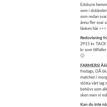
Edsbyns hemmama
som i slutände
som redan svara
ännu fler svar 
länken här >>
Redovisning f
2915 kr. TACK a
kr som tillfalle
🙂
FARMERS!
Ååå
fredags, DÅ öka
matchen i morgo
stötta vårt lag
behövs som allr
sken men vi mås
Kan du inte n