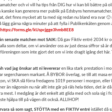
tcher och vi vill ha tips från DIG hur vi kan bli bättre på ol
n kanske kan generera mer publik på Edsbyns hemmamatcher. 
t, det finns mycket att ta med sig redan nu bland era svar 🙂
så lägg gärna några minuter på att fylla i Publikenkäten genom a
>
https://forms.gle/kUspcjgge3hmb8EE8
rån senaste matchen mot SAIK:
Då gav Fiktiv entré 2034 kr 
lla som deltar, om vi använder oss av just dessa siffror så är 
r föreningen som inte gjort det om vi inte dragit igång det här.
h vad jag önskar att ni levererar
en lika stark prestation i m
r segerchansen markant. Å BYBOR överlag, se till att masa er
n, vi SKA slå förra fredagens 1019 personer i morgon, eller 
 mer än någonsin nu när allt inte går på räls hela tiden, det är
a mest. I medgång är det enkelt att glida med och sola sig i 
te hjälpa till på vägen dit också. ALLIHOP!
ärvara så som sagt, STÖTTA med en FIKTIV entré
istället då