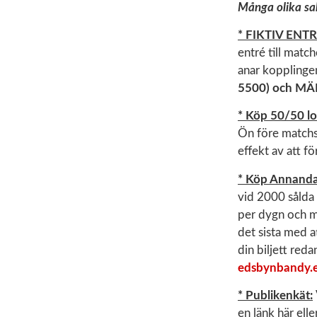
Många olika sak
* FIKTIV ENTR
entré till match
anar kopplinge
5500) och MÄ
* Köp 50/50 lo
Ön före matchst
effekt av att f
* Köp Annandag
vid 2000 sålda 
per dygn och m
det sista med a
din biljett red
edsbynbandy.e
* Publikenkät:
en länk här ell