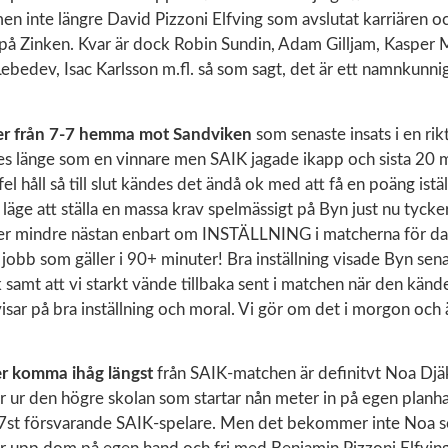
ll men inte längre David Pizzoni Elfving som avslutat karriären 
 på Zinken. Kvar är dock Robin Sundin, Adam Gilljam, Kasper 
ebedev, Isac Karlsson m.fl. så som sagt, det är ett namnkunnig
r från 7-7 hemma mot Sandviken
som senaste insats i en rik
es länge som en vinnare men SAIK jagade ikapp och sista 20 m
 fel håll så till slut kändes det ändå ok med att få en poäng iställ
läge att ställa en massa krav spelmässigt på Byn just nu tycker
ler mindre nästan enbart om INSTÄLLNING i matcherna för dag
 jobb som gäller i 90+ minuter! Bra inställning visade Byn se
k samt att vi starkt vände tillbaka sent i matchen när den kände
isar på bra inställning och moral. Vi gör om det i morgon och 
r komma ihåg längst
från SAIK-matchen är definitvt Noa Djä
 ur den högre skolan som startar nån meter in på egen planha
 7st försvarande SAIK-spelare. Men det bekommer inte Noa 