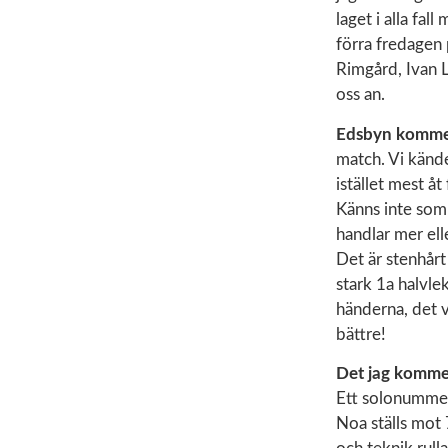
laget i alla fa
förra fredagen
Rimgård, Ivan L
oss an.
Edsbyn komme
match. Vi känd
istället mest åt
Känns inte som 
handlar mer el
Det är stenhårt
stark 1a halvle
händerna, det v
bättre!
Det jag komme
Ett solonummer
Noa ställs mot