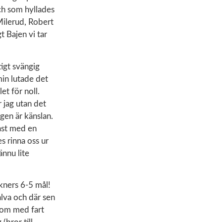
och som hyllades
Milerud, Robert
t Bajen vi tar
tigt svängig
in lutade det
et för noll.
 jag utan det
en är känslan.
nast med en
s rinna oss ur
ännu lite
kners 6-5 mål!
lva och där sen
som med fart