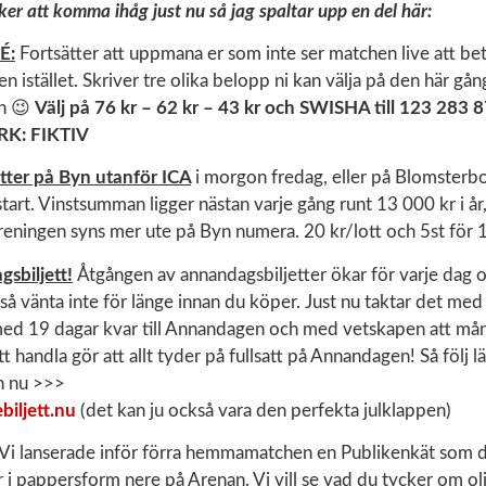
er att komma ihåg just nu så jag spaltar upp en del här:
É:
Fortsätter att uppmana er som inte ser matchen live att be
en istället. Skriver tre olika belopp ni kan välja på den här gå
n 😉
Välj på 76 kr – 62 kr – 43 kr och SWISHA till 123 283 
RK: FIKTIV
tter på Byn utanför ICA
i morgon fredag, eller på Blomsterbo
art. Vinstsumman ligger nästan varje gång runt 13 000 kr i år,
öreningen syns mer ute på Byn numera. 20 kr/lott och 5st för 
sbiljett!
Åtgången av annandagsbiljetter ökar för varje dag 
så vänta inte för länge innan du köper. Just nu taktar det med
ed 19 dagar kvar till Annandagen och med vetskapen att mång
tt handla gör att allt tyder på fullsatt på Annandagen! Så följ
an nu >>>
biljett.nu
(det kan ju också vara den perfekta julklappen)
Vi lanserade inför förra hemmamatchen en Publikenkät som du 
er i pappersform nere på Arenan. Vi vill se vad du tycker om ol