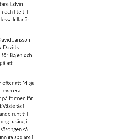
tare Edvin
och lite till
essa killar är
 David Jansson
v Davids
d för Bajen och
på att
 efter att Misja
 leverera
ot på formen får
 Västerås i
de runt till
 tung poäng i
r säsongen så
unniga spelare i