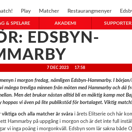
atch!
Play
Matcher
Restaurangmenyer
Edsb
AG & SPELARE
AKADEMI
SUPPORTER
ÖR: EDSBYN-
MMARBY
7 DEC 2023
17:58
å menyn i morgon fredag, nämligen Edsbyn-Hammarby. I början/
 vi många trevliga minnen från möten med Hammarby och då fr
mellan. Men det brukar nästan alltid bli en mäktig kamp mot Ba
 hoppas vi även på lite publikstöd för bortalaget. Viktig match
 viktiga och alla matcher är svåra
i årets Elitserie och här k
 ett Hammarby på uppgång i morgon och är det inte full inställ
rgar vi inga poäng i morgonkväll. Edsbyn som lär sakna både 