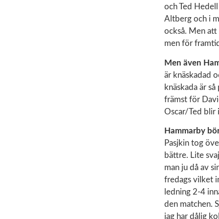
och Ted Hedell 
Altberg och i m
också. Men att 
men för framtide
Men även Ham
är knäskadad o
knäskada är så p
främst för David
Oscar/Ted blir i
Hammarby börja
Pasjkin tog öve
bättre. Lite sva
man ju då av s
fredags vilket
ledning 2-4 inn
den matchen. Sj
jag har dålig k