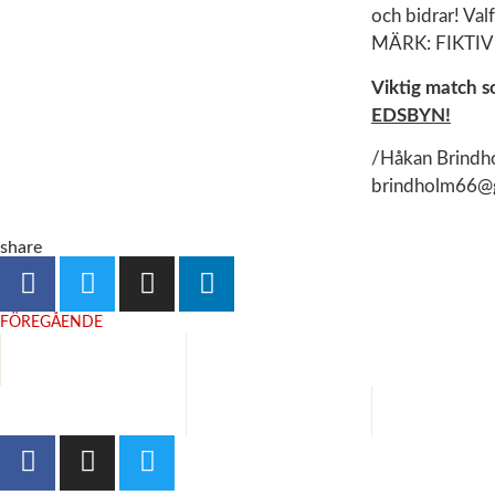
och bidrar! Val
MÄRK: FIKTIV
Viktig match 
EDSBYN!
/Håkan Brindh
brindholm66@
share
FÖREGÅENDE