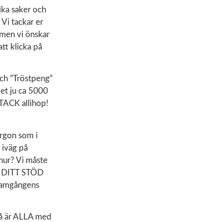
ika saker och
Vi tackar er
 men vi önskar
tt klicka på
och ”Tröstpeng”
det ju ca 5000
 TACK allihop!
orgon som i
 iväg på
hur? Vi måste
 då DITT STÖD
framgångens
 så är ALLA med