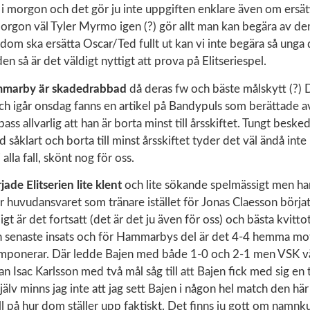
i morgon och det gör ju inte uppgiften enklare även om ersät
orgon väl Tyler Myrmo igen (?) gör allt man kan begära av dem 
dom ska ersätta Oscar/Ted fullt ut kan vi inte begära så unga d
n så är det väldigt nyttigt att prova på Elitseriespel.
marby är skadedrabbad
då deras fw och bäste målskytt (?)
ch igår onsdag fanns en artikel på Bandypuls som berättade a
ass allvarlig att han är borta minst till årsskiftet. Tungt beske
 såklart och borta till minst årsskiftet tyder det väl ändå inte 
 alla fall, skönt nog för oss.
de Elitserien lite klent
och lite sökande spelmässigt men har
r huvudansvaret som tränare istället för Jonas Claesson börjat
jigt är det fortsatt (det är det ju även för oss) och bästa kvitt
in senaste insats och för Hammarbys del är det 4-4 hemma mot
 imponerar. Där ledde Bajen med både 1-0 och 2-1 men VSK vän
an Isac Karlsson med två mål såg till att Bajen fick med sig en
älv minns jag inte att jag sett Bajen i någon hel match den hä
oll på hur dom ställer upp faktiskt. Det finns ju gott om namnk