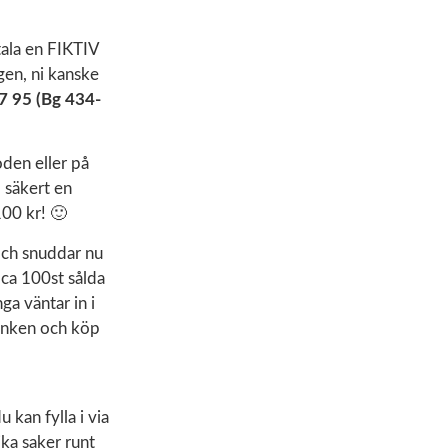
tala en FIKTIV
ngen, ni kanske
87 95 (Bg 434-
den eller på
 säkert en
100 kr! 🙂
och snuddar nu
 ca 100st sålda
a väntar in i
 länken och köp
kan fylla i via
ika saker runt