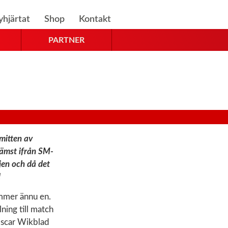
yhjärtat
Shop
Kontakt
PARTNER
mitten av
ämst ifrån SM-
jen och då det
!
ommer ännu en.
ning till match
Oscar Wikblad