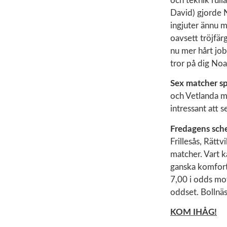
och teknik rull
David) gjorde N
ingjuter ännu m
oavsett tröjfä
nu mer hårt job
tror på dig Noa
Sex matcher s
och Vetlanda mö
intressant att s
Fredagens sc
Frillesås, Rätt
matcher. Vart k
ganska komforta
7,00 i odds mot
oddset. Bollnäs 
KOM IHÅG!