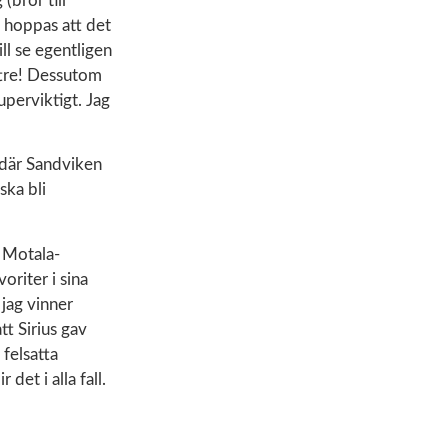
(bror till
t hoppas att det
ll se egentligen
ttre! Dessutom
uperviktigt. Jag
 där Sandviken
ska bli
 Motala-
oriter i sina
 jag vinner
t Sirius gav
felsatta
det i alla fall.