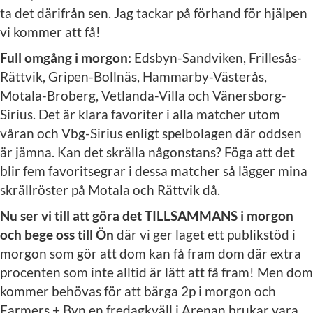
ta det därifrån sen. Jag tackar på förhand för hjälpen
vi kommer att få!
Full omgång i morgon:
Edsbyn-Sandviken, Frillesås-
Rättvik, Gripen-Bollnäs, Hammarby-Västerås,
Motala-Broberg, Vetlanda-Villa och Vänersborg-
Sirius. Det är klara favoriter i alla matcher utom
våran och Vbg-Sirius enligt spelbolagen där oddsen
är jämna. Kan det skrälla någonstans? Föga att det
blir fem favoritsegrar i dessa matcher så lägger mina
skrällröster på Motala och Rättvik då.
Nu ser vi till att göra det TILLSAMMANS i morgon
och bege oss till Ön
där vi ger laget ett publikstöd i
morgon som gör att dom kan få fram dom där extra
procenten som inte alltid är lätt att få fram! Men dom
kommer behövas för att bärga 2p i morgon och
Farmers + Byn en fredagkväll i Arenan brukar vara