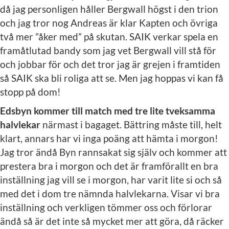
då jag personligen håller Bergwall högst i den trion
och jag tror nog Andreas är klar Kapten och övriga
två mer ”åker med” på skutan. SAIK verkar spela en
framåtlutad bandy som jag vet Bergwall vill stå för
och jobbar för och det tror jag är grejen i framtiden
så SAIK ska bli roliga att se. Men jag hoppas vi kan få
stopp på dom!
Edsbyn kommer till match med tre lite tveksamma
halvlekar
närmast i bagaget. Bättring måste till, helt
klart, annars har vi inga poäng att hämta i morgon!
Jag tror ändå Byn rannsakat sig själv och kommer att
prestera bra i morgon och det är framförallt en bra
inställning jag vill se i morgon, har varit lite si och så
med det i dom tre nämnda halvlekarna. Visar vi bra
inställning och verkligen tömmer oss och förlorar
ändå så är det inte så mycket mer att göra, då räcker