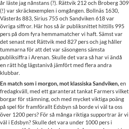
år läste jag nånstans (?). Rättvik 212 och Broberg 309
(!) var skräckexemplen i omgången. Bollnäs 1630,
Västerås 883, Sirius 755 och Sandviken 618 var
övriga siffror. Här hos så är publiksnittet hittills 995
pers på dom fyra hemmamatcher vi haft. Sämst var
det senast mot Rättvik med 827 pers och jag håller
tummarna för att det var säsongens sämsta
publiksiffra i Arenan. Skulle det vara så har vi ändå
en rätt hög lägstanivå jämfört med flera andra
klubbar.
En match som i morgon, mot klassiska Sandviken,
en
fredagkväll, med ett garanterat tankat Farmers vilket
borgar för stämning, och med mycket viktiga poäng
på spel för framförallt Edsbyn så borde vi väl ta oss
över 1200 pers? För så många riktiga supportrar är vi
väl i Edsbyn? Skulle det vara under 1000 pers i