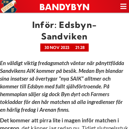
Inför: Edsbyn-
Sandviken
30 NOV 2023
21:28
En väldigt viktig fredagsmatch väntar när pånyttfödda
Sandvikens AIK kommer på besök. Medan Byn blandar
sina insatser så övertygar ”nya SAIK” alltmer och
kommer till Edsbyn med fullt självförtroende. På
hemmaplan säljer sig dock Byn dyrt och Farmers
tokladdar för den här matchen så alla ingredienser för
en härlig fredag i Arenan finns.
Det kommer att pirra lite i magen inför matchen i
morgon,
det känner jag redan nu. Tidigt slutspelsstuk