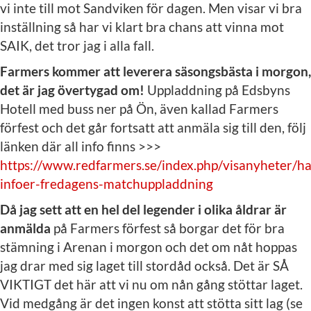
vi inte till mot Sandviken för dagen. Men visar vi bra
inställning så har vi klart bra chans att vinna mot
SAIK, det tror jag i alla fall.
Farmers kommer att leverera säsongsbästa i morgon,
det är jag övertygad om!
Uppladdning på Edsbyns
Hotell med buss ner på Ön, även kallad Farmers
förfest och det går fortsatt att anmäla sig till den, följ
länken där all info finns >>>
https://www.redfarmers.se/index.php/visanyheter/hal
infoer-fredagens-matchuppladdning
Då jag sett att en hel del legender i olika åldrar är
anmälda
på Farmers förfest så borgar det för bra
stämning i Arenan i morgon och det om nåt hoppas
jag drar med sig laget till stordåd också. Det är SÅ
VIKTIGT det här att vi nu om nån gång stöttar laget.
Vid medgång är det ingen konst att stötta sitt lag (se