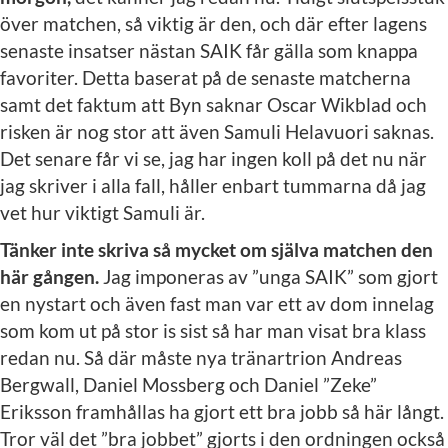
över matchen, så viktig är den, och där efter lagens
senaste insatser nästan SAIK får gälla som knappa
favoriter. Detta baserat på de senaste matcherna
samt det faktum att Byn saknar Oscar Wikblad och
risken är nog stor att även Samuli Helavuori saknas.
Det senare får vi se, jag har ingen koll på det nu när
jag skriver i alla fall, håller enbart tummarna då jag
vet hur viktigt Samuli är.
Tänker inte skriva så mycket om själva matchen den
här gången.
Jag imponeras av ”unga SAIK” som gjort
en nystart och även fast man var ett av dom innelag
som kom ut på stor is sist så har man visat bra klass
redan nu. Så där måste nya tränartrion Andreas
Bergwall, Daniel Mossberg och Daniel ”Zeke”
Eriksson framhållas ha gjort ett bra jobb så här långt.
Tror väl det ”bra jobbet” gjorts i den ordningen också