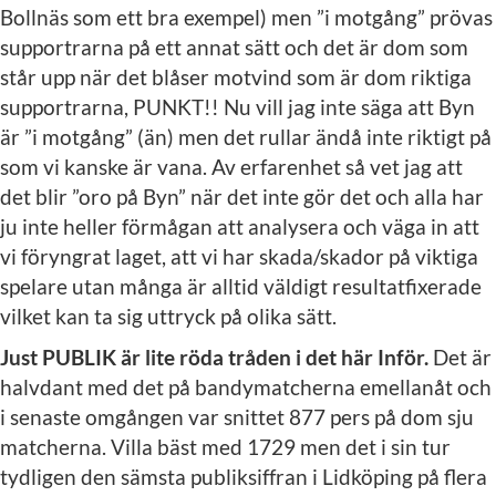
Bollnäs som ett bra exempel) men ”i motgång” prövas
supportrarna på ett annat sätt och det är dom som
står upp när det blåser motvind som är dom riktiga
supportrarna, PUNKT!! Nu vill jag inte säga att Byn
är ”i motgång” (än) men det rullar ändå inte riktigt på
som vi kanske är vana. Av erfarenhet så vet jag att
det blir ”oro på Byn” när det inte gör det och alla har
ju inte heller förmågan att analysera och väga in att
vi föryngrat laget, att vi har skada/skador på viktiga
spelare utan många är alltid väldigt resultatfixerade
vilket kan ta sig uttryck på olika sätt.
Just PUBLIK är lite röda tråden i det här Inför.
Det är
halvdant med det på bandymatcherna emellanåt och
i senaste omgången var snittet 877 pers på dom sju
matcherna. Villa bäst med 1729 men det i sin tur
tydligen den sämsta publiksiffran i Lidköping på flera