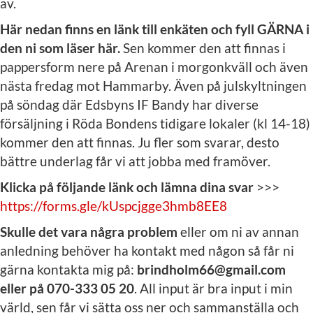
av.
Här nedan finns en länk till enkäten och fyll GÄRNA i
den ni som läser här.
Sen kommer den att finnas i
pappersform nere på Arenan i morgonkväll och även
nästa fredag mot Hammarby. Även på julskyltningen
på söndag där Edsbyns IF Bandy har diverse
försäljning i Röda Bondens tidigare lokaler (kl 14-18)
kommer den att finnas. Ju fler som svarar, desto
bättre underlag får vi att jobba med framöver.
Klicka på följande länk och lämna dina svar
>>>
https://forms.gle/kUspcjgge3hmb8EE8
Skulle det vara några problem
eller om ni av annan
anledning behöver ha kontakt med någon så får ni
gärna kontakta mig på:
brindholm66@gmail.com
eller på 070-333 05 20
. All input är bra input i min
värld, sen får vi sätta oss ner och sammanställa och