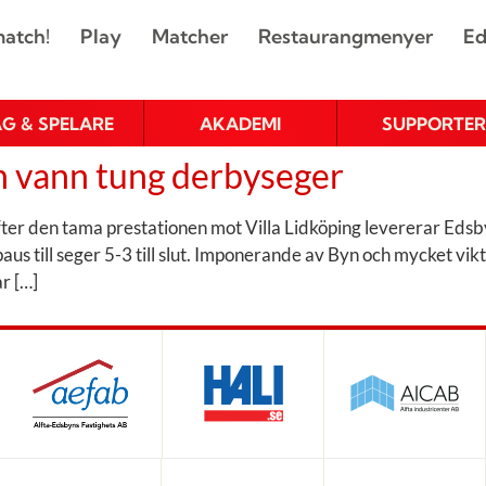
atch!
Play
Matcher
Restaurangmenyer
Ed
AG & SPELARE
AKADEMI
SUPPORTER
h vann tung derbyseger
fter den tama prestationen mot Villa Lidköping levererar Edsbyn
us till seger 5-3 till slut. Imponerande av Byn och mycket vi
r […]