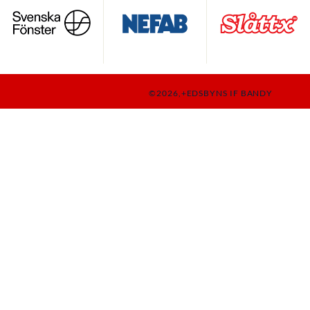
©2026,+EDSBYNS IF BANDY