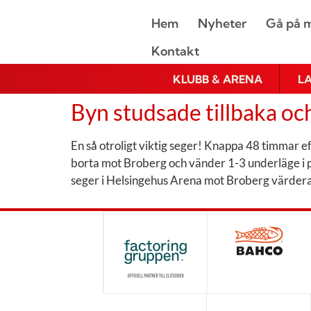
Hem
Nyheter
Gå på m
Kontakt
KLUBB & ARENA
L
Byn studsade tillbaka oc
En så otroligt viktig seger! Knappa 48 timmar e
borta mot Broberg och vänder 1-3 underläge i pa
seger i Helsingehus Arena mot Broberg värdera