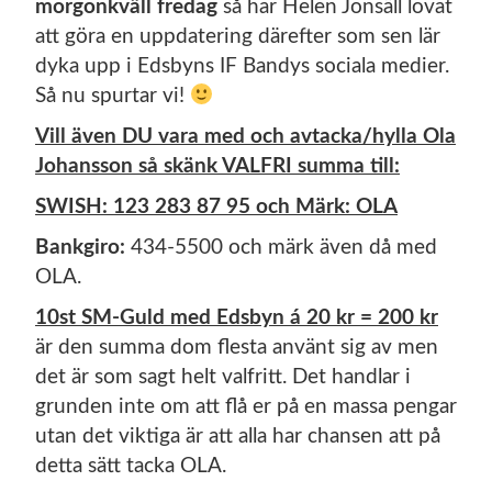
morgonkväll fredag
så har Helen Jonsäll lovat
att göra en uppdatering därefter som sen lär
dyka upp i Edsbyns IF Bandys sociala medier.
Så nu spurtar vi!
Vill även DU vara med och avtacka/hylla Ola
Johansson så skänk VALFRI summa till:
SWISH: 123 283 87 95 och Märk: OLA
Bankgiro:
434-5500 och märk även då med
OLA.
10st SM-Guld med Edsbyn á 20 kr = 200 kr
är den summa dom flesta använt sig av men
det är som sagt helt valfritt. Det handlar i
grunden inte om att flå er på en massa pengar
utan det viktiga är att alla har chansen att på
detta sätt tacka OLA.