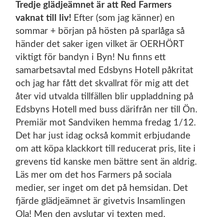
Tredje glädjeämnet är att Red Farmers
vaknat till liv!
Efter (som jag känner) en
sommar + början på hösten på sparlåga så
händer det saker igen vilket är OERHÖRT
viktigt för bandyn i Byn! Nu finns ett
samarbetsavtal med Edsbyns Hotell påkritat
och jag har fått det skvallrat för mig att det
åter vid utvalda tillfällen blir uppladdning på
Edsbyns Hotell med buss därifrån ner till Ön.
Premiär mot Sandviken hemma fredag 1/12.
Det har just idag också kommit erbjudande
om att köpa klackkort till reducerat pris, lite i
grevens tid kanske men bättre sent än aldrig.
Läs mer om det hos Farmers på sociala
medier, ser inget om det på hemsidan. Det
fjärde glädjeämnet är givetvis Insamlingen
Ola! Men den avslutar vi texten med.