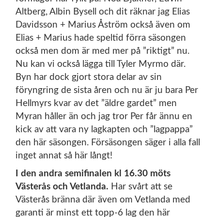
Altberg, Albin Bysell och dit räknar jag Elias
Davidsson + Marius Åström också även om
Elias + Marius hade speltid förra säsongen
också men dom är med mer på ”riktigt” nu.
Nu kan vi också lägga till Tyler Myrmo där.
Byn har dock gjort stora delar av sin
föryngring de sista åren och nu är ju bara Per
Hellmyrs kvar av det ”äldre gardet” men
Myran håller än och jag tror Per får ännu en
kick av att vara ny lagkapten och ”lagpappa”
den här säsongen. Försäsongen säger i alla fall
inget annat så här långt!
I den andra semifinalen kl 16.30 möts
Västerås och Vetlanda.
Har svårt att se
Västerås bränna där även om Vetlanda med
garanti är minst ett topp-6 lag den här