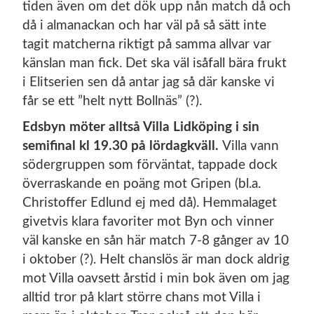
tiden även om det dök upp nån match då och
då i almanackan och har väl på så sätt inte
tagit matcherna riktigt på samma allvar var
känslan man fick. Det ska väl isåfall bära frukt
i Elitserien sen då antar jag så där kanske vi
får se ett ”helt nytt Bollnäs” (?).
Edsbyn möter alltså Villa Lidköping i sin
semifinal kl 19.30 på lördagkväll.
Villa vann
södergruppen som förväntat, tappade dock
överraskande en poäng mot Gripen (bl.a.
Christoffer Edlund ej med då). Hemmalaget
givetvis klara favoriter mot Byn och vinner
väl kanske en sån här match 7-8 gånger av 10
i oktober (?). Helt chanslös är man dock aldrig
mot Villa oavsett årstid i min bok även om jag
alltid tror på klart större chans mot Villa i