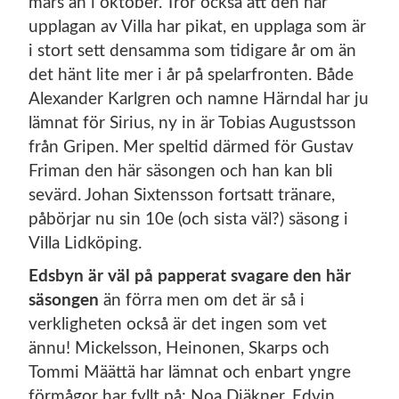
mars än i oktober. Tror också att den här
upplagan av Villa har pikat, en upplaga som är
i stort sett densamma som tidigare år om än
det hänt lite mer i år på spelarfronten. Både
Alexander Karlgren och namne Härndal har ju
lämnat för Sirius, ny in är Tobias Augustsson
från Gripen. Mer speltid därmed för Gustav
Friman den här säsongen och han kan bli
sevärd. Johan Sixtensson fortsatt tränare,
påbörjar nu sin 10e (och sista väl?) säsong i
Villa Lidköping.
Edsbyn är väl på papperat svagare den här
säsongen
än förra men om det är så i
verkligheten också är det ingen som vet
ännu! Mickelsson, Heinonen, Skarps och
Tommi Määttä har lämnat och enbart yngre
förmågor har fyllt på: Noa Djäkner, Edvin