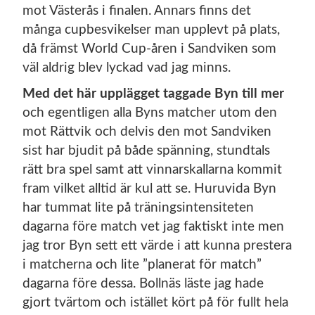
mot Västerås i finalen. Annars finns det
många cupbesvikelser man upplevt på plats,
då främst World Cup-åren i Sandviken som
väl aldrig blev lyckad vad jag minns.
Med det här upplägget taggade Byn till mer
och egentligen alla Byns matcher utom den
mot Rättvik och delvis den mot Sandviken
sist har bjudit på både spänning, stundtals
rätt bra spel samt att vinnarskallarna kommit
fram vilket alltid är kul att se. Huruvida Byn
har tummat lite på träningsintensiteten
dagarna före match vet jag faktiskt inte men
jag tror Byn sett ett värde i att kunna prestera
i matcherna och lite ”planerat för match”
dagarna före dessa. Bollnäs läste jag hade
gjort tvärtom och istället kört på för fullt hela