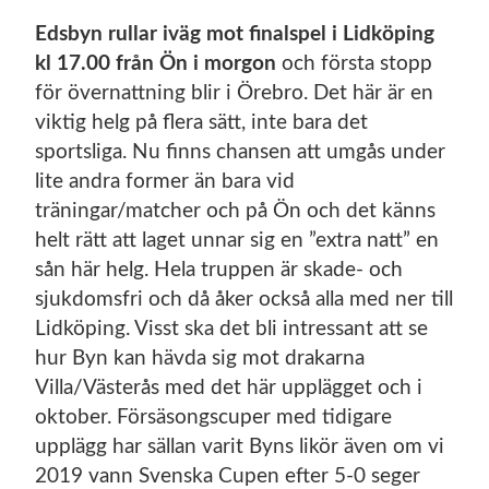
Edsbyn rullar iväg mot finalspel i Lidköping
kl 17.00 från Ön i morgon
och första stopp
för övernattning blir i Örebro. Det här är en
viktig helg på flera sätt, inte bara det
sportsliga. Nu finns chansen att umgås under
lite andra former än bara vid
träningar/matcher och på Ön och det känns
helt rätt att laget unnar sig en ”extra natt” en
sån här helg. Hela truppen är skade- och
sjukdomsfri och då åker också alla med ner till
Lidköping. Visst ska det bli intressant att se
hur Byn kan hävda sig mot drakarna
Villa/Västerås med det här upplägget och i
oktober. Försäsongscuper med tidigare
upplägg har sällan varit Byns likör även om vi
2019 vann Svenska Cupen efter 5-0 seger