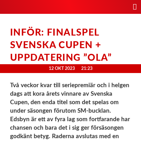
INFÖR: FINALSPEL
SVENSKA CUPEN +
UPPDATERING ”OLA”
12 OKT 2023
21:23
Två veckor kvar till seriepremiär och i helgen
dags att kora årets vinnare av Svenska
Cupen, den enda titel som det spelas om
under säsongen förutom SM-bucklan.
Edsbyn är ett av fyra lag som fortfarande har
chansen och bara det i sig ger försäsongen
godkänt betyg. Raderna avslutas med en