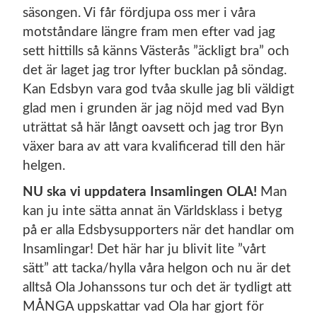
säsongen. Vi får fördjupa oss mer i våra
motståndare längre fram men efter vad jag
sett hittills så känns Västerås ”äckligt bra” och
det är laget jag tror lyfter bucklan på söndag.
Kan Edsbyn vara god tvåa skulle jag bli väldigt
glad men i grunden är jag nöjd med vad Byn
uträttat så här långt oavsett och jag tror Byn
växer bara av att vara kvalificerad till den här
helgen.
NU ska vi uppdatera Insamlingen OLA!
Man
kan ju inte sätta annat än Världsklass i betyg
på er alla Edsbysupporters när det handlar om
Insamlingar! Det här har ju blivit lite ”vårt
sätt” att tacka/hylla våra helgon och nu är det
alltså Ola Johanssons tur och det är tydligt att
MÅNGA uppskattar vad Ola har gjort för