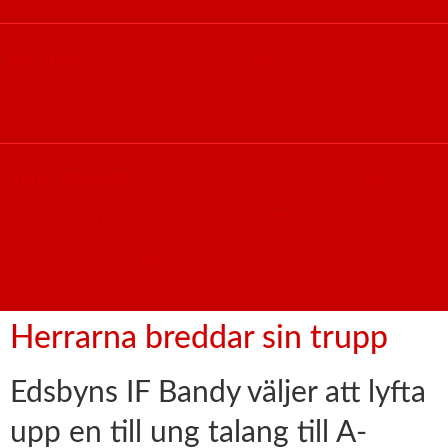
Våra lag:
Damlaget
Herrlaget
U19
U17
U16
U14
Annat populärt:
Play
Matcher
Edsbyhjärtat
Sommarbandy
Vinn med Byn (lotterier)
Miljonklubben
Edsbyn Damer Framåt
Kontakt
Herrarna breddar sin trupp
Edsbyns IF Bandy väljer att lyfta
upp en till ung talang till A-