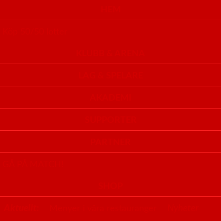
HEM
Köp 50/50 lotter
KLUBB & ARENA
LAG & SPELARE
AKADEMI
SUPPORTER
PARTNER
GÅ PÅ MATCH!
SHOP
Aktuellt:
Nyheter
Menyer i våra restauranger