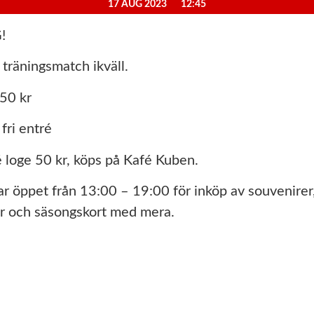
17 AUG 2023
12:45
!
träningsmatch ikväll.
50 kr
 fri entré
é loge 50 kr, köps på Kafé Kuben.
har öppet från 13:00 – 19:00 för inköp av souvenire
r och säsongskort med mera.