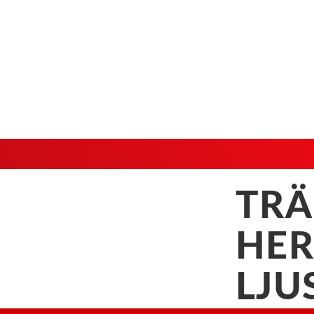
TR
HER
LJU