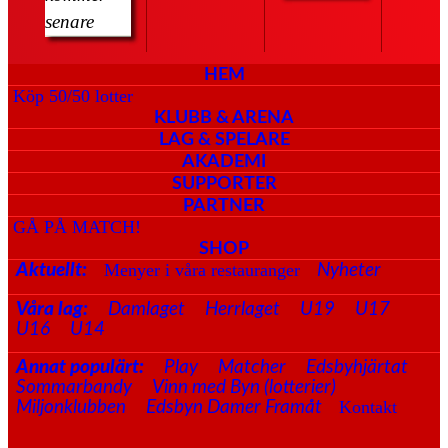
senare
HEM
Köp 50/50 lotter
KLUBB & ARENA
LAG & SPELARE
AKADEMI
SUPPORTER
PARTNER
GÅ PÅ MATCH!
SHOP
Menyer i våra restauranger
Aktuellt:
Nyheter
Våra lag:
Damlaget
Herrlaget
U19
U17
U16
U14
Annat populärt:
Play
Matcher
Edsbyhjärtat
Sommarbandy
Vinn med Byn (lotterier)
Kontakt
Miljonklubben
Edsbyn Damer Framåt