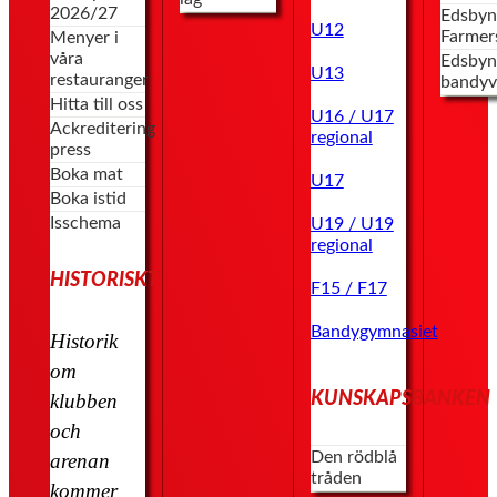
2026/27
Edsbyn
U12
Farmer
Menyer i
våra
Edsbyn
U13
restauranger
bandyv
Hitta till oss
U16 / U17
Ackreditering
regional
press
Boka mat
U17
Boka istid
Isschema
U19 / U19
regional
HISTORISKT
F15 / F17
Bandygymnasiet
Historik
om
KUNSKAPSBANKEN
klubben
och
Den rödblå
arenan
tråden
kommer