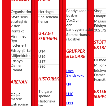
Bandyakademin
Shop
Organisation
Herrlaget
Edsbyn
Finalp
Styrelsens
Spelschema
VoxGym
Magasi
strategi &
herrar
och
Edsby
vision
bandygymnasiet
2025/
Kontakt
U-LAG I
Sommarbandy
Vinn med
SERIESPEL
i Edsbyn
Byn
STÖT
(lotterier)
EXTR
Edsbyhjärtat
GRUPPER
U14
Miljonklubben
& LEDARE
U16
Bli me
Edsbyn
U17
Miljon
Damer
U19
Framåt
Edsby
Loes
Damer
Skridskokul
HISTORISKT
Framåt
ARENAN
U9
EXTE
Tidigare
U10
Gå på
spelare
SUPP
match!
Historiska
U11
Entrépriser
lag