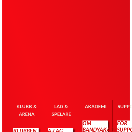
KLUBB &
LAG &
AKADEMI
SUPP
ARENA
SPELARE
OM
FÖR
BANDYAKADEMIN
SUPP
KLUBBEN
A-LAG