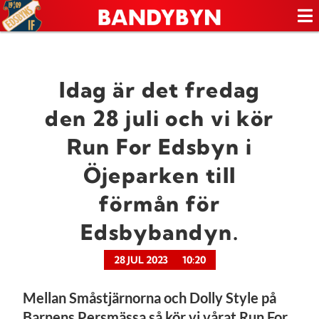
Idag är det fredag
den 28 juli och vi kör
Run For Edsbyn i
Öjeparken till
förmån för
Edsbybandyn.
28 JUL 2023
10:20
Mellan Småstjärnorna och Dolly Style på
Barnens Persmässa så kör vi vårat Run For