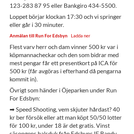
123-283 87 95 eller Bankgiro 434-5500.
Loppet börjar klockan 17:30 och vi springer
eller går i 30 minuter.
Anmälan till Run For Edsbyn
Ladda ner
Flest varv herr och dam vinner 500 kr var i
köpmannacheckar och den som bidrar med
mest pengar får ett presentkort på ICA för
500 kr (får avgöras i efterhand då pengarna
kommit in).
Övrigt som händer i Öjeparken under Run
For Edsbyn:
➡ Speed Shooting, vem skjuter hårdast? 40
kr ber försök eller att man köpt 50/50 lotter
för 100 kr, under 18 är det gratis. Vinst
säsongens halsduk från Edsbyns IF Bandy.