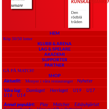
KUNSKAPSBANKE
senare
Den
rödblå
tråden
HEM
Köp 50/50 lotter
KLUBB & ARENA
LAG & SPELARE
AKADEMI
SUPPORTER
PARTNER
GÅ PÅ MATCH!
SHOP
Menyer i våra restauranger
Aktuellt:
Nyheter
Våra lag:
Damlaget
Herrlaget
U19
U17
U16
U14
Annat populärt:
Play
Matcher
Edsbyhjärtat