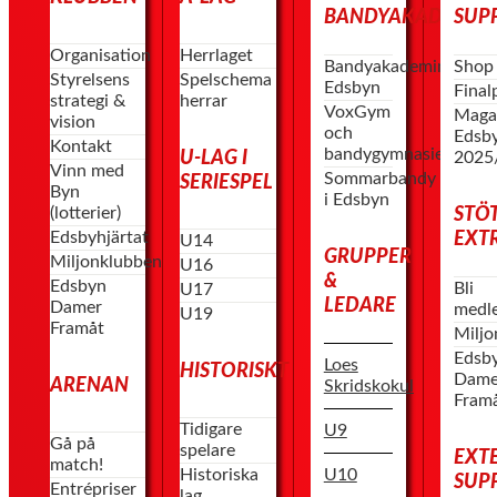
BANDYAKADEMIN
SUP
Organisation
Herrlaget
Bandyakademin
Shop
Styrelsens
Spelschema
Edsbyn
Fina
strategi &
herrar
VoxGym
Maga
vision
och
Edsb
Kontakt
bandygymnasiet
2025
U-LAG I
Vinn med
Sommarbandy
SERIESPEL
Byn
i Edsbyn
(lotterier)
STÖ
Edsbyhjärtat
EXT
U14
GRUPPER
Miljonklubben
U16
&
Edsbyn
Bli
U17
LEDARE
Damer
medl
U19
Framåt
Milj
Edsb
Loes
HISTORISKT
Dame
ARENAN
Skridskokul
Fram
Tidigare
U9
Gå på
spelare
EXT
match!
U10
Historiska
SUP
Entrépriser
lag