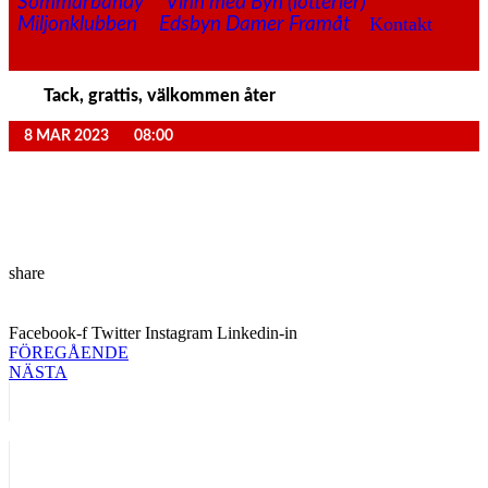
Sommarbandy
Vinn med Byn (lotterier)
Kontakt
Miljonklubben
Edsbyn Damer Framåt
Tack, grattis, välkommen åter
8 MAR 2023
08:00
share
Facebook-f
Twitter
Instagram
Linkedin-in
FÖREGÅENDE
NÄSTA