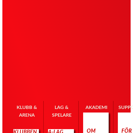
KLUBB &
LAG &
AKADEMI
SUPP
ARENA
SPELARE
OM
FÖR
KLUBBEN
A-LAG