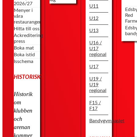
2026/27
U11
Edsb
Menyer i
Red
våra
U12
Farm
restauranger
Edsb
Hitta till oss
U13
band
Ackreditering
press
U16 /
Boka mat
U17
regional
Boka istid
Isschema
U17
HISTORISKT
U19 /
U19
regional
Historik
om
F15 /
F17
klubben
och
Bandygymnasiet
arenan
kommer