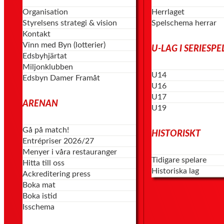
Organisation
Herrlaget
Styrelsens strategi & vision
Spelschema herrar
Kontakt
Vinn med Byn (lotterier)
U-LAG I SERIESPE
Edsbyhjärtat
Miljonklubben
U14
Edsbyn Damer Framåt
U16
U17
ARENAN
U19
Gå på match!
HISTORISKT
Entrépriser 2026/27
Menyer i våra restauranger
Tidigare spelare
Hitta till oss
Historiska lag
Ackreditering press
Boka mat
Boka istid
Isschema