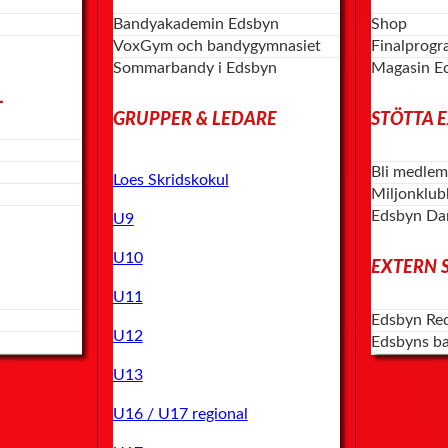
Bandyakademin Edsbyn
Shop
VoxGym och bandygymnasiet
Finalprog
Sommarbandy i Edsbyn
Magasin E
L
GRUPPER & LEDARE
STÖTTA 
Bli medlem
Loes Skridskokul
Miljonklu
Edsbyn Da
U9
U10
EXTERN 
U11
Edsbyn Re
U12
Edsbyns b
U13
U16 / U17 regional