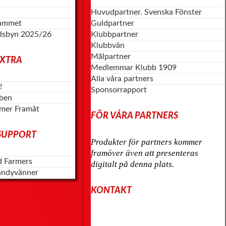
Huvudpartner. Svenska Fönster
rammet
Guldpartner
dsbyn 2025/26
Klubbpartner
Klubbvän
Målpartner
EXTRA
Medlemmar Klubb 1909
Alla våra partners
!
Sponsorrapport
bben
mer Framåt
FÖR VÅRA PARTNERS
SUPPORT
Produkter för partners kommer
framöver även att presenteras
d Farmers
digitalt på denna plats.
andyvänner
KONTAKT