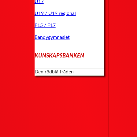
U17
U19 / U19 regional
F15 / F17
Bandygymnasiet
KUNSKAPSBANKEN
Den rödblå tråden