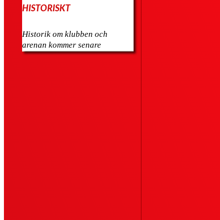
HISTORISKT
Historik om klubben och
arenan kommer senare