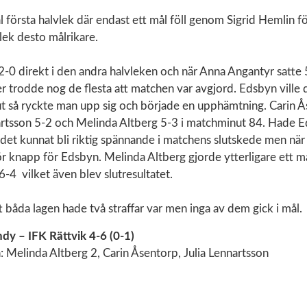
l första halvlek där endast ett mål föll genom Sigrid Hemlin fö
lek desto målrikare.
2-0 direkt i den andra halvleken och när Anna Angantyr satte 
r trodde nog de flesta att matchen var avgjord. Edsbyn ville
ut så ryckte man upp sig och började en upphämtning. Carin Å
nartsson 5-2 och Melinda Altberg 5-3 i matchminut 84. Hade E
det kunnat bli riktig spännande i matchens slutskede men när
ör knapp för Edsbyn. Melinda Altberg gjorde ytterligare ett m
6-4 vilket även blev slutresultatet.
t båda lagen hade två straffar var men inga av dem gick i mål.
dy – IFK Rättvik 4-6 (0-1)
 Melinda Altberg 2, Carin Åsentorp, Julia Lennartsson