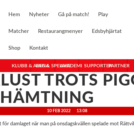
Hem
Nyheter
Gå på match!
Play
Matcher
Restaurangmenyer
Edsbyhjärtat
Shop
Kontakt
KLUBB & ARENA
LAG & SPELARE
AKADEMI
SUPPORTER
PARTNER
LUST TROTS PIG
PHÄMTNING
10 FEB 2022
13:08
st för damlaget när man på onsdagskvällen spelade mot Rättvi