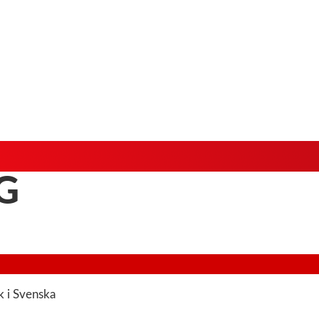
G
k i Svenska