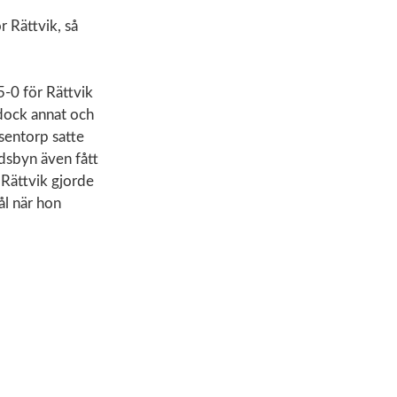
r Rättvik, så
5-0 för Rättvik
 dock annat och
sentorp satte
dsbyn även fått
 Rättvik gjorde
ål när hon