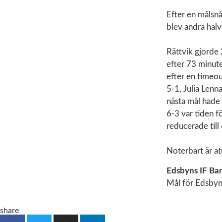
Efter en målsnå
blev andra halv
Rättvik gjorde 
efter 73 minute
efter en timeo
5-1, Julia Len
nästa mål hade 
6-3 var tiden f
reducerade till 
Noterbart är at
Edsbyns IF Ban
Mål för Edsbyn:
share