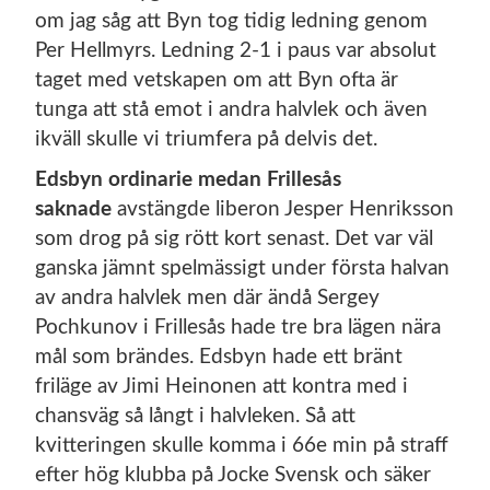
om jag såg att Byn tog tidig ledning genom
Per Hellmyrs. Ledning 2-1 i paus var absolut
taget med vetskapen om att Byn ofta är
tunga att stå emot i andra halvlek och även
ikväll skulle vi triumfera på delvis det.
Edsbyn ordinarie medan Frillesås
saknade
avstängde liberon Jesper Henriksson
som drog på sig rött kort senast. Det var väl
ganska jämnt spelmässigt under första halvan
av andra halvlek men där ändå Sergey
Pochkunov i Frillesås hade tre bra lägen nära
mål som brändes. Edsbyn hade ett bränt
friläge av Jimi Heinonen att kontra med i
chansväg så långt i halvleken. Så att
kvitteringen skulle komma i 66e min på straff
efter hög klubba på Jocke Svensk och säker