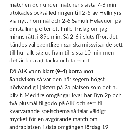
matchen och under matchens sista 7-8 min
utökades också ledningen till 2-5 av Hellmyrs
via nytt hörnmål och 2-6 Samuli Helavuori på
omställning efter ett Frille-frislag om jag
minns rätt, i 89e min. Så 2-6 i slutsiffror, det
kändes väl egentligen ganska missvisande sett
till hur allt såg ut fram till sista 10 min men
det är bara att tacka och ta emot.
Då AIK vann klart (9-4) borta mot
Sandviken
så var den här segern högst
nödvändig i jakten på 2a platsen som det nu
blivit. Med tre omgångar kvar har Byn 2p och
två plusmål tillgodo på AIK och sett till
kvarvarande spelschema så talar väldigt
mycket för en avgörande match om
andraplatsen i sista omgången lördag 19