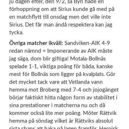
ju dagen efter, den 9/2, så Byn hade en
förhoppning om att Sirius kunde gå med på
en matchflytt till onsdag men det ville inte
Sirius. Det får man ändå respektera kan jag
tycka.
Övriga matcher ikväll:
Sandviken-AIK 4-9
redan nämnd = Imponerande av AIK måste
jag säga, dom blir giftiga! Motala-Bollnäs
spelade 1-1, viktiga poäng för båda, kanske
mest för Bollnäs som ligger på kvalplats. Gör
det mycket tack vare att Vetlanda vann
hemma mot Broberg med 7-4 och jojogänget
börjar faktiskt hitta någon form av stabilitet i
sina prestationer i matcherna nu och då
kommer också lite mer poäng. Möter Rättvik
hemma på söndag vilket är Rättviks absolut
sista chans att haka på lagen framför. Heroisk