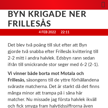
BYN KRIGADE NER
FRILLESÅS
4 FEB 2022
22:11
Det blev två poäng till slut efter att Byn
gjorde två snabba efter Frillesås kvittering till
2-2 mitt i andra halvlek. Edsbyn rann sedan
ifrån till smickrande stor seger med 6-2 (2-1).
Vi vinner både borta mot Motala och
Frillesås,
säsongens till de yttre förhållandena
svåraste matcherna. Det är starkt då det finns
många minor att trampa på i såna här
matcher. Nu missade jag första halvlek ikväll
och fick smyga fram halvtidssiffrorna även