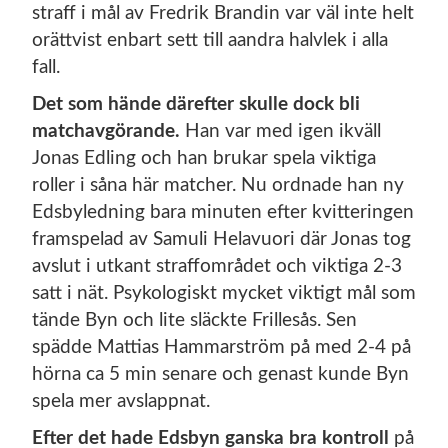
straff i mål av Fredrik Brandin var väl inte helt
orättvist enbart sett till aandra halvlek i alla
fall.
Det som hände därefter skulle dock bli
matchavgörande.
Han var med igen ikväll
Jonas Edling och han brukar spela viktiga
roller i såna här matcher. Nu ordnade han ny
Edsbyledning bara minuten efter kvitteringen
framspelad av Samuli Helavuori där Jonas tog
avslut i utkant straffområdet och viktiga 2-3
satt i nät. Psykologiskt mycket viktigt mål som
tände Byn och lite släckte Frillesås. Sen
spädde Mattias Hammarström på med 2-4 på
hörna ca 5 min senare och genast kunde Byn
spela mer avslappnat.
Efter det hade Edsbyn ganska bra kontroll
på