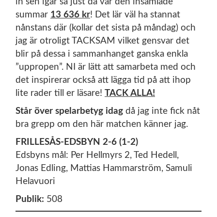
in sen igår så just då var den insamlade
summar
13 636 kr
! Det lär väl ha stannat
nånstans där (kollar det sista på måndag) och
jag är otroligt TACKSAM vilket gensvar det
blir på dessa i sammanhanget ganska enkla
”uppropen”. NI är lätt att samarbeta med och
det inspirerar också att lägga tid på att ihop
lite rader till er läsare!
TACK ALLA!
Står över spelarbetyg idag
då jag inte fick nåt
bra grepp om den här matchen känner jag.
FRILLESÅS-EDSBYN 2-6 (1-2)
Edsbyns mål: Per Hellmyrs 2, Ted Hedell,
Jonas Edling, Mattias Hammarström, Samuli
Helavuori
Publik:
508