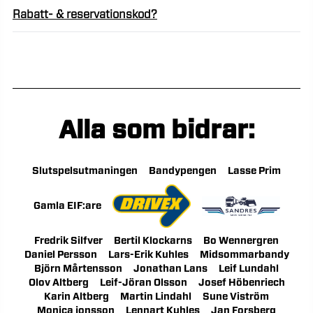
Rabatt- & reservationskod?
Alla som bidrar:
Slutspelsutmaningen
Bandypengen
Lasse Prim
Gamla EIF:are
Fredrik Silfver
Bertil Klockarns
Bo Wennergren
Daniel Persson
Lars-Erik Kuhles
Midsommarbandy
Björn Mårtensson
Jonathan Lans
Leif Lundahl
Olov Altberg
Leif-Jöran Olsson
Josef Höbenriech
Karin Altberg
Martin Lindahl
Sune Viström
Monica jonsson
Lennart Kuhles
Jan Forsberg