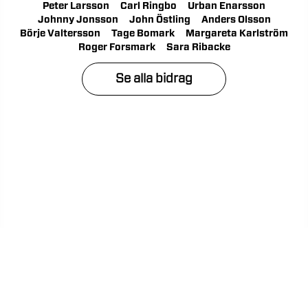
Peter Larsson
Carl Ringbo
Urban Enarsson
Johnny Jonsson
John Östling
Anders Olsson
Börje Valtersson
Tage Bomark
Margareta Karlström
Roger Forsmark
Sara Ribacke
Se alla bidrag
Kontakta support