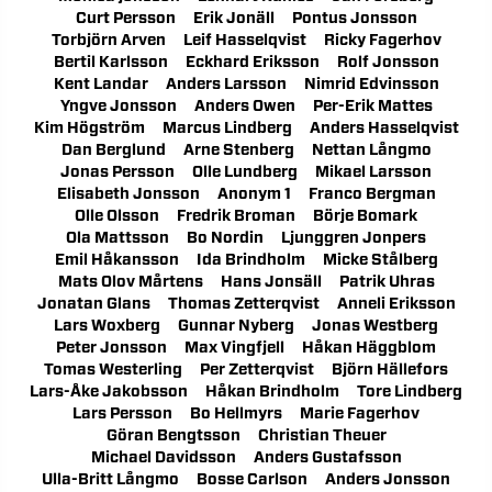
Curt Persson
Erik Jonäll
Pontus Jonsson
Torbjörn Arven
Leif Hasselqvist
Ricky Fagerhov
Bertil Karlsson
Eckhard Eriksson
Rolf Jonsson
Kent Landar
Anders Larsson
Nimrid Edvinsson
Yngve Jonsson
Anders Owen
Per-Erik Mattes
Kim Högström
Marcus Lindberg
Anders Hasselqvist
Dan Berglund
Arne Stenberg
Nettan Långmo
Jonas Persson
Olle Lundberg
Mikael Larsson
Elisabeth Jonsson
Anonym 1
Franco Bergman
Olle Olsson
Fredrik Broman
Börje Bomark
Ola Mattsson
Bo Nordin
Ljunggren Jonpers
Emil Håkansson
Ida Brindholm
Micke Stålberg
Mats Olov Mårtens
Hans Jonsäll
Patrik Uhras
Jonatan Glans
Thomas Zetterqvist
Anneli Eriksson
Lars Woxberg
Gunnar Nyberg
Jonas Westberg
Peter Jonsson
Max Vingfjell
Håkan Häggblom
Tomas Westerling
Per Zetterqvist
Björn Hällefors
Lars-Åke Jakobsson
Håkan Brindholm
Tore Lindberg
Lars Persson
Bo Hellmyrs
Marie Fagerhov
Göran Bengtsson
Christian Theuer
Michael Davidsson
Anders Gustafsson
Ulla-Britt Långmo
Bosse Carlson
Anders Jonsson