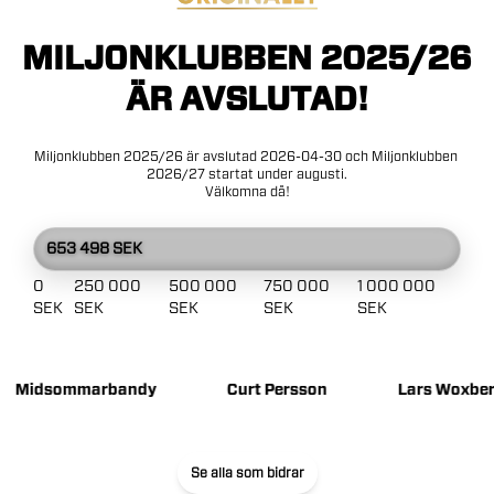
MILJONKLUBBEN
2025/26
ÄR
AVSLUTAD!
Miljonklubben
2025/26
är
avslutad
2026-04-30
och
Miljonklubben
2026/27
startat
under
augusti.
Välkomna
då!
653 498 SEK
0
250 000
500 000
750 000
1 000 000
SEK
SEK
SEK
SEK
SEK
dsommarbandy
Curt Persson
Lars Woxberg
Se alla som bidrar