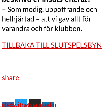
– Som modig, uppoffrande och
helhjärtad – att vi gav allt för
varandra och för klubben.
TILLBAKA TILL SLUTSPELSBYN
share
cebook-
Twitter
Instagram
Linkedin-