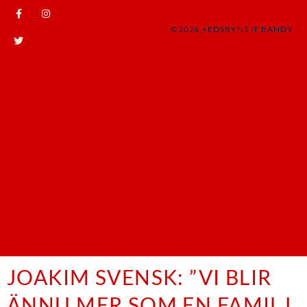
©2026,+EDSBYNS IF BANDY
JOAKIM SVENSK: ”VI BLIR
ÄNNU MER SOM EN FAMILJ