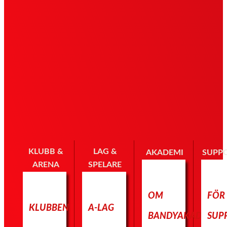
KLUBB &
LAG &
AKADEMI
SUPP
ARENA
SPELARE
OM
FÖR
KLUBBEN
A-LAG
BANDYAKADEMIN
SUP