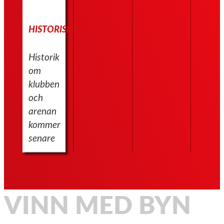
HISTORISKT
Historik
om
klubben
och
arenan
kommer
senare
VINN MED BYN