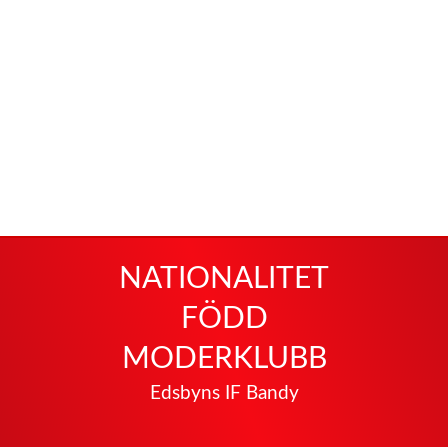
NATIONALITET
FÖDD
MODERKLUBB
Edsbyns IF Bandy