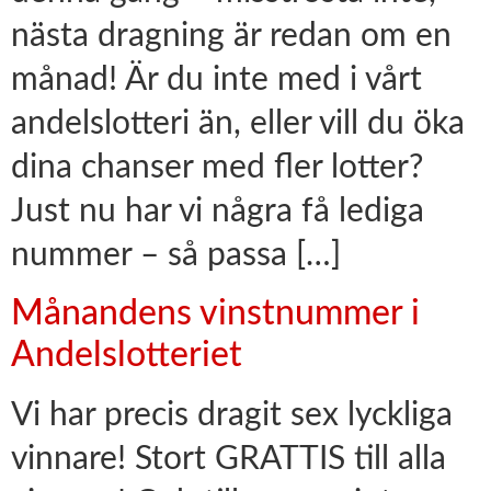
nästa dragning är redan om en
månad! Är du inte med i vårt
andelslotteri än, eller vill du öka
dina chanser med fler lotter?
Just nu har vi några få lediga
nummer – så passa […]
Månandens vinstnummer i
Andelslotteriet
Vi har precis dragit sex lyckliga
vinnare! Stort GRATTIS till alla