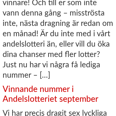
vinnare! Och till er som inte
vann denna gång – misströsta
inte, nästa dragning är redan om
en månad! Är du inte med i vårt
andelslotteri än, eller vill du öka
dina chanser med fler lotter?
Just nu har vi några få lediga
nummer – […]
Vinnande nummer i
Andelslotteriet september
Vi har precis dragit sex lyckliga