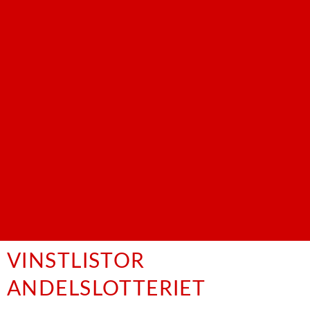
VINSTLISTOR
ANDELSLOTTERIET