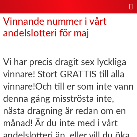
Vinnande nummer i vårt
andelslotteri för maj
Vi har precis dragit sex lyckliga
vinnare! Stort GRATTIS till alla
vinnare!Och till er som inte vann
denna gång misströsta inte,
nästa dragning är redan om en
månad! Är du inte med i vårt
andelslotteri än, eller vill du öka