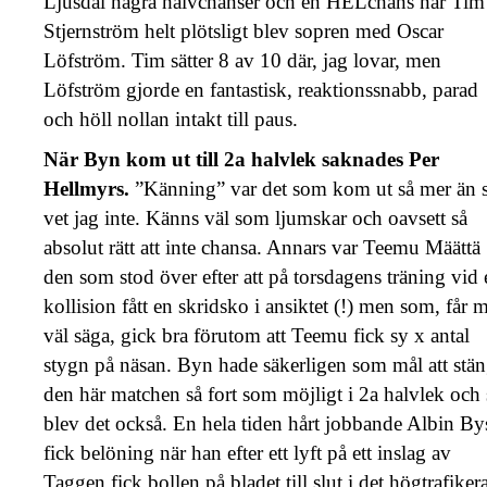
Ljusdal några halvchanser och en HELchans när Tim
Stjernström helt plötsligt blev sopren med Oscar
Löfström. Tim sätter 8 av 10 där, jag lovar, men
Löfström gjorde en fantastisk, reaktionssnabb, parad
och höll nollan intakt till paus.
När Byn kom ut till 2a halvlek saknades Per
Hellmyrs.
”Känning” var det som kom ut så mer än 
vet jag inte. Känns väl som ljumskar och oavsett så
absolut rätt att inte chansa. Annars var Teemu Määttä
den som stod över efter att på torsdagens träning vid 
kollision fått en skridsko i ansiktet (!) men som, får 
väl säga, gick bra förutom att Teemu fick sy x antal
stygn på näsan. Byn hade säkerligen som mål att stä
den här matchen så fort som möjligt i 2a halvlek och 
blev det också. En hela tiden hårt jobbande Albin Bys
fick belöning när han efter ett lyft på ett inslag av
Taggen fick bollen på bladet till slut i det högtrafiker