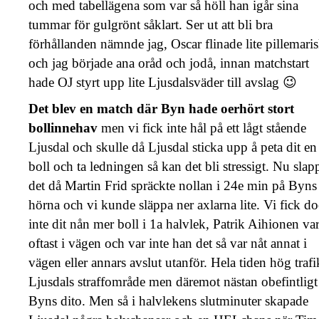
och med tabellägena som var så höll han igår sina
tummar för gulgrönt såklart. Ser ut att bli bra
förhållanden nämnde jag, Oscar flinade lite pillemaris
och jag började ana oråd och jodå, innan matchstart
hade OJ styrt upp lite Ljusdalsväder till avslag 😉
Det blev en match där Byn hade oerhört stort
bollinnehav
men vi fick inte hål på ett lågt stående
Ljusdal och skulle då Ljusdal sticka upp å peta dit en
boll och ta ledningen så kan det bli stressigt. Nu slap
det då Martin Frid spräckte nollan i 24e min på Byns
hörna och vi kunde släppa ner axlarna lite. Vi fick d
inte dit nån mer boll i 1a halvlek, Patrik Aihionen va
oftast i vägen och var inte han det så var nåt annat i
vägen eller annars avslut utanför. Hela tiden hög trafi
Ljusdals straffområde men däremot nästan obefintligt
Byns dito. Men så i halvlekens slutminuter skapade