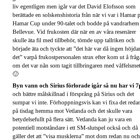
liv egentligen men igår var det David Elofsson som
berättade en solskenshistoria från när vi var i Hamar 
Hamar Cup under 90-talet och bodde på vandrarhem
Bellevue. Vid frukosten där när en av våra resenärer
skulle äta fil med tillbehör, tömde upp tallriken och
började äta och tyckte att ”det här var då ingen höjda
det” varpå frukostpersonalen strax efter kom ut å frå
om det var nån som tagit tillbringaren med våffelsmet
🙂
Byn vann och Sirius förlorade igår så nu har vi 7
och bättre målskillnad i försprång på Sirius och det
sumpar vi inte. Förhoppningsvis kan vi fixa det reda
på tisdag hemma mot Vetlanda och det skulle vara
betydelsefullt på flera sätt. Vetlanda kan ju vara en
potentiell motståndare i ett SM-slutspel också och då
gäller det att ”visa musklerna” mot dom redan nu och