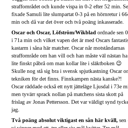
straffområdet och kunde vispa in 0-2 efter 52 min. S
fixade Samuli lite slumpartat 0-3 på en hörnretur i 66
min och då var det över och två poäng inkasserade.
Oscar och Oscar, Löfström/Wikblad
ordnade sen 0
i 71a min och vilket vapen det är med Oscars fantasti
kastarm i såna här matcher. Oscar når motståndarnas
straffområde om han vill och han måste väl nästan ha
lite finskt påbrå om man kollar lite i släktboken 😉
Skulle nog stå sig bra i svensk spjutkastning Oscar 
tekniken för det finns. Finnkampen nästa kanske?!
Oscar räddade också ett nytt jätteläge Ljusdal i 73e m
men tyvärr sprack nollan på matchens sista skott på
frislag av Jonas Pettersson. Det var väldigt synd tyck
jag.
Två poäng absolut viktigast en sån här kväll,
sen
vi vinner med ett, tre eller sju mål kvittar. Tre mål