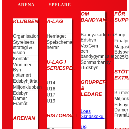
ARENA
SPELARE
OM
FÖR
BANDYAKADEMIN
SUPP
KLUBBEN
A-LAG
Bandyakademin
Shop
Organisation
Herrlaget
Edsbyn
Finalp
Styrelsens
Spelschema
VoxGym
Magas
strategi &
herrar
och
Edsby
vision
bandygymnasiet
2025/2
Kontakt
U-LAG I
Sommarbandy
Vinn med
i Edsbyn
SERIESPEL
Byn
STÖT
(lotterier)
EXTR
Edsbyhjärtat
GRUPPER
U14
Miljonklubben
&
U16
Bli me
Edsbyn
LEDARE
U17
Damer
Miljon
U19
Framåt
Edsby
Damer
Loes
Framåt
HISTORISKT
Skridskokul
ARENAN
U9