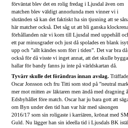
förväntat blev det en rolig fredag i Ljusdal även om
matchen blev väldigt annorlunda men vinner vi i
slutänden så kan det faktiskt ha sin tjusning att se sån
här matcher också. Det såg ut att bli ganska klockren
förhållanden när vi kom till Ljusdal med uppehåll oc
ett par minusgrader och just då spolades en blank isy
upp och ”allt kändes som förr i tiden”. Det var bra då
också för då visste vi inget annat, att det skulle bygga
hallar för bandy fanns ju inte på världskartan då.
Tyvärr skulle det förändras innan avslag.
Träffad
Oscar Jonsson och fru Titti som stod på ”neutral mar
mer mot mitten av läktaren men ändå med dragning å
Edsbyhållet före match. Oscar har ju bara gott att säg
om Byn under den tid han var här med säsongen
2016/17 som sin roligaste i karriären, krönat med S
Guld. Nu lägger han sin ideella tid i Ljusdals BK istäl