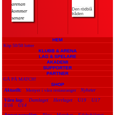
arenan
Den rödblå
kommer
tråden
senare
HEM
Köp 50/50 lotter
KLUBB & ARENA
LAG & SPELARE
AKADEMI
SUPPORTER
PARTNER
GÅ PÅ MATCH!
SHOP
Aktuellt:
Nyheter
Menyer i våra restauranger
Våra lag:
Damlaget
Herrlaget
U19
U17
U16
U14
Annat populärt:
Play
Matcher
Edsbyhjärtat