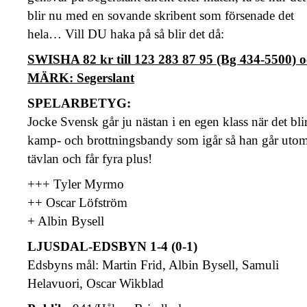
blir nu med en sovande skribent som försenade det
hela… Vill DU haka på så blir det då:
SWISHA 82 kr till 123 283 87 95 (Bg 434-5500) 
MÄRK: Segerslant
SPELARBETYG:
Jocke Svensk går ju nästan i en egen klass när det bli
kamp- och brottningsbandy som igår så han går uto
tävlan och får fyra plus!
+++ Tyler Myrmo
++ Oscar Löfström
+ Albin Bysell
LJUSDAL-EDSBYN 1-4 (0-1)
Edsbyns mål: Martin Frid, Albin Bysell, Samuli
Helavuori, Oscar Wikblad