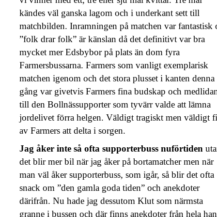
kändes väl ganska lagom och i underkant sett till
matchbilden. Inramningen på matchen var fantastisk 
”folk drar folk” är känslan då det definitivt var bra
mycket mer Edsbybor på plats än dom fyra
Farmersbussarna. Farmers som vanligt exemplarisk
matchen igenom och det stora plusset i kanten denna
gång var givetvis Farmers fina budskap och medlida
till den Bollnässupporter som tyvärr valde att lämna
jordelivet förra helgen. Väldigt tragiskt men väldigt f
av Farmers att delta i sorgen.
Jag åker inte så ofta supporterbuss nuförtiden
ut
det blir mer bil när jag åker på bortamatcher men när
man väl åker supporterbuss, som igår, så blir det ofta
snack om ”den gamla goda tiden” och anekdoter
därifrån. Nu hade jag dessutom Klut som närmsta
granne i bussen och där finns anekdoter från hela han