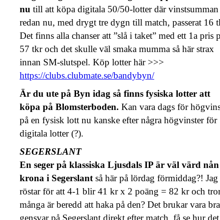
nu
till att köpa digitala 50/50-lotter där vinstsumman
redan nu, med drygt tre dygn till match, passerat 16 t
Det finns alla chanser att ”slå i taket” med ett 1a pris 
57 tkr och det skulle väl smaka mumma så här strax
innan SM-slutspel. Köp lotter här >>>
https://clubs.clubmate.se/bandybyn/
Är du ute på Byn idag så finns fysiska lotter att
köpa på Blomsterboden.
Kan vara dags för högvins
på en fysisk lott nu kanske efter några högvinster för
digitala lotter (?).
SEGERSLANT
En seger på klassiska Ljusdals IP är väl värd nån
krona i Segerslant
så här på lördag förmiddag?! Jag
röstar för att 4-1 blir 41 kr x 2 poäng = 82 kr och tro
många är beredd att haka på den? Det brukar vara bra
gensvar på Segerslant direkt efter match, få se hur det