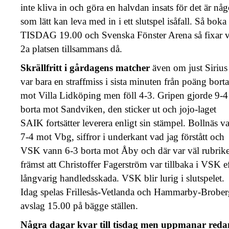
inte kliva in och göra en halvdan insats för det är någ
som lätt kan leva med in i ett slutspel isåfall. Så boka
TISDAG 19.00 och Svenska Fönster Arena så fixar v
2a platsen tillsammans då.
Skrällfritt i gårdagens matcher
även om just Sirius
var bara en straffmiss i sista minuten från poäng borta
mot Villa Lidköping men föll 4-3. Gripen gjorde 9-4
borta mot Sandviken, den sticker ut och jojo-laget
SAIK fortsätter leverera enligt sin stämpel. Bollnäs v
7-4 mot Vbg, siffror i underkant vad jag förstått och
VSK vann 6-3 borta mot Åby och där var väl rubrik
främst att Christoffer Fagerström var tillbaka i VSK ef
långvarig handledsskada. VSK blir lurig i slutspelet.
Idag spelas Frillesås-Vetlanda och Hammarby-Brober
avslag 15.00 på bägge ställen.
Några dagar kvar till tisdag men uppmanar reda