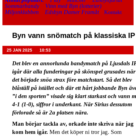
Sommarbandy
Vinn med Byn (lotterier)
Miljonklubben
Edsbyn Damer Framåt
Kontakt
Byn vann snömatch på klassiska IP
25 JAN 2025
10:53
Det blev en annorlunda bandymatch på Ljusdals I
igår där alla funderingar på skönspel grusades när
det började snöa strax före matchstart. Så det blev
blåställ på istället och där ett hårt jobbande Byn äv
”i den sporten” visade sig klart starkast och vann 
4-1 (1-0), siffror i underkant. När Sirius dessutom
förlorade så är 2a platsen nära.
Man börjar tackla av, orkade inte skriva när jag
kom hem igår.
Men det köper ni tror jag. Som