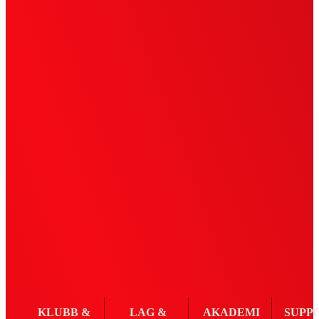
KLUBB &
LAG &
AKADEMI
SUPP