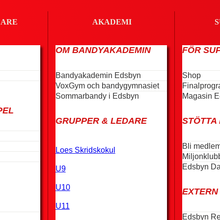
LARE
AKADEMI
S
OM BANDYAKADEMIN
FÖR SU
Bandyakademin Edsbyn
Shop
VoxGym och bandygymnasiet
Finalprog
Sommarbandy i Edsbyn
Magasin E
PEL
GRUPPER & LEDARE
STÖTTA
Bli medlem
Loes Skridskokul
Miljonklub
Edsbyn Da
U9
U10
EXTERN
U11
Edsbyn Re