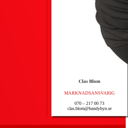
Clas
Blom
MARKNADSANSVARIG
070 – 217 00 73
clas.blom@bandybyn.se