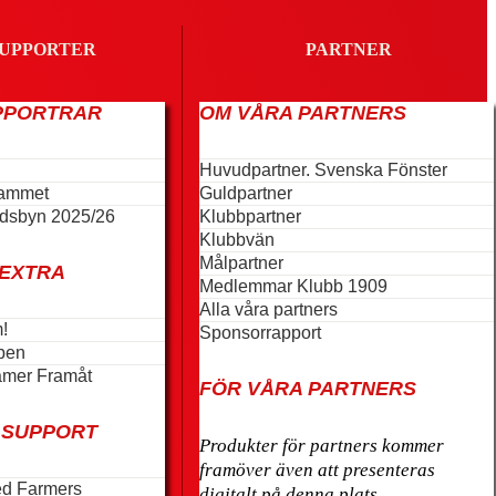
UPPORTER
PARTNER
PPORTRAR
OM VÅRA PARTNERS
Huvudpartner. Svenska Fönster
rammet
Guldpartner
dsbyn 2025/26
Klubbpartner
Klubbvän
Målpartner
 EXTRA
Medlemmar Klubb 1909
Alla våra partners
!
Sponsorrapport
ben
mer Framåt
FÖR VÅRA PARTNERS
 SUPPORT
Produkter för partners kommer
framöver även att presenteras
d Farmers
digitalt på denna plats.