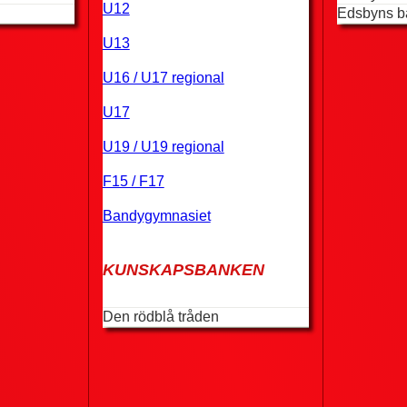
U12
Edsbyns b
U13
U16 / U17 regional
U17
U19 / U19 regional
F15 / F17
Bandygymnasiet
KUNSKAPSBANKEN
Den rödblå tråden