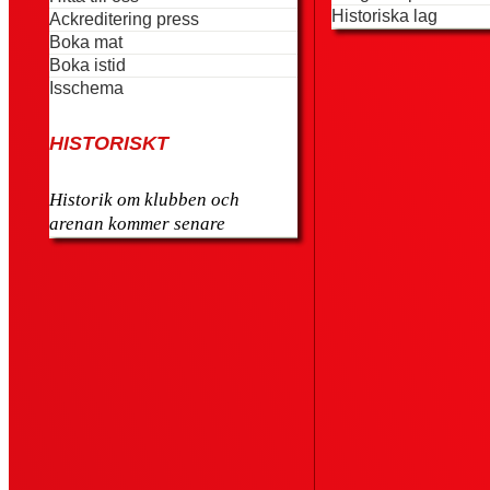
Historiska lag
Ackreditering press
Boka mat
Boka istid
Isschema
HISTORISKT
Historik om klubben och
arenan kommer senare