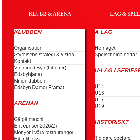
KLUBB & ARENA
LAG & SPE
KLUBBEN
A-LAG
Organisation
Herrlaget
Styrelsens strategi & vision
Spelschema herrar
Kontakt
Vinn med Byn (lotterier)
U-LAG I SERIES
Edsbyhjärtat
Miljonklubben
U14
Edsbyn Damer Framåt
U16
U17
ARENAN
U19
Gå på match!
HISTORISKT
Entrépriser 2026/27
Menyer i våra restauranger
Tidigare spelare
Hitta till oss