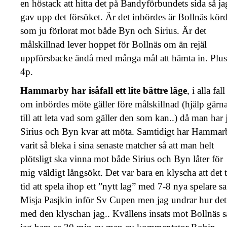
en höstack att hitta det på Bandyförbundets sida så ja
gav upp det försöket. Är det inbördes är Bollnäs kör
som ju förlorat mot både Byn och Sirius. Är det
målskillnad lever hoppet för Bollnäs om än rejäl
uppförsbacke ändå med många mål att hämta in. Plus
4p.
Hammarby har isåfall ett lite bättre läge
, i alla fall
om inbördes möte gäller före målskillnad (hjälp gärn
till att leta vad som gäller den som kan..) då man har 
Sirius och Byn kvar att möta. Samtidigt har Hammar
varit så bleka i sina senaste matcher så att man helt
plötsligt ska vinna mot både Sirius och Byn låter för
mig väldigt långsökt. Det var bara en klyscha att det t
tid att spela ihop ett ”nytt lag” med 7-8 nya spelare sa
Misja Pasjkin inför Sv Cupen men jag undrar hur det
med den klyschan jag.. Kvällens insats mot Bollnäs 