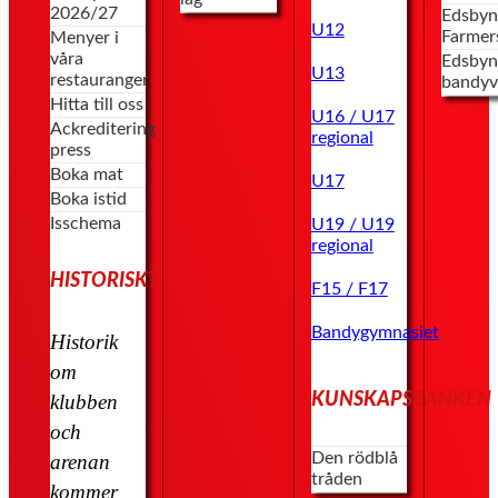
2026/27
Edsbyn
U12
Farmer
Menyer i
våra
Edsbyn
U13
restauranger
bandyv
Hitta till oss
U16 / U17
Ackreditering
regional
press
Boka mat
U17
Boka istid
Isschema
U19 / U19
regional
HISTORISKT
F15 / F17
Bandygymnasiet
Historik
om
KUNSKAPSBANKEN
klubben
och
Den rödblå
arenan
tråden
kommer