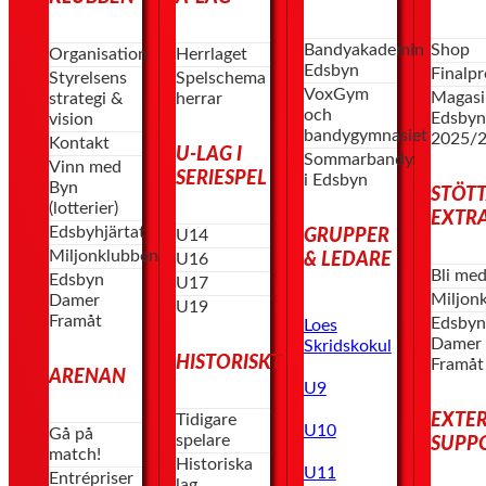
Bandyakademin
Shop
Organisation
Herrlaget
Edsbyn
Finalp
Styrelsens
Spelschema
VoxGym
Magasi
strategi &
herrar
och
Edsby
vision
bandygymnasiet
2025/
Kontakt
U-LAG I
Sommarbandy
Vinn med
SERIESPEL
i Edsbyn
Byn
STÖT
(lotterier)
EXTR
Edsbyhjärtat
GRUPPER
U14
Miljonklubben
& LEDARE
U16
Bli me
Edsbyn
U17
Miljon
Damer
U19
Framåt
Edsby
Loes
Damer
Skridskokul
HISTORISKT
Framåt
ARENAN
U9
EXTE
Tidigare
U10
Gå på
spelare
SUPP
match!
Historiska
U11
Entrépriser
lag