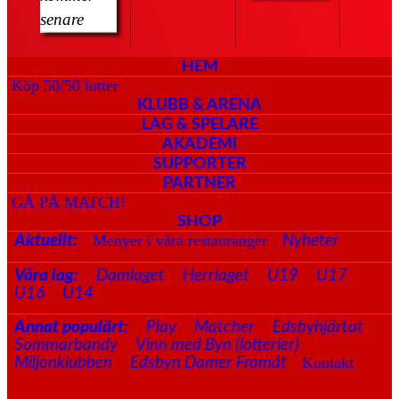
senare
HEM
Köp 50/50 lotter
KLUBB & ARENA
LAG & SPELARE
AKADEMI
SUPPORTER
PARTNER
GÅ PÅ MATCH!
SHOP
Menyer i våra restauranger
Aktuellt:
Nyheter
Våra lag:
Damlaget
Herrlaget
U19
U17
U16
U14
Annat populärt:
Play
Matcher
Edsbyhjärtat
Sommarbandy
Vinn med Byn (lotterier)
Kontakt
Miljonklubben
Edsbyn Damer Framåt