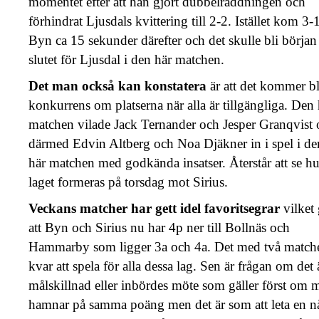
momentet efter att han gjort dubbelräddningen och
förhindrat Ljusdals kvittering till 2-2. Istället kom 3-
Byn ca 15 sekunder därefter och det skulle bli början t
slutet för Ljusdal i den här matchen.
Det man också kan konstatera
är att det kommer bl
konkurrens om platserna när alla är tillgängliga. Den 
matchen vilade Jack Ternander och Jesper Granqvist 
därmed Edvin Altberg och Noa Djäkner in i spel i de
här matchen med godkända insatser. Återstår att se hu
laget formeras på torsdag mot Sirius.
Veckans matcher har gett idel favoritsegrar
vilket
att Byn och Sirius nu har 4p ner till Bollnäs och
Hammarby som ligger 3a och 4a. Det med två match
kvar att spela för alla dessa lag. Sen är frågan om det 
målskillnad eller inbördes möte som gäller först om 
hamnar på samma poäng men det är som att leta en nå