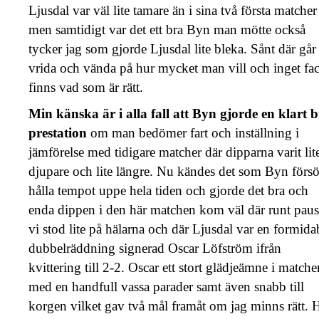
Ljusdal var väl lite tamare än i sina två första matcher
men samtidigt var det ett bra Byn man mötte också
tycker jag som gjorde Ljusdal lite bleka. Sånt där går
vrida och vända på hur mycket man vill och inget fac
finns vad som är rätt.
Min känska är i alla fall att Byn gjorde en klart 
prestation
om man bedömer fart och inställning i
jämförelse med tidigare matcher där dipparna varit lit
djupare och lite längre. Nu kändes det som Byn förs
hålla tempot uppe hela tiden och gjorde det bra och
enda dippen i den här matchen kom väl där runt paus
vi stod lite på hälarna och där Ljusdal var en formida
dubbelräddning signerad Oscar Löfström ifrån
kvittering till 2-2. Oscar ett stort glädjeämne i matche
med en handfull vassa parader samt även snabb till
korgen vilket gav två mål framåt om jag minns rätt. 