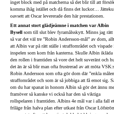
inget block med på matcherna så det blir till att försö
komma ihåg istället och då finns det luckor… Jätteku
oavsett att Oscar levererade den här prestationen.
Ett annat stort glädjeämne i matchen var Albin
Bysell
som till slut blev fyramålsskytt. Minns jag rätt
så var det väl tre ”Robin Andersson-mål” av dom, all
att Albin var på rätt ställe i straffområdet och vispade 
inspelen som kom från kanterna. Skulle Albin ikläda 
den rollen i framtiden så vore det helt suveränt och h
det än är så blir man ofta frustrerad av att möta VSK:
Robin Andersson som ofta gör dom där ”enkla målen
straffområdet och som är så jobbiga att få emot sig. S
om du har spanat in honom Albin så gör det ännu me
framöver så kanske vi också har den så viktiga
rollspelaren i framtiden. Albins 4e mål var i alla fall et
friläge från halva plan efter utkast från Oscar Löfströ