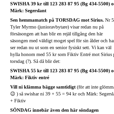
SWISHA 39 kr till 123 283 87 95 (Bg 434-5500) 
Märk: Segerslant
Sen hemmamatch på TORSDAG mot Sirius.
Nr 
Tyler Myrmo (junioravbytare) visar redan nu på
försäsongen att han blir en rejäl tillgång den här
säsongen med väldigt moget spel för sin ålder och h
ser redan nu ut som en senior fysiskt sett. Vi kan väl
hylla honom med 55 kr som Fiktiv Entré mot Sirius 
torsdag (?). Så då blir det:
SWISHA 55 kr till 123 283 87 95 (Bg 434-5500) 
Märk: Fiktiv entré
Vill ni klämma bägge samtidigt
(för att inte glömm
😉 ) så swishar ni 39 + 55 = 94 kr och Märk: Segersl
+ Fiktiv
SÖNDAG innebär även den här söndagen