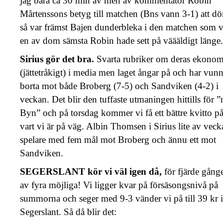
jag bara ca 30 min av men av kommentator Robin
Mårtenssons betyg till matchen (Bns vann 3-1) att d
så var främst Bajen dunderbleka i den matchen som v
en av dom sämsta Robin hade sett på väääldigt länge.
Sirius gör det bra.
Svarta rubriker om deras ekonom
(jättetråkigt) i media men laget ångar på och har vunn
borta mot både Broberg (7-5) och Sandviken (4-2) i
veckan. Det blir den tuffaste utmaningen hittills för 
Byn” och på torsdag kommer vi få ett bättre kvitto p
vart vi är på väg. Albin Thomsen i Sirius lite av veck
spelare med fem mål mot Broberg och ännu ett mot
Sandviken.
SEGERSLANT kör vi väl igen då,
för fjärde gång
av fyra möjliga! Vi ligger kvar på försäsongsnivå på
summorna och seger med 9-3 vänder vi på till 39 kr i
Segerslant. Så då blir det: