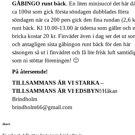
GÅBINGO runt bäck
. En liten minisuccé det här d
ca 100st som gick första söndagen dubblades förra
söndagen när ca 200 pers gick den fina rundan (2,6 
runt bäck. Kl 10.00-13.00 är tiderna som gäller och 
bricka kostar 20 kr. Finväder även i dag ser det ut s
och antagligen sista gåbingon runt bäck för den här
säsongen så ut i finvädret och få lite frisk luft samtidi
som ni stöttar föreningen! 🙂
På återseende!
TILLSAMMANS ÄR VI STARKA –
TILLSAMMANS ÄR VI EDSBYN!
/Håkan
Brindholm
brindholm66@gmail.com
share