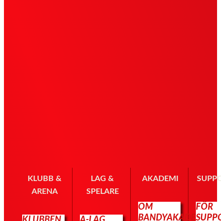
KLUBB &
LAG &
AKADEMI
SUPP
ARENA
SPELARE
OM
FÖR
BANDYAKADEMIN
SUPP
KLUBBEN
A-LAG