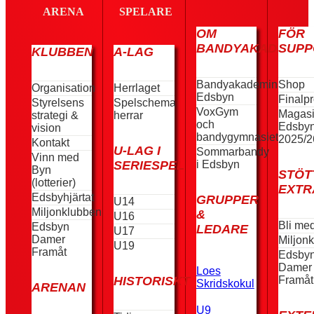
ARENA
SPELARE
OM
FÖR
BANDYAKADEMIN
SUPP
KLUBBEN
A-LAG
Bandyakademin
Shop
Organisation
Herrlaget
Edsbyn
Finalp
Styrelsens
Spelschema
VoxGym
Magas
strategi &
herrar
och
Edsby
vision
bandygymnasiet
2025/2
Kontakt
U-LAG I
Sommarbandy
Vinn med
i Edsbyn
SERIESPEL
Byn
STÖT
(lotterier)
EXTR
Edsbyhjärtat
GRUPPER
U14
Miljonklubben
&
U16
Bli me
Edsbyn
LEDARE
U17
Damer
Miljon
U19
Framåt
Edsby
Damer
Loes
Framåt
HISTORISKT
Skridskokul
ARENAN
U9