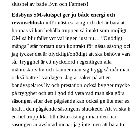
slutspel av både Byn och Farmers!
Edsbyns SM-slutspel ger ju både energi och
revanschlusta
inför nästa säsong och det är bara att
hoppas vi kan behålla truppen så intakt som möjligt.
OM så blir fallet vet väl ingen just nu… ”Onödigt
många” står fortsatt utan kontrakt för nästa säsong oc
jag tycker det är olyckligt/onödigt att ska behöva var
så. Trygghet är ett nyckelord i egentligen alla
människors liv och känner man sig trygg så mår man
också bättre i vardagen. Jag är säker på att en
bandyspelares liv och prestation också bygger mycke
på trygghet och att i god tid veta vad man ska göra
säsongen efter den pågående kan också ge lite mer ex
kraft i den pågående säsongens slutskede. Att vi ska 
en hel trupp klar till nästa säsong innan den här
säsongen är avslutad menar jag inte men att bara tre