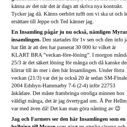
känna av det när det är dags att skriva nya kontrakt.
Tycker jag då. Känns oerhört tufft om vi ska ut och l
ersättare till Jeppe och Ted känner jag.
En Insamling pågår ju nu också, nämligen Myra
insamlingen.
Den startades för 1v sen och den info j
har fått är att den har passerat 30 000 kr vilket är
KLART BRA ”veckan-före-löning”. I morgon månd
25/3 är det säkert löning för många och då kanske de
klirrar till än mer i den här Insamlingen. Under förra
veckan (21/3) var det ju också 20 år sedan SM-Final
2004 Edsbyn-Hammarby 7-6 (2-4) inför 22753
åskådare. Det måste frambringa otroliga minnen hos
väldigt många, det är jag övertygad om. Å Per Hellm
var med även då! Det kan man göra nånting av 😉
Jag och Farmers ser den här Insamlingen som en
hyllning till Myran
som gjort en otrolig säsong och