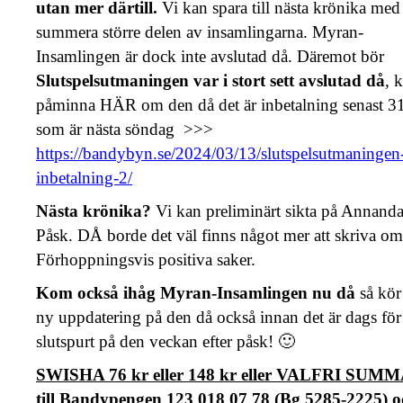
utan mer därtill.
Vi kan spara till nästa krönika med 
summera större delen av insamlingarna. Myran-
Insamlingen är dock inte avslutad då. Däremot bör
Slutspelsutmaningen var i stort sett avslutad då
, 
påminna HÄR om den då det är inbetalning senast 3
som är nästa söndag >>>
https://bandybyn.se/2024/03/13/slutspelsutmaningen
inbetalning-2/
Nästa krönika?
Vi kan preliminärt sikta på Annand
Påsk. DÅ borde det väl finns något mer att skriva om
Förhoppningsvis positiva saker.
Kom också ihåg Myran-Insamlingen nu då
så kör
ny uppdatering på den då också innan det är dags för
slutspurt på den veckan efter påsk! 🙂
SWISHA 76 kr eller 148 kr eller VALFRI SUM
till Bandypengen 123 018 07 78 (Bg 5285-2225) o