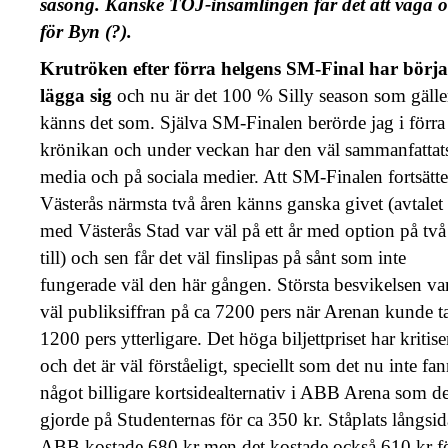
säsong. Kanske TOJ-insamlingen får det att väga ö
för Byn (?).
Krutröken efter förra helgens SM-Final har börja
lägga sig
och nu är det 100 % Silly season som gälle
känns det som. Själva SM-Finalen berörde jag i förra
krönikan och under veckan har den väl sammanfattats
media och på sociala medier. Att SM-Finalen fortsätte
Västerås närmsta två åren känns ganska givet (avtalet
med Västerås Stad var väl på ett år med option på två
till) och sen får det väl finslipas på sånt som inte
fungerade väl den här gången. Största besvikelsen va
väl publiksiffran på ca 7200 pers när Arenan kunde ta
1200 pers ytterligare. Det höga biljettpriset har kritise
och det är väl förståeligt, speciellt som det nu inte fa
något billigare kortsidealternativ i ABB Arena som de
gjorde på Studenternas för ca 350 kr. Ståplats långsid
ABB kostade 680 kr men det kostade också 610 kr f