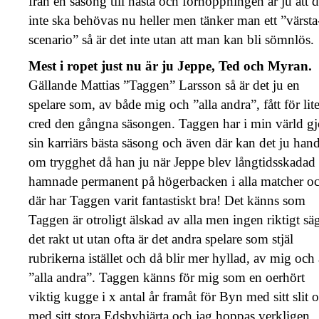
från en säsong till nästa och förhoppningen är ju att d
inte ska behövas nu heller men tänker man ett ”värsta
scenario” så är det inte utan att man kan bli sömnlös.
Mest i ropet just nu är ju Jeppe, Ted och Myran.
Gällande Mattias ”Taggen” Larsson så är det ju en
spelare som, av både mig och ”alla andra”, fått för lit
cred den gångna säsongen. Taggen har i min värld gj
sin karriärs bästa säsong och även där kan det ju hand
om trygghet då han ju när Jeppe blev långtidsskadad
hamnade permanent på högerbacken i alla matcher o
där har Taggen varit fantastiskt bra! Det känns som
Taggen är otroligt älskad av alla men ingen riktigt sä
det rakt ut utan ofta är det andra spelare som stjäl
rubrikerna istället och då blir mer hyllad, av mig och
”alla andra”. Taggen känns för mig som en oerhört
viktig kugge i x antal år framåt för Byn med sitt slit 
med sitt stora Edsbyhjärta och jag hoppas verkligen