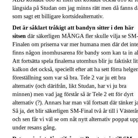
långsida på Studan om jag minns rätt men då fanns d
som sagt ett billigare kortsidealternativ.
Det är såklart tråkigt att bandyn sitter i den här
sitsen
där säkerligen MÅNGA fler skulle vilja se SM
Finalen om priserna var mer humana men där det int
finns någon inomhusarena för bandy som kan ta in al
Att fortsätta spela finalerna utomhus blir ju faktiskt lit
kalkon det också, speciellt efter att ha sett förra helge
föreställning som var så bra. Tele 2 var ju ett bra
alternativ (och därifrån, likt Studan, har vi ju bra
minnen) men vad jag förstår så är Tele 2 ett för dyrt
alternativ (?). Annars har man väl fortsatt där tänker j
Så ja, det blir säkerligen SM-Final två år till i Västerå
och sen får vi väl se om nåt nytt alternativ poppat up
under resans gång.