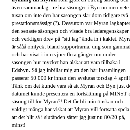
även sammanlagt tre bra säsonger i Byn nu men vete
tusan om inte den här säsongen slår dom tidigare två
prestationsmässigt (?). Dessutom var Myran lagkapte
den senaste säsongen och visade bra ledaregenskaper
och verkligen drev på ”sitt lag” ända in i kaklet. Myr
är sååå omtyckt bland supportrarna, ung som gammal
och har visat i intervjuer flera gånger om under
säsongen hur mycket han älskar att vara tillbaka i
Edsbyn. Så jag inbillar mig att den här Insamlingen
passerar 50 000 kr innan den avslutas torsdag 4 april!
Tänk om det kunde vara så att Myran och Byn just d
datumet kunde presentera en fortsättning på MINST 
säsong till för Myran?! Det får bli min önskan och
väldigt många har viskat att Myran vill fortsätta spela
att det blir så i slutänden sätter jag just nu 80/20 på,
minst!