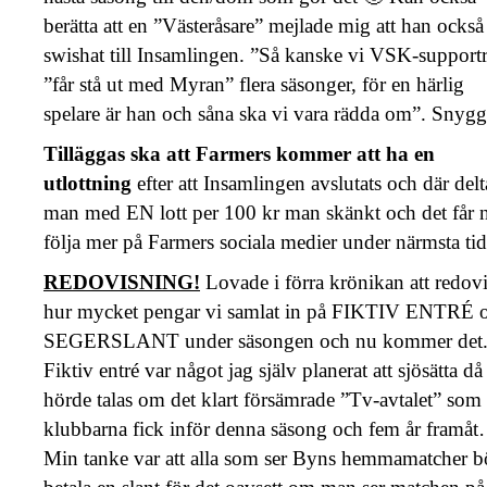
berätta att en ”Västeråsare” mejlade mig att han också
swishat till Insamlingen. ”Så kanske vi VSK-supportr
”får stå ut med Myran” flera säsonger, för en härlig
spelare är han och såna ska vi vara rädda om”. Snygg
Tilläggas ska att Farmers kommer att ha en
utlottning
efter att Insamlingen avslutats och där delt
man med EN lott per 100 kr man skänkt och det får n
följa mer på Farmers sociala medier under närmsta tid
REDOVISNING!
Lovade i förra krönikan att redov
hur mycket pengar vi samlat in på FIKTIV ENTRÉ 
SEGERSLANT under säsongen och nu kommer det
Fiktiv entré var något jag själv planerat att sjösätta då
hörde talas om det klart försämrade ”Tv-avtalet” som
klubbarna fick inför denna säsong och fem år framå
Min tanke var att alla som ser Byns hemmamatcher b