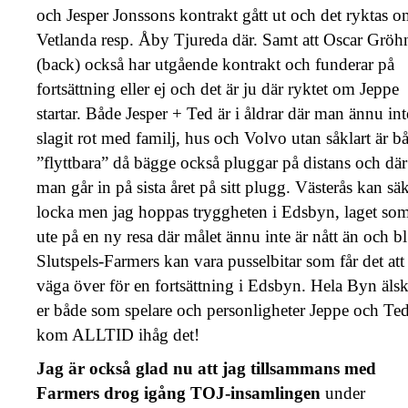
och Jesper Jonssons kontrakt gått ut och det ryktas 
Vetlanda resp. Åby Tjureda där. Samt att Oscar Gröh
(back) också har utgående kontrakt och funderar på
fortsättning eller ej och det är ju där ryktet om Jeppe
startar. Både Jesper + Ted är i åldrar där man ännu int
slagit rot med familj, hus och Volvo utan såklart är b
”flyttbara” då bägge också pluggar på distans och där
man går in på sista året på sitt plugg. Västerås kan säk
locka men jag hoppas tryggheten i Edsbyn, laget som
ute på en ny resa där målet ännu inte är nått än och bl
Slutspels-Farmers kan vara pusselbitar som får det att
väga över för en fortsättning i Edsbyn. Hela Byn älsk
er både som spelare och personligheter Jeppe och Ted
kom ALLTID ihåg det!
Jag är också glad nu att jag tillsammans med
Farmers drog igång TOJ-insamlingen
under