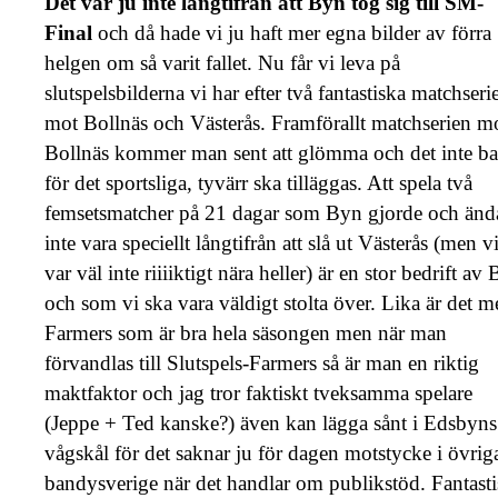
Det var ju inte långtifrån att Byn tog sig till SM-
Final
och då hade vi ju haft mer egna bilder av förra
helgen om så varit fallet. Nu får vi leva på
slutspelsbilderna vi har efter två fantastiska matchseri
mot Bollnäs och Västerås. Framförallt matchserien m
Bollnäs kommer man sent att glömma och det inte ba
för det sportsliga, tyvärr ska tilläggas. Att spela två
femsetsmatcher på 21 dagar som Byn gjorde och änd
inte vara speciellt långtifrån att slå ut Västerås (men v
var väl inte riiiiktigt nära heller) är en stor bedrift av
och som vi ska vara väldigt stolta över. Lika är det m
Farmers som är bra hela säsongen men när man
förvandlas till Slutspels-Farmers så är man en riktig
maktfaktor och jag tror faktiskt tveksamma spelare
(Jeppe + Ted kanske?) även kan lägga sånt i Edsbyns
vågskål för det saknar ju för dagen motstycke i övrig
bandysverige när det handlar om publikstöd. Fantasti