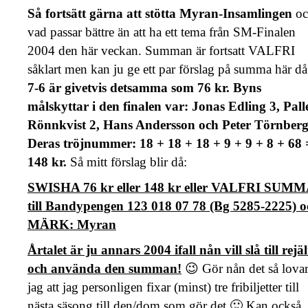
Så fortsätt gärna att stötta Myran-Insamlingen
o
vad passar bättre än att ha ett tema från SM-Finalen
2004 den här veckan. Summan är fortsatt VALFRI
såklart men kan ju ge ett par förslag på summa här då
7-6 är givetvis detsamma som 76 kr. Byns
målskyttar i den finalen var: Jonas Edling 3, Pall
Rönnkvist 2, Hans Andersson och Peter Törnberg
Deras tröjnummer: 18 + 18 + 18 + 9 + 9 + 8 + 68 
148 kr.
Så mitt förslag blir då:
SWISHA 76 kr eller 148 kr eller VALFRI SUM
till Bandypengen 123 018 07 78 (Bg 5285-2225) o
MÄRK: Myran
Årtalet är ju annars 2004 ifall nån vill slå till rejäl
och använda den summan!
😉 Gör nån det så lova
jag att jag personligen fixar (minst) tre fribiljetter till
nästa säsong till den/dom som gör det 🙂 Kan också