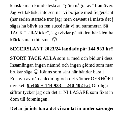
kanske man kunde testa att ”göra något av” framöver
Jag vet faktiskt inte sen när vi började med Segerslan
(när serien startade tror jag) men oavsett så måste det 
sägas ha blivit en ren succé när vi nu summerar. Så
TACK ”Lill-Micke”, jag tvivlar på att den här idén ha
kläckts utan ditt sms! 🙂
SEGERSLANT 2023/24 landade på: 144 933 kr!
STORT TACK ALLA
som är med och bidrar i dess
Insamlingar, ingen nämnd och ingen glömd som ma
brukar säga 🙂 Känns som sånt här händer bara i
Edsbyn av nån anledning och det värmer OERHÖR
mycket!
95469 + 144 933 = 240 402 kr!
Otroliga
siffror tycker jag och det är NI LÄSARE som fixat in
dom till föreningen.
Det är ju inte bara det vi samlat in under säsonge