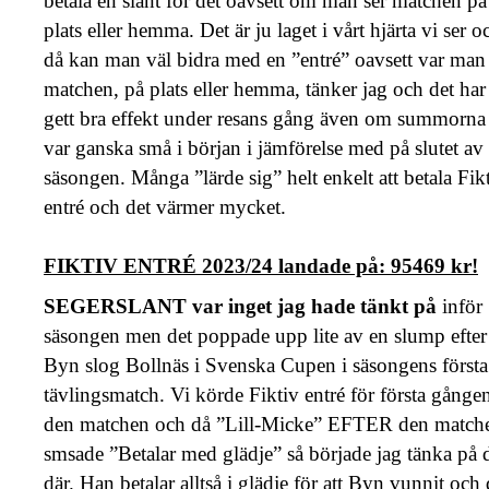
betala en slant för det oavsett om man ser matchen på
plats eller hemma. Det är ju laget i vårt hjärta vi ser o
då kan man väl bidra med en ”entré” oavsett var man 
matchen, på plats eller hemma, tänker jag och det har
gett bra effekt under resans gång även om summorna
var ganska små i början i jämförelse med på slutet av
säsongen. Många ”lärde sig” helt enkelt att betala Fik
entré och det värmer mycket.
FIKTIV ENTRÉ 2023/24 landade på: 95469 kr!
SEGERSLANT var inget jag hade tänkt på
inför
säsongen men det poppade upp lite av en slump efter 
Byn slog Bollnäs i Svenska Cupen i säsongens första
tävlingsmatch. Vi körde Fiktiv entré för första gånge
den matchen och då ”Lill-Micke” EFTER den match
smsade ”Betalar med glädje” så började jag tänka på 
där. Han betalar alltså i glädje för att Byn vunnit och 