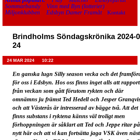
Sommarbandy
Vinn med Byn (lotterier)
Miljonklubben
Edsbyn Damer Framåt
Kontakt
Brindholms Söndagskrönika 2024-0
24
24 MAR 2024
10:22
En ganska lugn Silly season vecka och det framföra
för oss i Edsbyn. Hos oss finns inget alls att rappor
från veckan som gått förutom rykten och där
omnämns ju främst Ted Hedell och Jesper Granqvis
och att Västerås är intresserad av bägge två. Att det
finns substans i ryktena känns väl troligt men
förhoppningen är såklart att Ted och Jeppe ritar på
nytt här och att vi kan fortsätta jaga VSK även näs