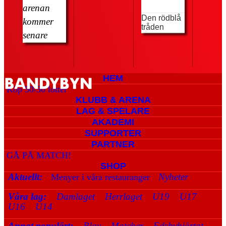
arenan
Den rödblå
kommer
tråden
senare
HEM
Köp 50/50 lotter
KLUBB & ARENA
LAG & SPELARE
AKADEMI
SUPPORTER
PARTNER
GÅ PÅ MATCH!
SHOP
Aktuellt:
Nyheter
Menyer i våra restauranger
Våra lag:
Damlaget
Herrlaget
U19
U17
U16
U14
Annat populärt:
Play
Matcher
Edsbyhjärtat