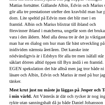
Mattias fortsätter. Gällande Albin, Edvin och Marius 
gör alla tre prestationer utefter den kravbild man har 
dom. Lite speltid på Edvin men det blir mer i en
framtid. Albin och Marius blixtrar till ibland och
försvinner ibland i matcherna, ungefär som det bruka
vara i den åldern. Med alla dessa tre är det ju viktigast
man har en dialog om hur man får bäst utveckling på
inidividen närmsta året/åren. Det kanske inte
nödvändigtvis är i Edsbyn för alla tre men isåfall står
såklart dörren alltid öppen till Byn ändå i en framtid.
EGEN spekulation det här alltså men jag tror både ni
läsare och Albin, Edvin och Marius är med på hur ja
tänker.
Mest krut just nu måste ju läggas på Jesper och 
i min värld.
Att Västerås är där och rycker är nog in
rykte utan sanningshalt då ju både Daniel Johansson