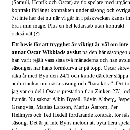
(Samuli, Henrik och Oscar) av tio spelare med utgåe
kontrakt förlängt kontrakten under säsong och övrig
7st inte har det nu när vi går in i påskveckan känns in
bra i min mage. Plus en hel ledarstab utan kontrakt
också väl (?).
Ett bevis för att trygghet är viktigt är väl om inte
annat Oscar Wikblads avslut
på den här säsongen 
han varit rejält vass sista två månaderna och han avslu
säsongen när hans formkurva är på topp. Oscar skrev 
raka år med Byn den 24/1 och kunde därefter släppa 
andra tankar om nästa säsong och ”bara köra”. Det tr
jag var en del i Oscars prestation från Zinken 27/1 oc
framåt. Nu saknar Albin Bysell, Edvin Altberg, Jespe
Granqvist, Mattias Larsson, Marius Åström, Per
Hellmyrs och Ted Hedell fortfarande kontrakt för näs
säsong. Det är ju inte Byns melodi att byta flera spela