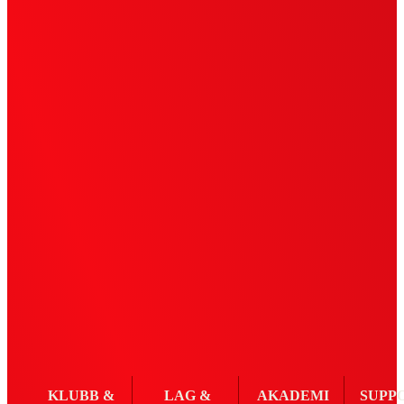
KLUBB &
LAG &
AKADEMI
SUPP