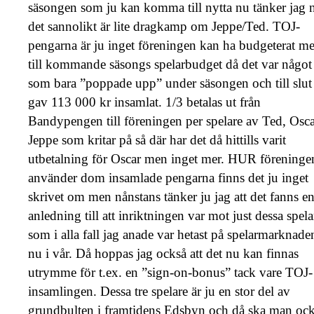
säsongen som ju kan komma till nytta nu tänker jag 
det sannolikt är lite dragkamp om Jeppe/Ted. TOJ-
pengarna är ju inget föreningen kan ha budgeterat m
till kommande säsongs spelarbudget då det var något
som bara ”poppade upp” under säsongen och till slut
gav 113 000 kr insamlat. 1/3 betalas ut från
Bandypengen till föreningen per spelare av Ted, Osca
Jeppe som kritar på så där har det då hittills varit
utbetalning för Oscar men inget mer. HUR föreninge
använder dom insamlade pengarna finns det ju inget
skrivet om men nånstans tänker ju jag att det fanns e
anledning till att inriktningen var mot just dessa spela
som i alla fall jag anade var hetast på spelarmarknade
nu i vår. Då hoppas jag också att det nu kan finnas
utrymme för t.ex. en ”sign-on-bonus” tack vare TOJ-
insamlingen. Dessa tre spelare är ju en stor del av
grundbulten i framtidens Edsbyn och då ska man oc