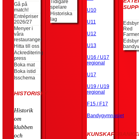
EXTE
Tidigare
Gå på
SUPP
spelare
match!
U10
Historiska
Entrépriser
lag
2026/27
U11
Edsby
Menyer i
Red
U12
våra
Farmer
restauranger
Edsby
U13
Hitta till oss
bandyv
Ackreditering
U16 / U17
press
regional
Boka mat
Boka istid
U17
Isschema
U19 / U19
regional
HISTORISKT
F15 / F17
Historik
Bandygymnasiet
om
klubben
KUNSKAPSBANKE
och