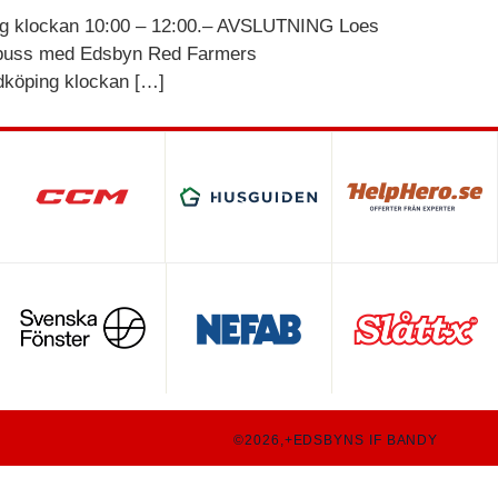
ing klockan 10:00 – 12:00.– AVSLUTNING Loes
a buss med Edsbyn Red Farmers
idköping klockan […]
©2026,+EDSBYNS IF BANDY