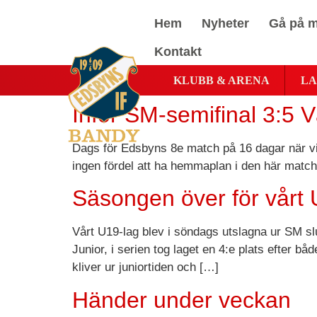
Hem
Nyheter
Gå på m
Kontakt
KLUBB & ARENA
LA
Inför SM-semifinal 3:5 
Dags för Edsbyns 8e match på 16 dagar när vi å
ingen fördel att ha hemmaplan i den här matchs
Säsongen över för vårt 
Vårt U19-lag blev i söndags utslagna ur SM sl
Junior, i serien tog laget en 4:e plats efter bå
kliver ur juniortiden och […]
Händer under veckan