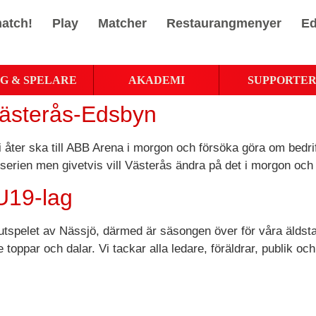
atch!
Play
Matcher
Restaurangmenyer
Ed
G & SPELARE
AKADEMI
SUPPORTE
Västerås-Edsbyn
ter ska till ABB Arena i morgon och försöka göra om bedriften
erien men givetvis vill Västerås ändra på det i morgon och gä
U19-lag
utspelet av Nässjö, därmed är säsongen över för våra äldst
de toppar och dalar. Vi tackar alla ledare, föräldrar, publik 