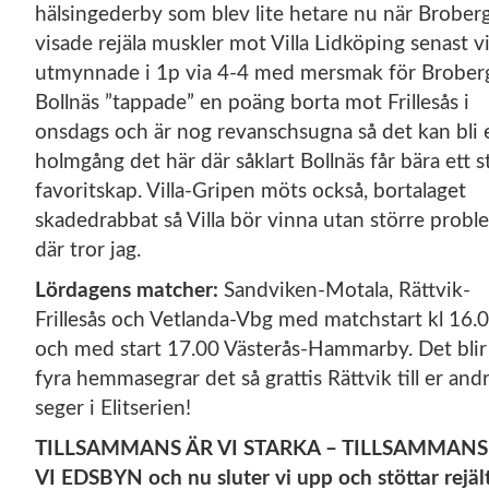
hälsingederby som blev lite hetare nu när Brober
visade rejäla muskler mot Villa Lidköping senast vi
utmynnade i 1p via 4-4 med mersmak för Brober
Bollnäs ”tappade” en poäng borta mot Frillesås i
onsdags och är nog revanschsugna så det kan bli 
holmgång det här där såklart Bollnäs får bära ett s
favoritskap. Villa-Gripen möts också, bortalaget
skadedrabbat så Villa bör vinna utan större probl
där tror jag.
Lördagens matcher:
Sandviken-Motala, Rättvik-
Frillesås och Vetlanda-Vbg med matchstart kl 16.
och med start 17.00 Västerås-Hammarby. Det blir
fyra hemmasegrar det så grattis Rättvik till er and
seger i Elitserien!
TILLSAMMANS ÄR VI STARKA – TILLSAMMANS
VI EDSBYN och nu sluter vi upp och stöttar rejält