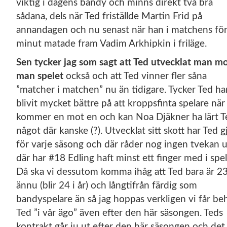
viktig i dagens bandy och minns direkt två bra
sådana, dels när Ted friställde Martin Frid på
annandagen och nu senast när han i matchens för
minut matade fram Vadim Arkhipkin i friläge.
Sen tycker jag som sagt att Ted utvecklat man m
man spelet
också och att Ted vinner fler såna
”matcher i matchen” nu än tidigare. Tycker Ted ha
blivit mycket bättre på att kroppsfinta spelare när
kommer en mot en och kan Noa Djäkner ha lärt T
något där kanske (?). Utvecklat sitt skott har Ted g
för varje säsong och där råder nog ingen tvekan 
där har #18 Edling haft minst ett finger med i spel
Då ska vi dessutom komma ihåg att Ted bara är 23
ännu (blir 24 i år) och långtifrån färdig som
bandyspelare än så jag hoppas verkligen vi får beh
Ted ”i vår ägo” även efter den här säsongen. Teds
kontrakt går ju ut efter den här säsongen och det