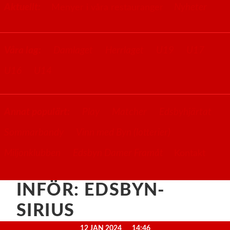
Aktuellt:
Nyheter
Menyer i våra restauranger
Våra lag:
Damlaget
Herrlaget
U19
U17
U16
U14
Annat populärt:
Play
Matcher
Edsbyhjärtat
Sommarbandy
Vinn med Byn (lotterier)
Miljonklubben
Edsbyn Damer Framåt
Kontakt
INFÖR: EDSBYN-
SIRIUS
12 JAN 2024
14:46