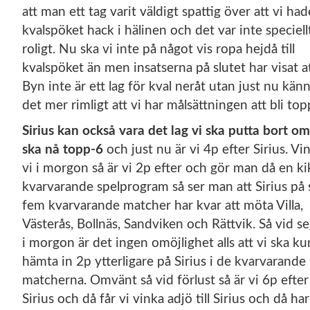
att man ett tag varit väldigt spattig över att vi had
kvalspöket hack i hälinen och det var inte speciell
roligt. Nu ska vi inte på något vis ropa hejdå till
kvalspöket än men insatserna på slutet har visat a
Byn inte är ett lag för kval neråt utan just nu kän
det mer rimligt att vi har målsättningen att bli top
Sirius kan också vara det lag vi ska putta bort om
ska nå topp-6
och just nu är vi 4p efter Sirius. Vi
vi i morgon så är vi 2p efter och gör man då en kik
kvarvarande spelprogram så ser man att Sirius på 
fem kvarvarande matcher har kvar att möta Villa,
Västerås, Bollnäs, Sandviken och Rättvik. Så vid s
i morgon är det ingen omöjlighet alls att vi ska k
hämta in 2p ytterligare på Sirius i de kvarvarande
matcherna. Omvänt så vid förlust så är vi 6p efter
Sirius och då får vi vinka adjö till Sirius och då har