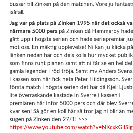
bussar till Zinken på den matchen. Vore ju fantast
isåfall.
Jag var på plats på Zinken 1995 när det också va
närmare 5000 pers
på Zinken då Hammarby had
gått upp i högsta serien och hade seriepremiär ju
mot oss. En mäktig upplevelse! Ni kan ju klicka på
länken nedan här och dels kolla hur mycket publik
som finns runt planen samt att ni får se en hel del
gamla legender i röd tröja. Samt mv Anders Sven
i kassen som här fick heta Peter Hildingsson. Sver
första match i högsta serien det här då Kjell Ljus
lite överraskande kastade in Sverre i kassen i
premiären här inför 5000 pers och där blev Sverr
kvar sen! Så gör en koll här så tror jag ni blir än m
sugen på Zinken den 27/1! >>>
https://www.youtube.com/watch?v=NKcxkGiISIg