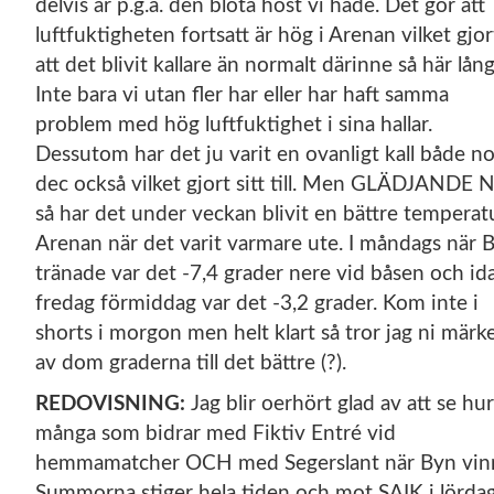
delvis är p.g.a. den blöta höst vi hade. Det gör att
luftfuktigheten fortsatt är hög i Arenan vilket gjor
att det blivit kallare än normalt därinne så här lång
Inte bara vi utan fler har eller har haft samma
problem med hög luftfuktighet i sina hallar.
Dessutom har det ju varit en ovanligt kall både n
dec också vilket gjort sitt till. Men GLÄDJANDE
så har det under veckan blivit en bättre temperatu
Arenan när det varit varmare ute. I måndags när 
tränade var det -7,4 grader nere vid båsen och id
fredag förmiddag var det -3,2 grader. Kom inte i
shorts i morgon men helt klart så tror jag ni märk
av dom graderna till det bättre (?).
REDOVISNING:
Jag blir oerhört glad av att se hur
många som bidrar med Fiktiv Entré vid
hemmamatcher OCH med Segerslant när Byn vin
Summorna stiger hela tiden och mot SAIK i lörda