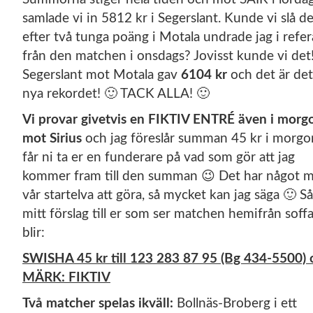
samlade vi in 5812 kr i Segerslant. Kunde vi slå de
efter två tunga poäng i Motala undrade jag i refer
från den matchen i onsdags? Jovisst kunde vi det
Segerslant mot Motala gav
6104 kr
och det är det
nya rekordet! 🙂 TACK ALLA! 🙂
Vi provar givetvis en FIKTIV ENTRÉ även i morg
mot Sirius
och jag föreslår summan 45 kr i morgo
får ni ta er en funderare på vad som gör att jag
kommer fram till den summan 😉 Det har något 
vår startelva att göra, så mycket kan jag säga 🙂 Så
mitt förslag till er som ser matchen hemifrån soff
blir:
SWISHA 45 kr till 123 283 87 95 (Bg 434-5500) 
MÄRK: FIKTIV
Två matcher spelas ikväll:
Bollnäs-Broberg i ett