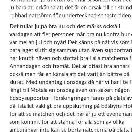
ju bara att erkänna att det är en orsak till en stund
rubbad nattsömn för undertecknad senaste tide
Det rullar ju på bra nu och det märks också i
vardagen
att fler personer mår bra nu kontra hur
var mellan jul och nyår! Det känns på nåt vis som 
bara laget slutit sig samman utan även supportrar
har knutit näven och stöttat bra i alla matcherna 
Annandagen och framåt. Det är oftast bra annars
också men får en känsla att det varit än bättre på
slutet. Med undantag i onsdags då när vi har lite f
långt till Motala en onsdag även om säkert någon
Edsbysupporter i förskingringen fanns på plats ä
då. Istället väldigt bra uppslutning på Edsbyns Hot
för att se matchen och det här är ju ett evenema
som kommit för att stanna för alla som av olika
anledningar inte kan se bortamatcherna på plats. I