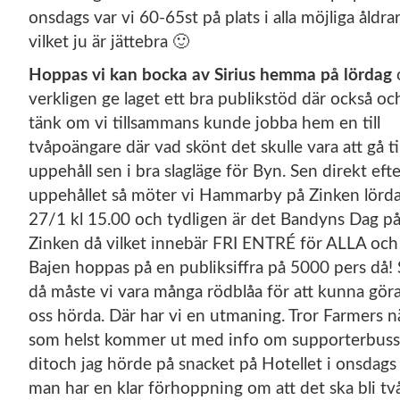
onsdags var vi 60-65st på plats i alla möjliga åldra
vilket ju är jättebra 🙂
Hoppas vi kan bocka av Sirius hemma på lördag
verkligen ge laget ett bra publikstöd där också oc
tänk om vi tillsammans kunde jobba hem en till
tvåpoängare där vad skönt det skulle vara att gå til
uppehåll sen i bra slagläge för Byn. Sen direkt efte
uppehållet så möter vi Hammarby på Zinken lörd
27/1 kl 15.00 och tydligen är det Bandyns Dag p
Zinken då vilket innebär FRI ENTRÉ för ALLA och
Bajen hoppas på en publiksiffra på 5000 pers då! 
då måste vi vara många rödblåa för att kunna gör
oss hörda. Där har vi en utmaning. Tror Farmers n
som helst kommer ut med info om supporterbuss
ditoch jag hörde på snacket på Hotellet i onsdags 
man har en klar förhoppning om att det ska bli tv