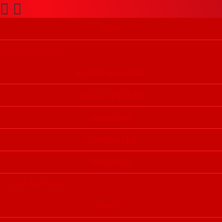
HEM
Köp 50/50 lotter
KLUBB & ARENA
LAG & SPELARE
AKADEMI
SUPPORTER
PARTNER
GÅ PÅ MATCH!
SHOP