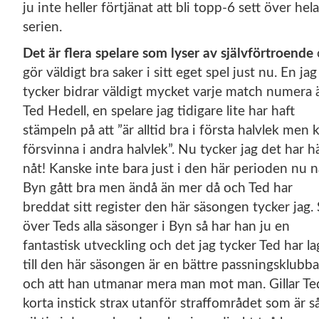
ju inte heller förtjänat att bli topp-6 sett över hela
serien.
Det är flera spelare som lyser av självförtroende
gör väldigt bra saker i sitt eget spel just nu. En jag
tycker bidrar väldigt mycket varje match numera 
Ted Hedell, en spelare jag tidigare lite har haft
stämpeln på att ”är alltid bra i första halvlek men 
försvinna i andra halvlek”. Nu tycker jag det har h
nåt! Kanske inte bara just i den här perioden nu n
Byn gått bra men ändå än mer då och Ted har
breddat sitt register den här säsongen tycker jag. 
över Teds alla säsonger i Byn så har han ju en
fantastisk utveckling och det jag tycker Ted har la
till den här säsongen är en bättre passningsklubba
och att han utmanar mera man mot man. Gillar Te
korta instick strax utanför straffområdet som är s