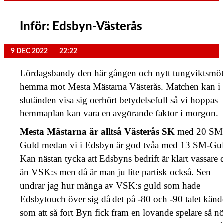
Inför: Edsbyn-Västerås
9 DEC 2022
22:22
Lördagsbandy den här gången och nytt tungviktsmö
hemma mot Mesta Mästarna Västerås. Matchen kan i
slutänden visa sig oerhört betydelsefull så vi hoppas
hemmaplan kan vara en avgörande faktor i morgon.
Mesta Mästarna är alltså Västerås SK
med 20 SM
Guld medan vi i Edsbyn är god tvåa med 13 SM-Gul
Kan nästan tycka att Edsbyns bedrift är klart vassare 
än VSK:s men då är man ju lite partisk också. Sen
undrar jag hur många av VSK:s guld som hade
Edsbytouch över sig då det på -80 och -90 talet känd
som att så fort Byn fick fram en lovande spelare så n