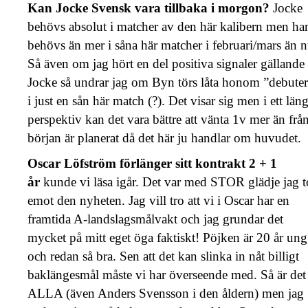
Kan Jocke Svensk vara tillbaka i morgon?
Jocke
behövs absolut i matcher av den här kalibern men ha
behövs än mer i såna här matcher i februari/mars än n
Så även om jag hört en del positiva signaler gällande
Jocke så undrar jag om Byn törs låta honom ”debuter
i just en sån här match (?). Det visar sig men i ett län
perspektiv kan det vara bättre att vänta 1v mer än frå
början är planerat då det här ju handlar om huvudet.
Oscar Löfström förlänger sitt kontrakt 2 + 1
år
kunde vi läsa igår. Det var med STOR glädje jag 
emot den nyheten. Jag vill tro att vi i Oscar har en
framtida A-landslagsmålvakt och jag grundar det
mycket på mitt eget öga faktiskt! Pöjken är 20 år ung
och redan så bra. Sen att det kan slinka in nåt billigt
baklängesmål måste vi har överseende med. Så är det
ALLA (även Anders Svensson i den åldern) men jag