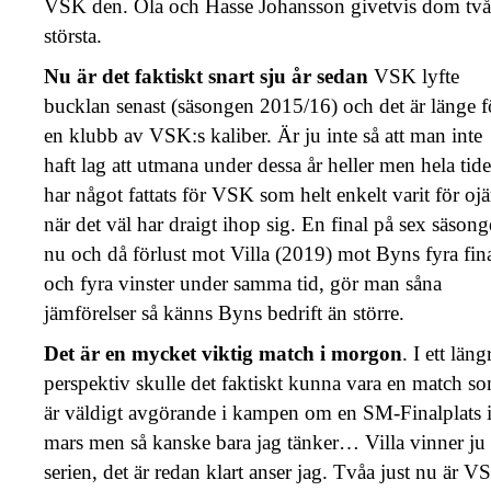
VSK den. Ola och Hasse Johansson givetvis dom två
största.
Nu är det faktiskt snart sju år sedan
VSK lyfte
bucklan senast (säsongen 2015/16) och det är länge f
en klubb av VSK:s kaliber. Är ju inte så att man inte
haft lag att utmana under dessa år heller men hela tid
har något fattats för VSK som helt enkelt varit för o
när det väl har draigt ihop sig. En final på sex säsong
nu och då förlust mot Villa (2019) mot Byns fyra fina
och fyra vinster under samma tid, gör man såna
jämförelser så känns Byns bedrift än större.
Det är en mycket viktig match i morgon
. I ett läng
perspektiv skulle det faktiskt kunna vara en match s
är väldigt avgörande i kampen om en SM-Finalplats 
mars men så kanske bara jag tänker… Villa vinner ju
serien, det är redan klart anser jag. Tvåa just nu är V