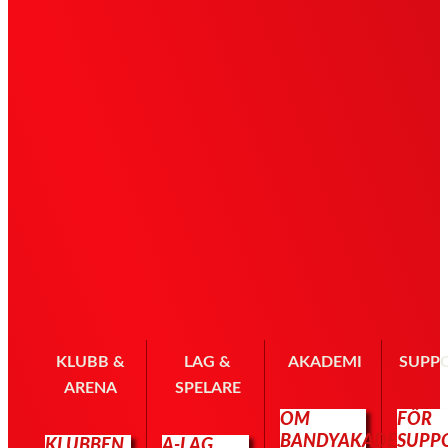
KLUBB &
LAG &
AKADEMI
SUPP
ARENA
SPELARE
OM
FÖR
BANDYAKADEMIN
SUPP
KLUBBEN
A-LAG