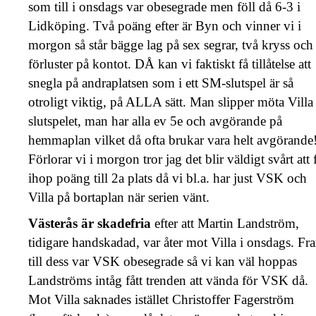
som till i onsdags var obesegrade men föll då 6-3 i
Lidköping. Två poäng efter är Byn och vinner vi i
morgon så står bägge lag på sex segrar, två kryss och
förluster på kontot. DÅ kan vi faktiskt få tillåtelse att
snegla på andraplatsen som i ett SM-slutspel är så
otroligt viktig, på ALLA sätt. Man slipper möta Villa 
slutspelet, man har alla ev 5e och avgörande på
hemmaplan vilket då ofta brukar vara helt avgörande
Förlorar vi i morgon tror jag det blir väldigt svårt att 
ihop poäng till 2a plats då vi bl.a. har just VSK och
Villa på bortaplan när serien vänt.
Västerås är skadefria
efter att Martin Landström,
tidigare handskadad, var åter mot Villa i onsdags. Fr
till dess var VSK obesegrade så vi kan väl hoppas
Landströms intåg fått trenden att vända för VSK då.
Mot Villa saknades istället Christoffer Fagerström