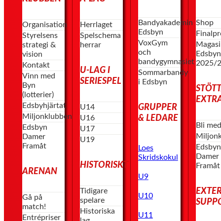
Bandyakademin
Shop
Organisation
Herrlaget
Edsbyn
Finalp
Styrelsens
Spelschema
VoxGym
Magasi
strategi &
herrar
och
Edsby
vision
bandygymnasiet
2025/
Kontakt
U-LAG I
Sommarbandy
Vinn med
SERIESPEL
i Edsbyn
Byn
STÖT
(lotterier)
EXTR
Edsbyhjärtat
GRUPPER
U14
Miljonklubben
& LEDARE
U16
Bli me
Edsbyn
U17
Miljon
Damer
U19
Framåt
Edsby
Loes
Damer
Skridskokul
HISTORISKT
Framåt
ARENAN
U9
EXTE
Tidigare
U10
Gå på
spelare
SUPP
match!
Historiska
U11
Entrépriser
lag