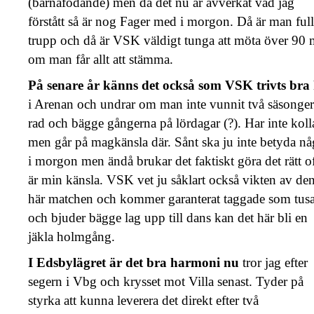
(barnafödande) men då det nu är avverkat vad jag
förstått så är nog Fager med i morgon. Då är man full
trupp och då är VSK väldigt tunga att möta över 90 
om man får allt att stämma.
På senare år känns det också som VSK trivts bra
i Arenan och undrar om man inte vunnit två säsonger
rad och bägge gångerna på lördagar (?). Har inte koll
men går på magkänsla där. Sånt ska ju inte betyda nå
i morgon men ändå brukar det faktiskt göra det rätt o
är min känsla. VSK vet ju såklart också vikten av de
här matchen och kommer garanterat taggade som tus
och bjuder bägge lag upp till dans kan det här bli en
jäkla holmgång.
I Edsbylägret är det bra harmoni nu
tror jag efter
segern i Vbg och krysset mot Villa senast. Tyder på
styrka att kunna leverera det direkt efter två