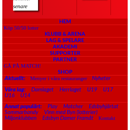
senare
HEM
Köp 50/50 lotter
KLUBB & ARENA
LAG & SPELARE
AKADEMI
SUPPORTER
PARTNER
GÅ PÅ MATCH!
SHOP
Menyer i våra restauranger
Aktuellt:
Nyheter
Våra lag:
Damlaget
Herrlaget
U19
U17
U16
U14
Annat populärt:
Play
Matcher
Edsbyhjärtat
Sommarbandy
Vinn med Byn (lotterier)
Kontakt
Miljonklubben
Edsbyn Damer Framåt