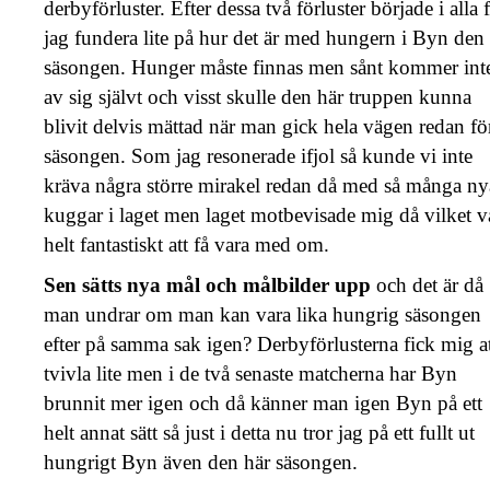
derbyförluster. Efter dessa två förluster började i alla f
jag fundera lite på hur det är med hungern i Byn den
säsongen. Hunger måste finnas men sånt kommer int
av sig självt och visst skulle den här truppen kunna
blivit delvis mättad när man gick hela vägen redan fö
säsongen. Som jag resonerade ifjol så kunde vi inte
kräva några större mirakel redan då med så många ny
kuggar i laget men laget motbevisade mig då vilket v
helt fantastiskt att få vara med om.
Sen sätts nya mål och målbilder upp
och det är då
man undrar om man kan vara lika hungrig säsongen
efter på samma sak igen? Derbyförlusterna fick mig a
tvivla lite men i de två senaste matcherna har Byn
brunnit mer igen och då känner man igen Byn på ett
helt annat sätt så just i detta nu tror jag på ett fullt ut
hungrigt Byn även den här säsongen.