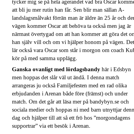
tycker mig se på hela agerandet vad bra Oscar komm
att bli ju mer rutin han får. Sen blir man sällan A-
landslagsmålvakt förrän man är äldre än 25 år och de
vägen kommer Oscar att behöva ta också men jag är
närmast övertygad om att han kommer att göra det o
han själv vill och om vi hjälper honom på vägen. De
lär också vara Oscar som står i morgon om coach Ku
kör på med samma upplägg.
Ganska ovanligt med lördagsbandy
här i Edsbyn
men hoppas det slår väl ut ändå. I denna match
arrangeras ju också Familjefesten med en rad olika
erbjudanden i Arenan både före (främst) och under
match. Om det går att läsa mer på bandybyn.se och
sociala medier och hoppas ni med barn utnyttjar den
dag och hjälper till att så ett frö hos ”morgondagens
supportrar” via ett besök i Arenan.