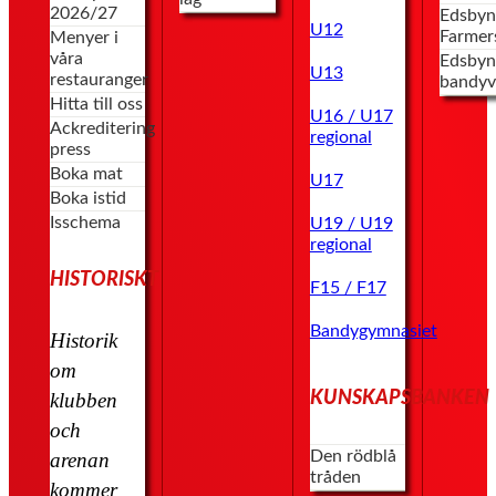
2026/27
Edsbyn
U12
Farmer
Menyer i
våra
Edsbyn
U13
restauranger
bandyv
Hitta till oss
U16 / U17
Ackreditering
regional
press
Boka mat
U17
Boka istid
Isschema
U19 / U19
regional
HISTORISKT
F15 / F17
Bandygymnasiet
Historik
om
KUNSKAPSBANKEN
klubben
och
Den rödblå
arenan
tråden
kommer