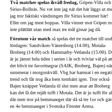
Två matcher spelas ikväll fredag,
Gripen-Villa och
Sirius-Bollnäs. Nu vet inte jag när det här läggs ut m
jag tror faktiskt vändningen för Sirius kommer här!
Eller om jag mest hoppas. Villa vinner mot Gripen 
inte plättlätt utan med max tre mål gissar jag då.
Förutom vår match
så spelas det tre matcher till un
lördagen: Sandviken-Vänersborg (14.00), Motala-
Broberg (14.00) och Hammarby-Vetlanda (15.00). D
är ju jämnt hela tiden i serien i år och tvivlar väl på at
det blivit tre favoritsegrar (SAIK, Broberg, Bajen) när
summerar i morgonkväll. Vbg har hamnat i en negat
trend och får nog åka hem tomhänt igen. Tror också
Bajen knäpper Vetlanda til slut men anar att Broberg
kan det få det rejält tufft i Motala. Det är ju tufft för al
där men tror på hemmaseger där då så tre 1or och gä
en 4e hemmaseger i Svenska Fönster Arena.